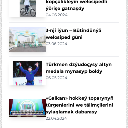
köpçülikleýin welosipedli
ýörişe gatnaşdy
04.06.2024
3-nji iýun – Bütindünýä
welosiped güni
03.06.2024
Türkmen dzýudoçysy altyn
medala mynasyp boldy
06.05.2024
«Galkan» hokkeý toparynyň
türgenlerini we tälimçilerini
sylaglamak dabarasy
22.04.2024