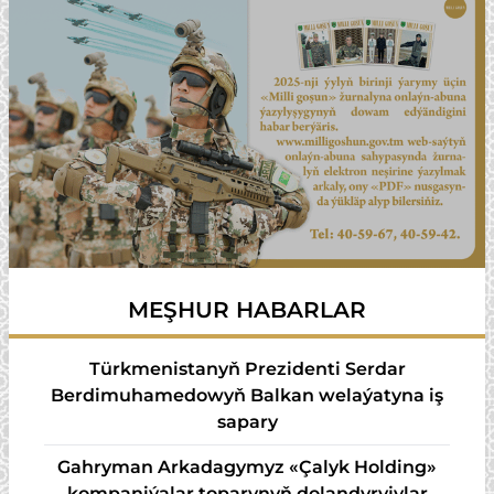
MEŞHUR HABARLAR
Türkmenistanyň Prezidenti Serdar
Berdimuhamedowyň Balkan welaýatyna iş
sapary
Gahryman Arkadagymyz «Çalyk Holding»
kompaniýalar toparynyň dolandyryjylar