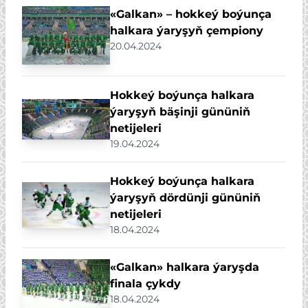
«Galkan» – hokkeý boýunça
halkara ýaryşyň çempiony
20.04.2024
Hokkeý boýunça halkara
ýaryşyň bäşinji gününiň
netijeleri
19.04.2024
Hokkeý boýunça halkara
ýaryşyň dördünji gününiň
netijeleri
18.04.2024
«Galkan» halkara ýaryşda
finala çykdy
18.04.2024