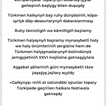
geňeşiniň başlygy bilen duşuşdy
Türk­men hal­ky­nyň baý ru­hy dün­ýä­si­niň, kö­pa­
syr­lyk däp-des­sur­la­ry­nyň da­ba­ra­lan­ma­sy
Ruhy tämizligiň we kämilligiň baýramy
Türkmen halysynyň baýramy mynasybetli haly
we haly önümleriniň sergisine hem-de
Türkmen halyşynaslarynyň bütindünýä
jemgyýetiniň XXVI mejlisine gatnaşyjylara
Aşgabat şäheriniň güni mynasybetli täze
ýaşaýyş jaýlary açyldy
«Galkynyş» milli at üstündäki oýunlar topary
Türkiýede geçirilen halkara festiwala
gatnaşdy