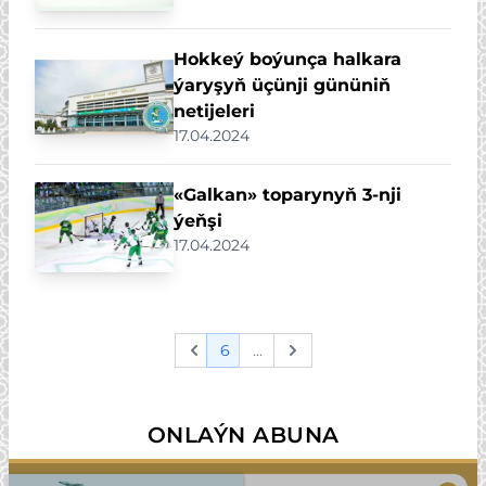
Hokkeý boýunça halkara
ýaryşyň üçünji gününiň
netijeleri
17.04.2024
«Galkan» toparynyň 3-nji
ýeňşi
17.04.2024
6
...
Previous
Next
ONLAÝN ABUNA