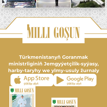
Türkmenistanyň Goranmak
ministrliginiň Jemgyýetçilik-syýasy,
harby-taryhy we ylmy-usuly žurnaly