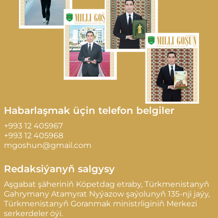
Habarlaşmak üçin telefon belgiler
+993 12 405967
+993 12 405968
mgoshun@gmail.com
Redaksiýanyň salgysy
Aşgabat şäheriniň Köpetdag etraby, Türkmenistanyň
Gahrymany Atamyrat Nyýazow şaýolunyň 135-nji jaýy,
Türkmenistanyň Goranmak ministrliginiň Merkezi
serkerdeler öýi.