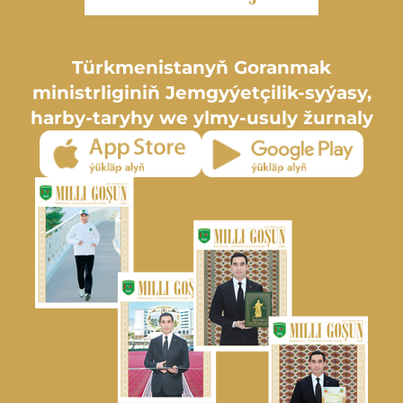
Türkmenistanyň Goranmak
ministrliginiň Jemgyýetçilik-syýasy,
harby-taryhy we ylmy-usuly žurnaly