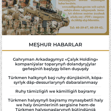
MEŞHUR HABARLAR
Gahryman Arkadagymyz «Çalyk Holding»
kompaniýalar toparynyň dolandyryjylar
geňeşiniň başlygy bilen duşuşdy
Türk­men hal­ky­nyň baý ru­hy dün­ýä­si­niň, kö­pa­
syr­lyk däp-des­sur­la­ry­nyň da­ba­ra­lan­ma­sy
Ruhy tämizligiň we kämilligiň baýramy
Türkmen halysynyň baýramy mynasybetli haly
we haly önümleriniň sergisine hem-de
Türkmen halyşynaslarynyň bütindünýä