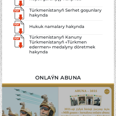
Türkmenistanyň Serhet goşunlary
hakynda
Hukuk namalary hakynda
Türkmenistanyň Kanuny
Türkmenistanyň «Türkmen
edermen» medalyny döretmek
hakynda
ONLAÝN ABUNA