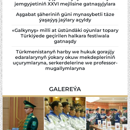
jemgyýetiniň XXVI mejlisine gatnaşyjylara
Aşgabat şäheriniň güni mynasybetli täze
ýaşaýyş jaýlary açyldy
«Galkynyş» milli at üstündäki oýunlar topary
Türkiýede geçirilen halkara festiwala
gatnaşdy
Türkmenistanyň harby we hukuk goraýjy
edaralarynyň ýokary okuw mekdepleriniň
uçurymlaryna, serkerdelerine we professor-
mugallymlaryna
GALEREÝA