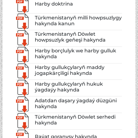
Harby doktrina
Türkmenistanyň milli howpsuzlygy
hakynda kanun
Türkmenistanyň Döwlet
howpsuzlyk geňeşi hakynda
Harby borçlulyk we harby gulluk
hakynda
Harby gullukçylaryň maddy
jogapkärçiligi hakynda
Harby gullukçylaryň hukuk
ýagdaýy hakynda
Adatdan daşary ýagdaý düzgüni
hakynda
Türkmenistanyň Döwlet serhedi
hakynda
Raýat goranyşy hakynda