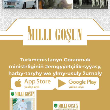
Türkmenistanyň Goranmak
ministrliginiň Jemgyýetçilik-syýasy,
harby-taryhy we ylmy-usuly žurnaly