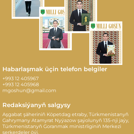
Habarlaşmak üçin telefon belgiler
+993 12 405967
+993 12 405968
mgoshun@gmail.com
Redaksiýanyň salgysy
Aşgabat şäheriniň Köpetdag etraby, Türkmenistanyň
Gahrymany Atamyrat Nyýazow şaýolunyň 135-nji jaýy,
Türkmenistanyň Goranmak ministrliginiň Merkezi
serkerdeler öýi.