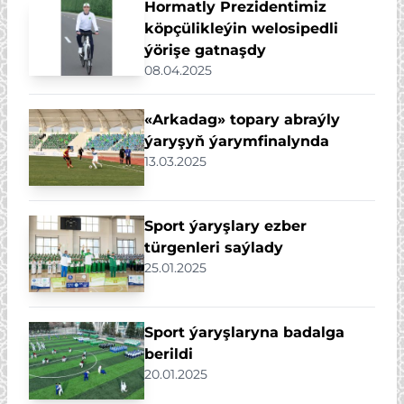
Hormatly Prezidentimiz
köpçülikleýin welosipedli
ýörişe gatnaşdy
08.04.2025
«Arkadag» topary abraýly
ýaryşyň ýarymfinalynda
13.03.2025
Sport ýaryşlary ezber
türgenleri saýlady
25.01.2025
Sport ýaryşlaryna badalga
berildi
20.01.2025