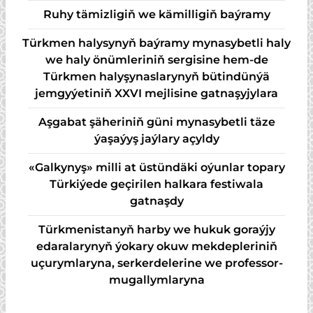
Ruhy tämizligiň we kämilligiň baýramy
Türkmen halysynyň baýramy mynasybetli haly
we haly önümleriniň sergisine hem-de
Türkmen halyşynaslarynyň bütindünýä
jemgyýetiniň XXVI mejlisine gatnaşyjylara
Aşgabat şäheriniň güni mynasybetli täze
ýaşaýyş jaýlary açyldy
«Galkynyş» milli at üstündäki oýunlar topary
Türkiýede geçirilen halkara festiwala
gatnaşdy
Türkmenistanyň harby we hukuk goraýjy
edaralarynyň ýokary okuw mekdepleriniň
uçurymlaryna, serkerdelerine we professor-
mugallymlaryna