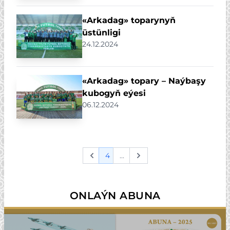
«Arkadag» toparynyň
üstünligi
24.12.2024
«Arkadag» topary – Naýbaşy
kubogyň eýesi
06.12.2024
4
...
Previous
Next
ONLAÝN ABUNA