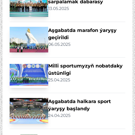
sarpalamak dabarasy
13.05.2025
Aşgabatda marafon ýaryşy
geçirildi
06.05.2025
Milli sportumyzyň nobatdaky
üstünligi
25.04.2025
Aşgabatda halkara sport
ýaryşy başlandy
24.04.2025