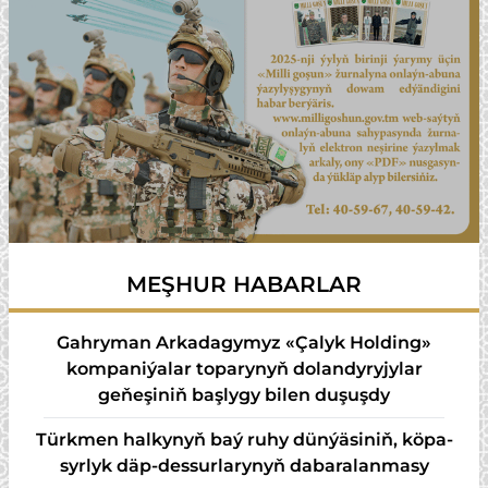
MEŞHUR HABARLAR
Gahryman Arkadagymyz «Çalyk Holding»
kompaniýalar toparynyň dolandyryjylar
geňeşiniň başlygy bilen duşuşdy
Türk­men hal­ky­nyň baý ru­hy dün­ýä­si­niň, kö­pa­
syr­lyk däp-des­sur­la­ry­nyň da­ba­ra­lan­ma­sy