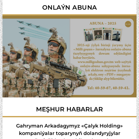
ONLAÝN ABUNA
MEŞHUR HABARLAR
Gahryman Arkadagymyz «Çalyk Holding»
kompaniýalar toparynyň dolandyryjylar