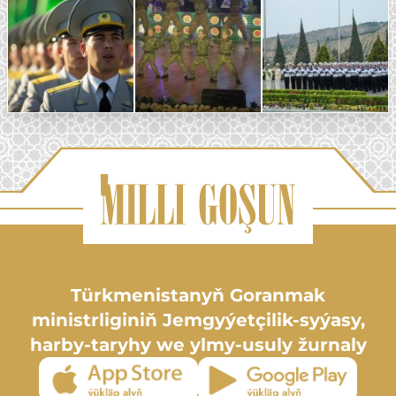
Türkmenistanyň Goranmak
ministrliginiň Jemgyýetçilik-syýasy,
harby-taryhy we ylmy-usuly žurnaly