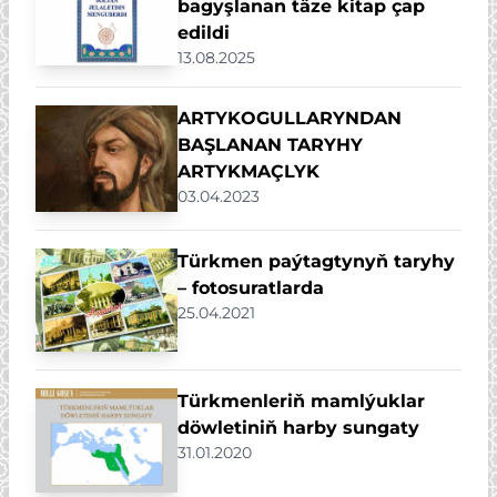
bagyşlanan täze kitap çap
edildi
13.08.2025
ARTYKOGULLARYNDAN
BAŞLANAN TARYHY
ARTYKMAÇLYK
03.04.2023
Türkmen paýtagtynyň taryhy
– fotosuratlarda
25.04.2021
Türkmenleriň mamlýuklar
döwletiniň harby sungaty
31.01.2020