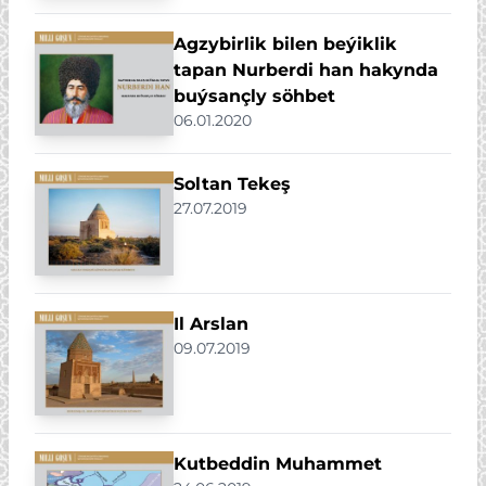
Agzybirlik bilen beýiklik
tapan Nurberdi han hakynda
buýsançly söhbet
06.01.2020
Soltan Tekeş
27.07.2019
Il Arslan
09.07.2019
Kutbeddin Muhammet