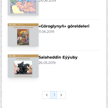
24.06.2019
«Göroglynyň» göreldeleri
11.06.2019
Salaheddin Eýýuby
26.05.2019
1
Previous
Next