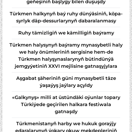
geňeşiniň başlygy bilen duşuşdy
Türk­men hal­ky­nyň baý ru­hy dün­ýä­si­niň, kö­pa­
syr­lyk däp-des­sur­la­ry­nyň da­ba­ra­lan­ma­sy
Ruhy tämizligiň we kämilligiň baýramy
Türkmen halysynyň baýramy mynasybetli haly
we haly önümleriniň sergisine hem-de
Türkmen halyşynaslarynyň bütindünýä
jemgyýetiniň XXVI mejlisine gatnaşyjylara
Aşgabat şäheriniň güni mynasybetli täze
ýaşaýyş jaýlary açyldy
«Galkynyş» milli at üstündäki oýunlar topary
Türkiýede geçirilen halkara festiwala
gatnaşdy
Türkmenistanyň harby we hukuk goraýjy
edaralarynyň ýokary okuw mekdepleriniň