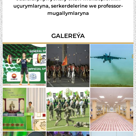
uçurymlaryna, serkerdelerine we professor-
mugallymlaryna
GALEREÝA