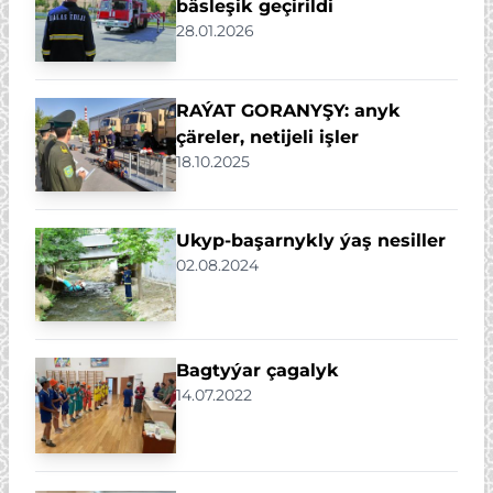
bäsleşik geçirildi
28.01.2026
RAÝAT GORANYŞY: anyk
çäreler, netijeli işler
18.10.2025
Ukyp-başarnykly ýaş nesiller
02.08.2024
Bagtyýar çagalyk
14.07.2022