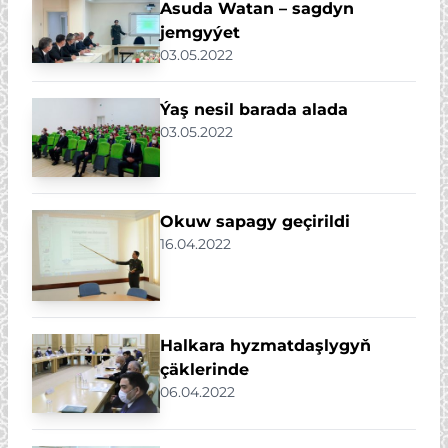
Asuda Watan – sagdyn
jemgyýet
03.05.2022
Ýaş nesil barada alada
03.05.2022
Okuw sapagy geçirildi
16.04.2022
Halkara hyzmatdaşlygyň
çäklerinde
06.04.2022