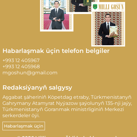
Habarlaşmak üçin telefon belgiler
+993 12 405967
+993 12 405968
mgoshun@gmail.com
Redaksiýanyň salgysy
Aşgabat şäheriniň Köpetdag etraby, Türkmenistanyň
Gahrymany Atamyrat Nyýazow şaýolunyň 135-nji jaýy,
Türkmenistanyň Goranmak ministrliginiň Merkezi
serkerdeler öýi.
Habarlaşmak üçin