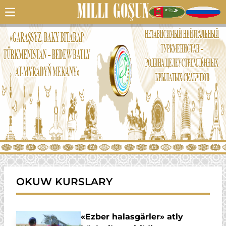
OKUW KURSLARY
«Ezber halasgärler» atly