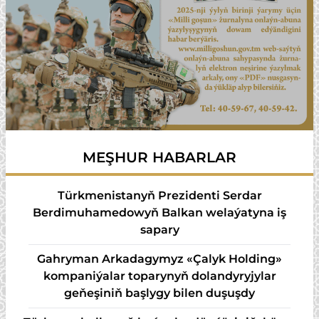
MEŞHUR HABARLAR
Türkmenistanyň Prezidenti Serdar
Berdimuhamedowyň Balkan welaýatyna iş
sapary
Gahryman Arkadagymyz «Çalyk Holding»
kompaniýalar toparynyň dolandyryjylar
geňeşiniň başlygy bilen duşuşdy