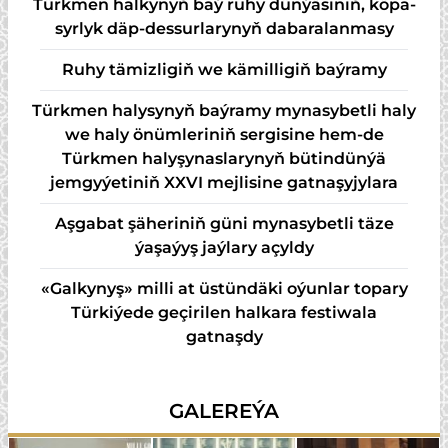
Türk­men hal­ky­nyň baý ru­hy dün­ýä­si­niň, kö­pa­
syr­lyk däp-des­sur­la­ry­nyň da­ba­ra­lan­ma­sy
Ruhy tämizligiň we kämilligiň baýramy
Türkmen halysynyň baýramy mynasybetli haly
we haly önümleriniň sergisine hem-de
Türkmen halyşynaslarynyň bütindünýä
jemgyýetiniň XXVI mejlisine gatnaşyjylara
Aşgabat şäheriniň güni mynasybetli täze
ýaşaýyş jaýlary açyldy
«Galkynyş» milli at üstündäki oýunlar topary
Türkiýede geçirilen halkara festiwala
gatnaşdy
GALEREÝA