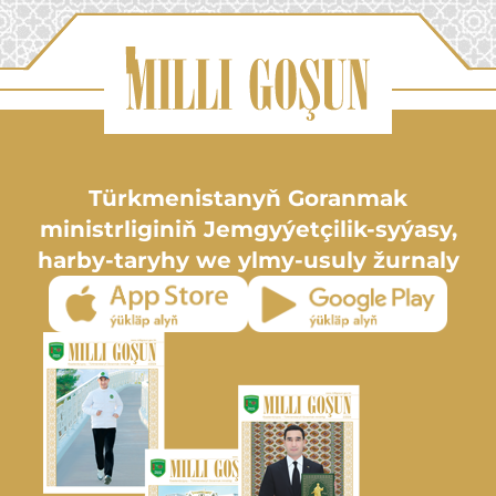
Türkmenistanyň Goranmak
ministrliginiň Jemgyýetçilik-syýasy,
harby-taryhy we ylmy-usuly žurnaly