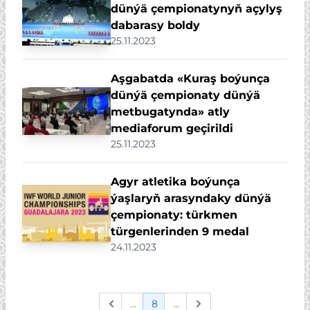
dünýä çempionatynyň açylyş
dabarasy boldy
25.11.2023
Aşgabatda «Kuraş boýunça
dünýä çempionaty dünýä
metbugatynda» atly
mediaforum geçirildi
25.11.2023
Agyr atletika boýunça
ýaşlaryň arasyndaky dünýä
çempionaty: türkmen
türgenlerinden 9 medal
24.11.2023
...
8
...
Previous
Next