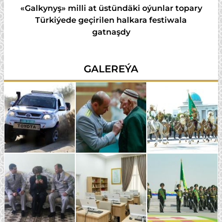
«Galkynyş» milli at üstündäki oýunlar topary
Türkiýede geçirilen halkara festiwala
gatnaşdy
GALEREÝA