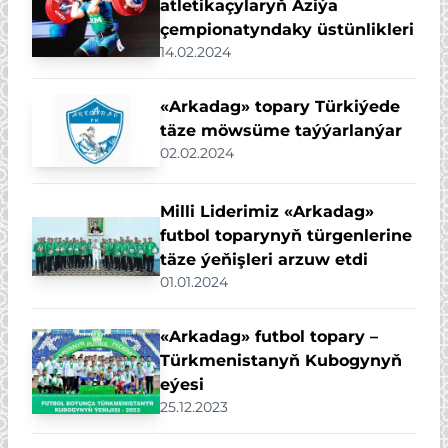
atletikaçylaryň Aziýa
çempionatyndaky üstünlikleri
14.02.2024
«Arkadag» topary Türkiýede
täze möwsüme taýýarlanýar
02.02.2024
Milli Liderimiz «Arkadag»
futbol toparynyň türgenlerine
täze ýeňişleri arzuw etdi
01.01.2024
«Arkadag» futbol topary –
Türkmenistanyň Kubogynyň
eýesi
25.12.2023