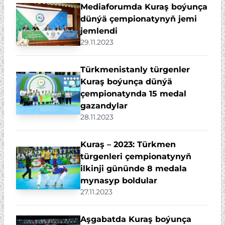
Mediaforumda Kuraş boýunça
dünýä çempionatynyň jemi
jemlendi
29.11.2023
Türkmenistanly türgenler
Kuraş boýunça dünýä
çempionatynda 15 medal
gazandylar
28.11.2023
Kuraş – 2023: Türkmen
türgenleri çempionatynyň
ilkinji gününde 8 medala
mynasyp boldular
27.11.2023
Aşgabatda Kuraş boýunça