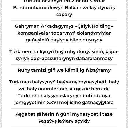
Türkmenistanyň Prezidenti Serdar
Berdimuhamedowyň Balkan welaýatyna iş
sapary
Gahryman Arkadagymyz «Çalyk Holding»
kompaniýalar toparynyň dolandyryjylar
geňeşiniň başlygy bilen duşuşdy
Türk­men hal­ky­nyň baý ru­hy dün­ýä­si­niň, kö­pa­
syr­lyk däp-des­sur­la­ry­nyň da­ba­ra­lan­ma­sy
Ruhy tämizligiň we kämilligiň baýramy
Türkmen halysynyň baýramy mynasybetli haly
we haly önümleriniň sergisine hem-de
Türkmen halyşynaslarynyň bütindünýä
jemgyýetiniň XXVI mejlisine gatnaşyjylara
Aşgabat şäheriniň güni mynasybetli täze
ýaşaýyş jaýlary açyldy