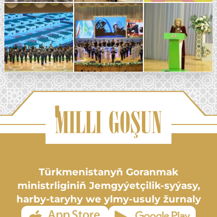
Türkmenistanyň Goranmak
ministrliginiň Jemgyýetçilik-syýasy,
harby-taryhy we ylmy-usuly žurnaly