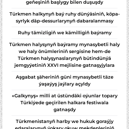
geňeşiniň başlygy bilen duşuşdy
Türk­men hal­ky­nyň baý ru­hy dün­ýä­si­niň, kö­pa­
syr­lyk däp-des­sur­la­ry­nyň da­ba­ra­lan­ma­sy
Ruhy tämizligiň we kämilligiň baýramy
Türkmen halysynyň baýramy mynasybetli haly
we haly önümleriniň sergisine hem-de
Türkmen halyşynaslarynyň bütindünýä
jemgyýetiniň XXVI mejlisine gatnaşyjylara
Aşgabat şäheriniň güni mynasybetli täze
ýaşaýyş jaýlary açyldy
«Galkynyş» milli at üstündäki oýunlar topary
Türkiýede geçirilen halkara festiwala
gatnaşdy
Türkmenistanyň harby we hukuk goraýjy
edaralarynyň ýokary okuw mekdepleriniň