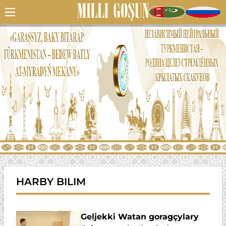
HARBY BILIM
Geljekki Watan goragçylary