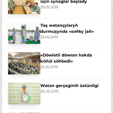
üçin synaglar başlady
29.05.2019
Ýaş watançylaryň
durmuşynda «soňky jaň»
25.05.2019
«Döwletli döwran hakda
köňül söhbedi»
25.05.2019
Watan gerçeginiň üstünligi
06.05.2019