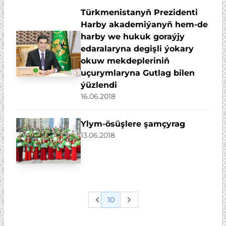
Türkmenistanyň Prezidenti
Harby akademiýanyň hem-de
harby we hukuk goraýjy
edaralaryna degişli ýokary
okuw mekdepleriniň
uçurymlaryna Gutlag bilen
ýüzlendi
16.06.2018
Ylym-ösüşlere şamçyrag
13.06.2018
10
Previous
Next