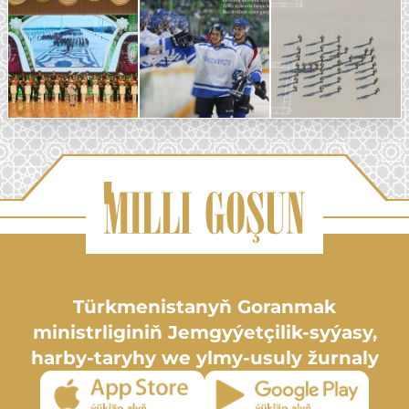
Türkmenistanyň Goranmak
ministrliginiň Jemgyýetçilik-syýasy,
harby-taryhy we ylmy-usuly žurnaly