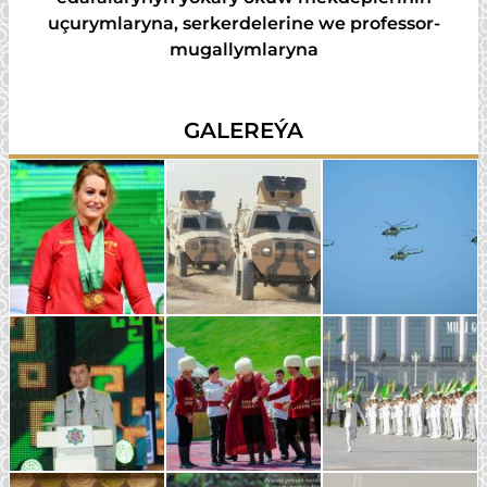
uçurymlaryna, serkerdelerine we professor-
mugallymlaryna
GALEREÝA