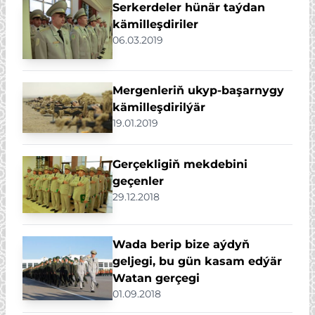
Serkerdeler hünär taýdan
kämilleşdiriler
06.03.2019
Mergenleriň ukyp-başarnygy
kämilleşdirilýär
19.01.2019
Gerçekligiň mekdebini
geçenler
29.12.2018
Wada berip bize aýdyň
geljegi, bu gün kasam edýär
Watan gerçegi
01.09.2018