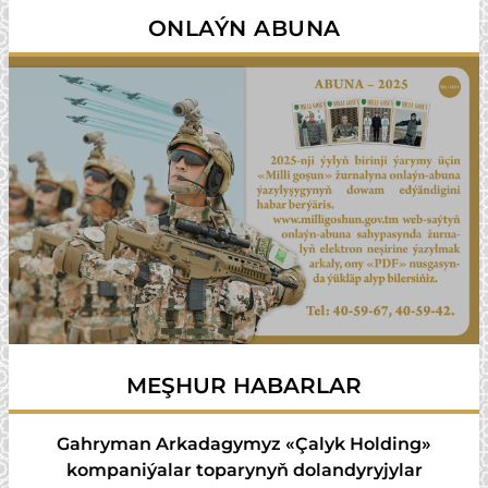
ONLAÝN ABUNA
MEŞHUR HABARLAR
Gahryman Arkadagymyz «Çalyk Holding»
kompaniýalar toparynyň dolandyryjylar