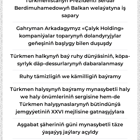
Türkmenistanyň Prezidenti Serdar
Berdimuhamedowyň Balkan welaýatyna iş
sapary
Gahryman Arkadagymyz «Çalyk Holding»
kompaniýalar toparynyň dolandyryjylar
geňeşiniň başlygy bilen duşuşdy
Türk­men hal­ky­nyň baý ru­hy dün­ýä­si­niň, kö­pa­
syr­lyk däp-des­sur­la­ry­nyň da­ba­ra­lan­ma­sy
Ruhy tämizligiň we kämilligiň baýramy
Türkmen halysynyň baýramy mynasybetli haly
we haly önümleriniň sergisine hem-de
Türkmen halyşynaslarynyň bütindünýä
jemgyýetiniň XXVI mejlisine gatnaşyjylara
Aşgabat şäheriniň güni mynasybetli täze
ýaşaýyş jaýlary açyldy