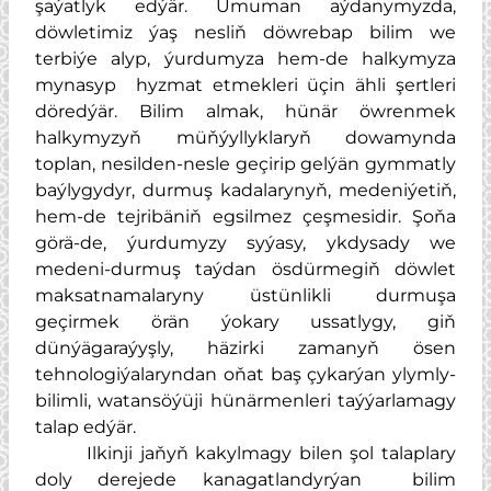
şaýatlyk edýär. Umuman aýdanymyzda,
döwletimiz ýaş nesliň döwrebap bilim we
terbiýe alyp, ýurdumyza hem-de halkymyza
mynasyp hyzmat etmekleri üçin ähli şertleri
döredýär. Bilim almak, hünär öwrenmek
halkymyzyň müňýyllyklaryň dowamynda
toplan, nesilden-nesle geçirip gelýän gymmatly
baýlygydyr, durmuş kadalarynyň, medeniýetiň,
hem-de tejribäniň egsilmez çeşmesidir. Şoňa
görä-de, ýurdumyzy syýasy, ykdysady we
medeni-durmuş taýdan ösdürmegiň döwlet
maksatnamalaryny üstünlikli durmuşa
geçirmek örän ýokary ussatlygy, giň
dünýägaraýyşly, häzirki zamanyň ösen
tehnologiýalaryndan oňat baş çykarýan ylymly-
bilimli, watansöýüji hünärmenleri taýýarlamagy
talap edýär.
Ilkinji jaňyň kakylmagy bilen şol talaplary
doly derejede kanagatlandyrýan bilim