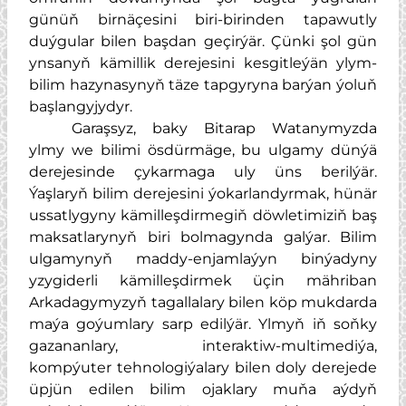
günüň birnäçesini biri-birinden tapawutly
duýgular bilen başdan geçirýär. Çünki şol gün
ynsanyň kämillik derejesini kesgitleýän ylym-
bilim hazynasynyň täze tapgyryna barýan ýoluň
başlangyjydyr.
Garaşsyz, baky Bitarap Watanymyzda
ylmy we bilimi ösdürmäge, bu ulgamy dünýä
derejesinde çykarmaga uly üns berilýär.
Ýaşlaryň bilim derejesini ýokarlandyrmak, hünär
ussatlygyny kämilleşdirmegiň döwletimiziň baş
maksatlarynyň biri bolmagynda galýar. Bilim
ulgamynyň maddy-enjamlaýyn binýadyny
yzygiderli kämilleşdirmek üçin mähriban
Arkadagymyzyň tagallalary bilen köp mukdarda
maýa goýumlary sarp edilýär. Ylmyň iň soňky
gazananlary, interaktiw-multimediýa,
kompýuter tehnologiýalary bilen doly derejede
üpjün edilen bilim ojaklary muňa aýdyň