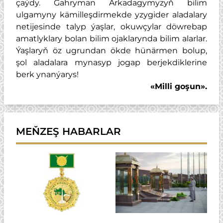
çaýdy. Gahryman Arkadagymyzyň bilim
ulgamyny kämilleşdirmekde yzygider aladalary
netijesinde talyp ýaşlar, okuwçylar döwrebap
amatlyklary bolan bilim ojaklarynda bilim alarlar.
Ýaşlaryň öz ugrundan ökde hünärmen bolup,
şol aladalara mynasyp jogap berjekdiklerine
berk ynanýarys!
«Milli goşun».
MEŇZEŞ HABARLAR