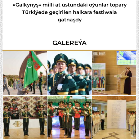
«Galkynyş» milli at üstündäki oýunlar topary
Türkiýede geçirilen halkara festiwala
gatnaşdy
GALEREÝA