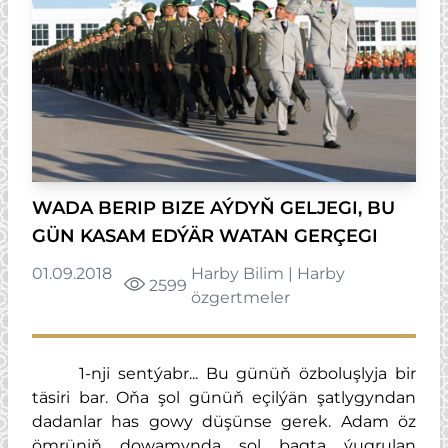
WADA BERIP BIZE AÝDYŇ GELJEGI, BU
GÜN KASAM EDÝÄR WATAN GERÇEGI
01.09.2018
Harby Bilim
|
Harby
2599
özgertmeler
1-nji sentýabr... Bu günüň özboluşlyja bir
täsiri bar. Oňa şol günüň eçilýän şatlygyndan
dadanlar has gowy düşünse gerek. Adam öz
ömrüniň dowamynda şol bagta ýugrulan