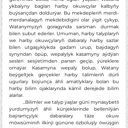
ykbalyny baglan harby okuwçylar kalbyňy
buýsançdan doldurýar. Bu mekdepleriň merdi-
merdanalagyň mekdebidigini olar ýigit çykyp,
Watanymyzyň goragynda sarsman durmak
bilen subut ederler. Umuman, harby talyplaryň
we harby okuwçylaryň dabaraly harby sazlar
bilen utgaşyklykda gadam urup, baýdagyň
synyndan öpüp, wepalylyk kasamyny aýdýan
sesleri sesýetimden parran geçip, ýüreklere
ornaýar. Kasamyna wepaly bolup, Watany
beýgeltjek gerçekler harby tälimleriň dürli
ugurlary boýunça ähli amatlyklary bolan bu
harby bilim ojaklarynda kämil derejede bilim
alarlar.
...Bilimler we talyp ýaşlar güni mynasybetli
ýurdumyzyň ähli künjeklerinde bellenilýän
baýramçylyk dabaralary täze okuw
möwsüminiň ilkinji gününe özboluşly öwüşgin