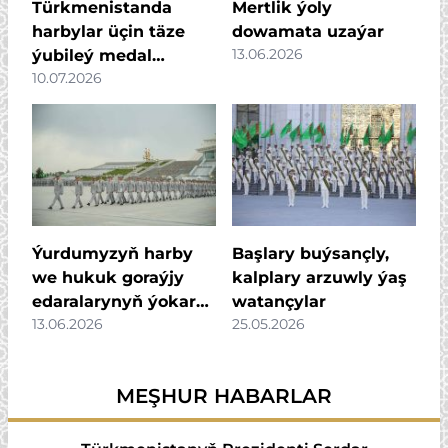
Türkmenistanda
Mertlik ýoly
harbylar üçin täze
dowamata uzaýar
13.06.2026
ýubileý medal
10.07.2026
dördildi
Ýurdumyzyň harby
Başlary buýsançly,
we hukuk goraýjy
kalplary arzuwly ýaş
edaralarynyň ýokary
watançylar
13.06.2026
25.05.2026
harby okuw
mekdepleriniň
gutardyş dabarasy
MEŞHUR HABARLAR
geçirildi