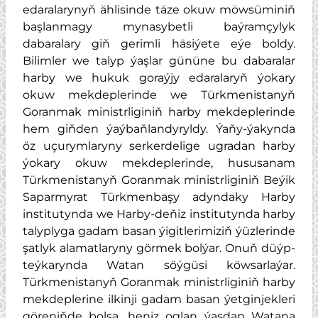
edaralarynyň ählisinde täze okuw möwsüminiň
başlanmagy mynasybetli baýramçylyk
dabaralary giň gerimli häsiýete eýe boldy.
Bilimler we talyp ýaşlar gününe bu dabaralar
harby we hukuk goraýjy edaralaryň ýokary
okuw mekdeplerinde we Türkmenistanyň
Goranmak ministrliginiň harby mekdeplerinde
hem giňden ýaýbaňlandyryldy. Ýaňy-ýakynda
öz uçurymlaryny serkerdelige ugradan harby
ýokary okuw mekdeplerinde, hususanam
Türkmenistanyň Goranmak ministrliginiň Beýik
Saparmyrat Türkmenbaşy adyndaky Harby
institutynda we Harby-deňiz institutynda harby
talyplyga gadam basan ýigitlerimiziň ýüzlerinde
şatlyk alamatlaryny görmek bolýar. Onuň düýp-
teýkarynda Watan söýgüsi köwsarlaýar.
Türkmenistanyň Goranmak ministrliginiň harby
mekdeplerine ilkinji gadam basan ýetginjekleri
göreniňde bolsa, heniz oglan ýaşdan Watana