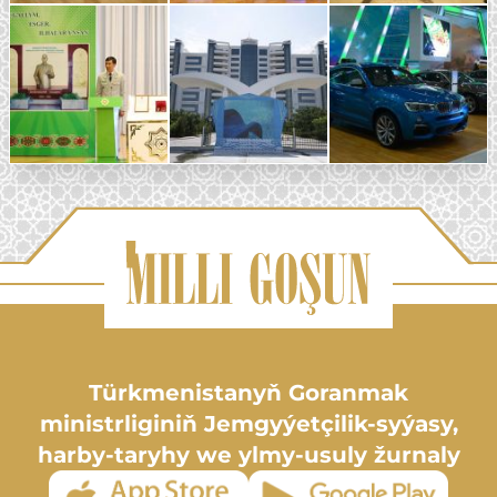
Türkmenistanyň Goranmak
ministrliginiň Jemgyýetçilik-syýasy,
harby-taryhy we ylmy-usuly žurnaly