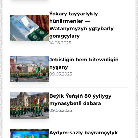
Ýokary taýýarlykly
hünärmenler —
Watanymyzyň ygtybarly
goragçylary
14.06.2025
Jebisligiň hem bitewüligiň
nyşany
09.05.2025
Beýik Ýeňşiň 80 ýyllygy
mynasybetli dabara
09.05.2025
Aýdym-sazly baýramçylyk