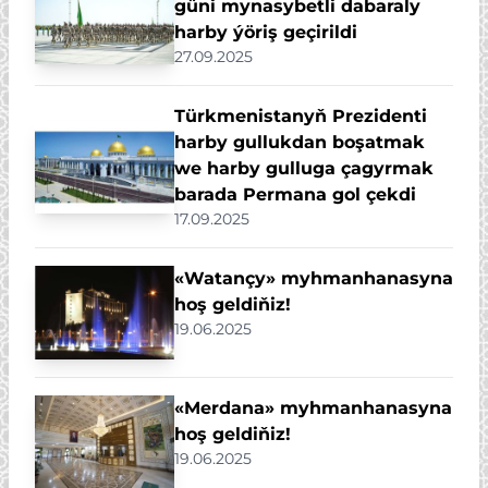
güni mynasybetli dabaraly
harby ýöriş geçirildi
27.09.2025
Türkmenistanyň Prezidenti
harby gullukdan boşatmak
we harby gulluga çagyrmak
barada Permana gol çekdi
17.09.2025
«Watançy» myhmanhanasyna
hoş geldiňiz!
19.06.2025
«Merdana» myhmanhanasyna
hoş geldiňiz!
19.06.2025