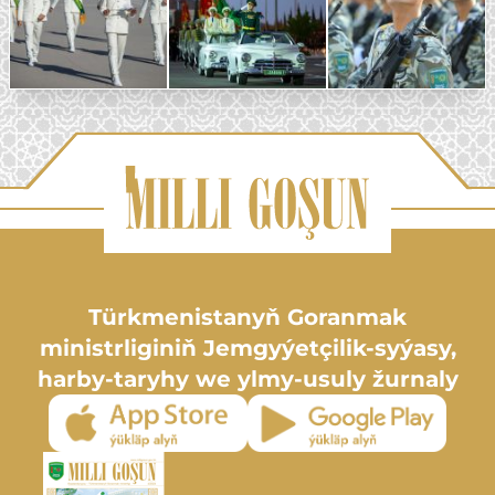
Türkmenistanyň Goranmak
ministrliginiň Jemgyýetçilik-syýasy,
harby-taryhy we ylmy-usuly žurnaly