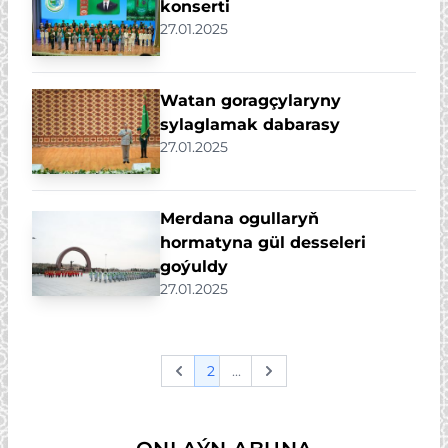
konserti
27.01.2025
Watan goragçylaryny
sylaglamak dabarasy
27.01.2025
Merdana ogullaryň
hormatyna gül desseleri
goýuldy
27.01.2025
2
...
Previous
Next