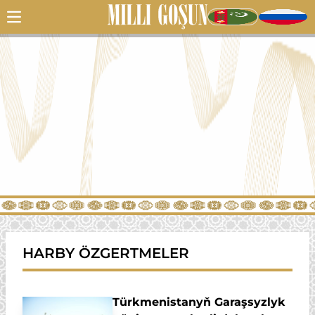
HARBY ÖZGERTMELER
Türkmenistanyň Garaşsyzlyk