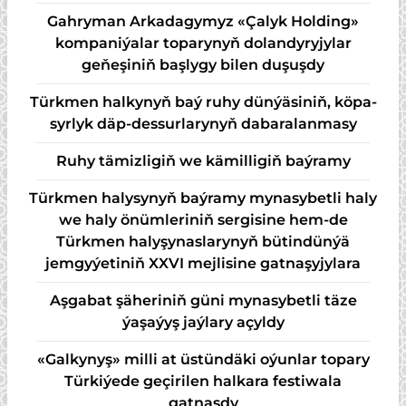
Gahryman Arkadagymyz «Çalyk Holding»
kompaniýalar toparynyň dolandyryjylar
geňeşiniň başlygy bilen duşuşdy
Türk­men hal­ky­nyň baý ru­hy dün­ýä­si­niň, kö­pa­
syr­lyk däp-des­sur­la­ry­nyň da­ba­ra­lan­ma­sy
Ruhy tämizligiň we kämilligiň baýramy
Türkmen halysynyň baýramy mynasybetli haly
we haly önümleriniň sergisine hem-de
Türkmen halyşynaslarynyň bütindünýä
jemgyýetiniň XXVI mejlisine gatnaşyjylara
Aşgabat şäheriniň güni mynasybetli täze
ýaşaýyş jaýlary açyldy
«Galkynyş» milli at üstündäki oýunlar topary
Türkiýede geçirilen halkara festiwala
gatnaşdy