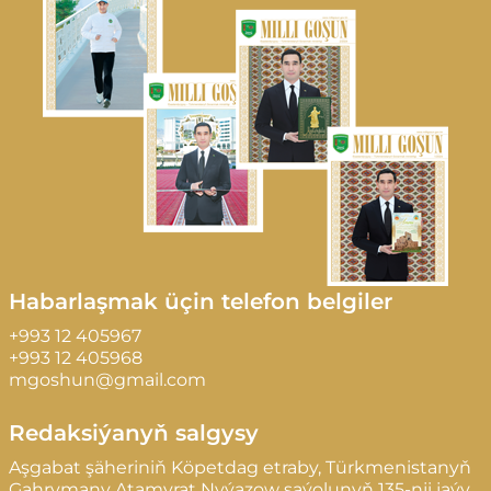
Habarlaşmak üçin telefon belgiler
+993 12 405967
+993 12 405968
mgoshun@gmail.com
Redaksiýanyň salgysy
Aşgabat şäheriniň Köpetdag etraby, Türkmenistanyň
Gahrymany Atamyrat Nyýazow şaýolunyň 135-nji jaýy,