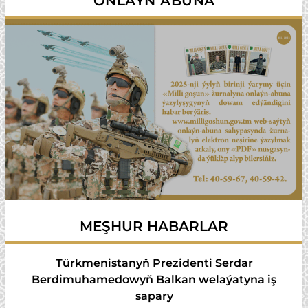
ONLAÝN ABUNA
MEŞHUR HABARLAR
Türkmenistanyň Prezidenti Serdar
Berdimuhamedowyň Balkan welaýatyna iş
sapary