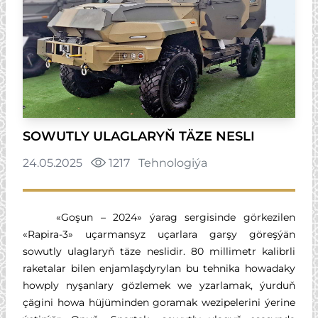
SOWUTLY ULAGLARYŇ TÄZE NESLI
24.05.2025
1217
Tehnologiýa
«Goşun – 2024» ýarag sergisinde görkezilen
«Rapira-3» uçarmansyz uçarlara garşy göreşýän
sowutly ulaglaryň täze neslidir. 80 millimetr kalibrli
raketalar bilen enjamlaşdyrylan bu tehnika howadaky
howply nyşanlary gözlemek we yzarlamak, ýurduň
çägini howa hüjüminden goramak wezipelerini ýerine