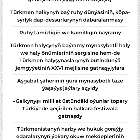
Türk­men hal­ky­nyň baý ru­hy dün­ýä­si­niň, kö­pa­
syr­lyk däp-des­sur­la­ry­nyň da­ba­ra­lan­ma­sy
Ruhy tämizligiň we kämilligiň baýramy
Türkmen halysynyň baýramy mynasybetli haly
we haly önümleriniň sergisine hem-de
Türkmen halyşynaslarynyň bütindünýä
jemgyýetiniň XXVI mejlisine gatnaşyjylara
Aşgabat şäheriniň güni mynasybetli täze
ýaşaýyş jaýlary açyldy
«Galkynyş» milli at üstündäki oýunlar topary
Türkiýede geçirilen halkara festiwala
gatnaşdy
Türkmenistanyň harby we hukuk goraýjy
edaralarynyň ýokary okuw mekdepleriniň