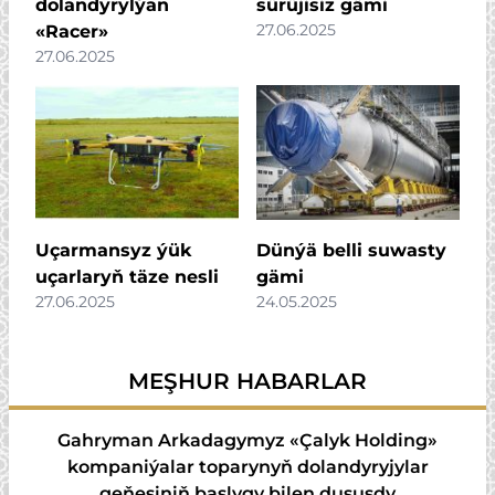
dolandyrylýan
sürüjisiz gämi
27.06.2025
«Racer»
27.06.2025
Uçarmansyz ýük
Dünýä belli suwasty
uçarlaryň täze nesli
gämi
27.06.2025
24.05.2025
MEŞHUR HABARLAR
Gahryman Arkadagymyz «Çalyk Holding»
kompaniýalar toparynyň dolandyryjylar
geňeşiniň başlygy bilen duşuşdy