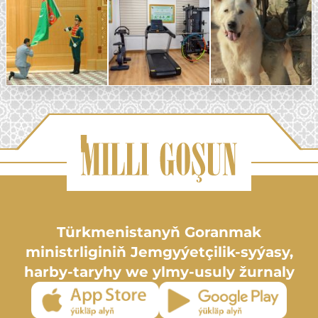
Türkmenistanyň Goranmak
ministrliginiň Jemgyýetçilik-syýasy,
harby-taryhy we ylmy-usuly žurnaly