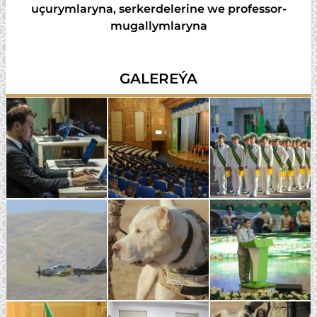
uçurymlaryna, serkerdelerine we professor-
mugallymlaryna
GALEREÝA