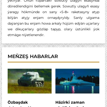
ýetirýär. Onuň «Spartak» sowutly ulagyň esasynda
döredilendigini bellemek gerek. Sowutly ulagyň esasy
ýaragy hökmünde on sany «S-8» raketasyny atyp
bilýän atyjy enjam ornaşdyryldy. Sanly ulgama
daýanýan bu enjam howa arkaly hüjüm edýän uçarlary
we dikuçarlary gözläp tapyp, olary üstünlikli ýok
etmäge niýetlenendir.
MEŇZEŞ HABARLAR
Özbaşdak
Häzirki zaman