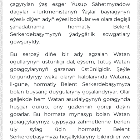
çagyrylan ýaş esger Ýusup Sähetmyradow
dagylar «Türkmenistanyň Ýaşlar baýragynyň
eýesi» diýen adyň eýesi boldular we olara degişli
şahadatnama, hormatly Belent
Serkerdebaşymyzyň ýadygärlik sowgatlary
gowşuryldy.
Bu serpaý diňe bir ady agzalan Watan
ogullarynyň üstünligi däl, eýsem, tutuş Watan
goragçylarynyň gazanan üstünligidir. Şeýle
tolgundyryjy waka olaryň kalplarynda Watana,
il-güne, hormatly Belent Serkerdebaşymyza
bolan buýsanç duýgularyny goşalandyrýar. Olar
geljekde hem Watan asudalygynyň goragynda
hüşgär durup, ony gözleriniň göreji deýin
gorarlar. Bu hormata mynasyp bolan Watan
goragçylarymyz ujypsyzja zähmetlerine berlen
uly sylag üçin hormatly Belent
Serkerdebaşymyza hoşallyklaryny bildirdiler we