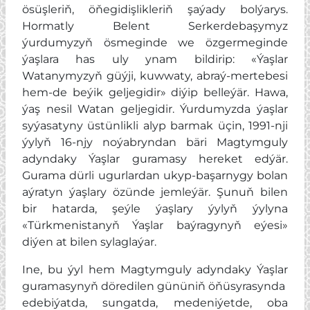
ösüşleriň, öňegidişlikleriň şaýady bolýarys.
Hormatly Belent Serkerdebaşymyz
ýurdumyzyň ösmeginde we özgermeginde
ýaşlara has uly ynam bildirip: «Ýaşlar
Watanymyzyň güýji, kuwwaty, abraý-mertebesi
hem-de beýik geljegidir» diýip belleýär. Hawa,
ýaş nesil Watan geljegidir. Ýurdumyzda ýaşlar
syýasatyny üstünlikli alyp barmak üçin, 1991-nji
ýylyň 16-njy noýabryndan bäri Magtymguly
adyndaky Ýaşlar guramasy hereket edýär.
Gurama dürli ugurlardan ukyp-başarnygy bolan
aýratyn ýaşlary özünde jemleýär. Şunuň bilen
bir hatarda, şeýle ýaşlary ýylyň ýylyna
«Türkmenistanyň Ýaşlar baýragynyň eýesi»
diýen at bilen sylaglaýar.
Ine, bu ýyl hem Magtymguly adyndaky Ýaşlar
guramasynyň döredilen gününiň öňüsyrasynda
edebiýatda, sungatda, medeniýetde, oba