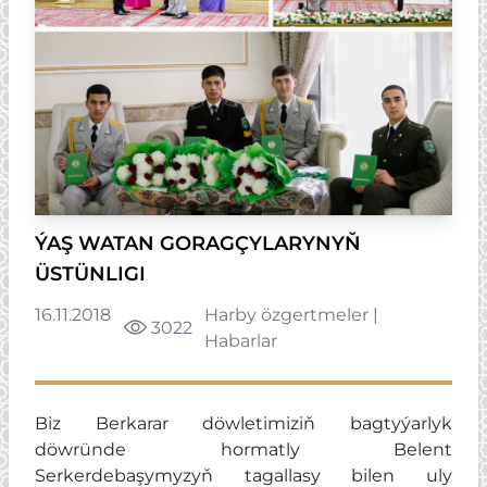
ÝAŞ WATAN GORAGÇYLARYNYŇ
ÜSTÜNLIGI
16.11.2018
Harby özgertmeler
|
3022
Habarlar
Biz Berkarar döwletimiziň bagtyýarlyk
döwründe hormatly Belent
Serkerdebaşymyzyň tagallasy bilen uly