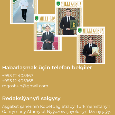
Habarlaşmak üçin telefon belgiler
+993 12 405967
+993 12 405968
mgoshun@gmail.com
Redaksiýanyň salgysy
Aşgabat şäheriniň Köpetdag etraby, Türkmenistanyň
Gahrymany Atamyrat Nyýazow şaýolunyň 135-nji jaýy,