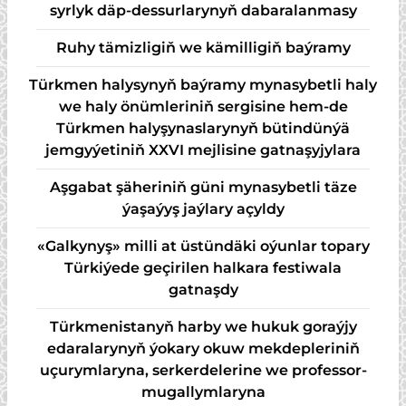
syr­lyk däp-des­sur­la­ry­nyň da­ba­ra­lan­ma­sy
Ruhy tämizligiň we kämilligiň baýramy
Türkmen halysynyň baýramy mynasybetli haly
we haly önümleriniň sergisine hem-de
Türkmen halyşynaslarynyň bütindünýä
jemgyýetiniň XXVI mejlisine gatnaşyjylara
Aşgabat şäheriniň güni mynasybetli täze
ýaşaýyş jaýlary açyldy
«Galkynyş» milli at üstündäki oýunlar topary
Türkiýede geçirilen halkara festiwala
gatnaşdy
Türkmenistanyň harby we hukuk goraýjy
edaralarynyň ýokary okuw mekdepleriniň
uçurymlaryna, serkerdelerine we professor-
mugallymlaryna