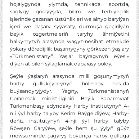
hojalygynda, ylymda, tehnikada, sportda,
saglygy goraýyşda, bilim we terbiýeçilik
işlerinde gazanan üstünlikleri we alnyp barylýan
içeri we daşary syýasaty, durmuşa geçirilýän
beýik özgertmeleriň taryhy ähmiýetini
halkymyzyň arasynda wagyz-nesihat etmekde
ýokary döredijilik başarnygyny görkezen ýaşlary
«Türkmenistanyň Ýaşlar baýragynyň eýesi»
diýen at bilen sylaglamak dabarasy boldy.
Şeýle ýaşlaryň arasynda milli goşunymyzyň
harby gullukçylarynyň bolmagy has-da
buýsandyryjydyr. Ýagny, Türkmenistanyň
Goranmak ministrliginiň Beýik Saparmyrat
Türkmenbaşy adyndaky Harby institutynyň 4-
nji ýyl harby talyby Kerim Baýgeldiýew, Harby-
deňiz institutynyň 4-nji ýyl harby talyby
Röwşen Çaryýew, şeýle hem şu ýylyň güýz
möwsüminde çagyryş boýunça harby gulluga