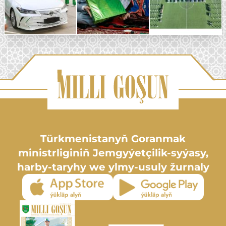
Türkmenistanyň Goranmak
ministrliginiň Jemgyýetçilik-syýasy,
harby-taryhy we ylmy-usuly žurnaly