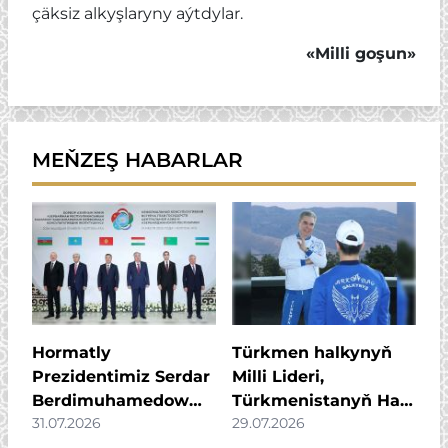
çäksiz alkyşlaryny aýtdylar.
«Milli
goşun
»
MEŇZEŞ HABARLAR
Hormatly
Türkmen halkynyň
Prezidentimiz Serdar
Milli Lideri,
Berdimuhamedow
Türkmenistanyň Halk
31.07.2026
29.07.2026
Merkezi Aziýa
Maslahatynyň