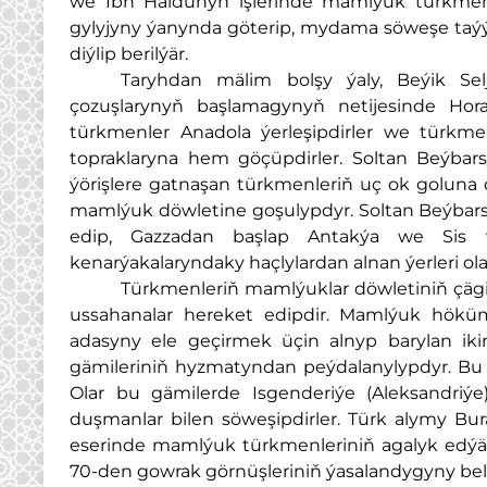
we Ibn Haldunyň işlerinde mamlýuk türkmenle
gylyjyny ýanynda göterip, mydama söweşe taýý
diýlip berilýär.
Taryhdan mälim bolşy ýaly, Beýik S
çozuşlarynyň başlamagynyň netijesinde Ho
türkmenler Anadola ýerleşipdirler we türkmen
topraklaryna hem göçüpdirler. Soltan Beýba
ýörişlere gatnaşan türkmenleriň uç ok goluna d
mamlýuk döwletine goşulypdyr. Soltan Beýbars
edip, Gazzadan başlap Antakýa we Sis w
kenarýakalaryndaky haçlylardan alnan ýerleri olar
Türkmenleriň mamlýuklar döwletiniň çäg
ussahanalar hereket edipdir. Mamlýuk hökümd
adasyny ele geçirmek üçin alnyp barylan iki
gämileriniň hyzmatyndan peýdalanylypdyr. Bu gä
Olar bu gämilerde Isgenderiýe (Aleksandriý
duşmanlar bilen söweşipdirler. Türk alymy Bu
eserinde mamlýuk türkmenleriniň agalyk edýä
70-den gowrak görnüşleriniň ýasalandygyny bell