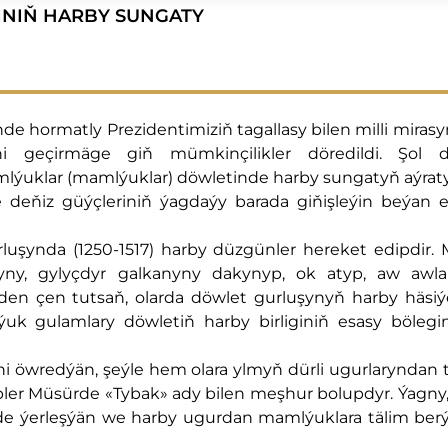
NIŇ HARBY SUNGATY
de hormatly Prezidentimiziň tagallasy bilen milli mira
ni geçirmäge giň mümkinçilikler döredildi. Şol d
lýuklar (mamlýuklar) döwletinde harby sungatyň aýraty
deňiz güýçleriniň ýagdaýy barada giňişleýin beýan e
luşynda (1250-1517) harby düzgünler hereket edipdir.
syny, gylyçdyr galkanyny dakynyp, ok atyp, aw awl
nden çen tutsaň, olarda döwlet gurluşynyň harby häsiýe
k gulamlary döwletiň harby birliginiň esasy bölegi
ni öwredýän, şeýle hem olara ylmyň dürli ugurlaryndan
ler Müsürde «Tybak» ady bilen meşhur bolupdyr. Ýagny,
nde ýerleşýän we harby ugurdan mamlýuklara tälim berý