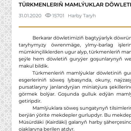
TÜRKMENLERIŇ MAMLÝUKLAR DÖWLETI
31.01.2020
15701
Harby Taryh
Berkarar döwletimiziň bagtyýarlyk döwrün
taryhymyzy öwrenmäge, ylmy-barlag işleri
mümkinçiliklerden ugur alyp, türkmenleriň mam
şeýle hem döwletiň guryýer goşunlarynyň we 
makul bildik.
Türkmenleriň mamlýuklar döwletiniň gur
esgerleriniň söweş lybasynda, okuny, naýza
pursatlaryny janlandyrýan miniatýura şekilleri
görmek bolýar. Goşunda gulluk edýän mamlýu
getiripdir.
Mamlýuklara söweş sungatynyň tilsimleri
berýän ýörite mekdepler gurlupdyr. Bu mekdep
Müsürdäki (Kairdäki) galanyň harby şäherçesi
ojaklaryna berilen atdyr.