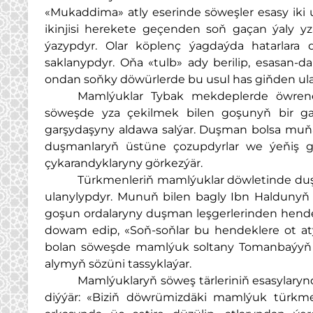
«Mukaddima» atly eserinde söweşler esasy iki u
ikinjisi herekete geçenden soň gaçan ýaly y
ýazypdyr. Olar köplenç ýagdaýda hatarlara 
saklanypdyr. Oňa «tulb» ady berilip, esasan
ondan soňky döwürlerde bu usul has giňden ula
Mamlýuklar Tybak mekdeplerde öwrenen
söweşde yza çekilmek bilen goşunyň bir gana
garşydaşyny aldawa salýar. Duşman bolsa muň
duşmanlaryň üstüne çozupdyrlar we ýeňiş ga
çykarandyklaryny görkezýär.
Türkmenleriň mamlýuklar döwletinde du
ulanylypdyr. Munuň bilen bagly Ibn Haldunyň
goşun ordalaryny duşman leşgerlerinden hendek
dowam edip, «Soň-soňlar bu hendeklere ot atyjy
bolan söweşde mamlýuk soltany Tomanbaýyň ga
alymyň sözüni tassyklaýar.
Mamlýuklaryň söweş tärleriniň esasylaryn
diýýär: «Biziň döwrümizdäki mamlýuk türkmenle