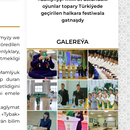
oýunlar topary Türkiýede
geçirilen halkara festiwala
gatnaşdy
symyzy we
GALEREÝA
öredilen
nlyklary,
tmekligi
 Mamlýuk
ap duran
tlidigini
ni emele
 taglymat
 «Tybak»
än bilim