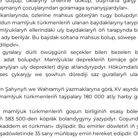
ere düşüp, oklaryny öňlerine döküp, duşmana garş
i duşmanyň çozuşlaryndan goramaga synanyşýardylar».
ykanlarynda, özlerine mahsus göterýän tugy bolupdyr
ldun mamlýuk türkmenleriň ulanan baýdaklaryny tarypl
uklaryň ellerindäki uly baýdaklaryň öň tarapynda b
ir» ady berilýär. Bu baýdak soltana mahsus bolup, söweşe
lipdir».
 gyralary dürli öwüşgünli seçekler bilen bezelen b
adat bolupdyr. Mamlýuklar deprekleriň birnäçe görn
lanylýan uly deprekler) diýip atlandyrypdyr. Hökümdar
 ses çykaryjy we şowhun dörediji saz gurallaryň ul
 bin Şahynyň we Wahramyň ýazmaklaryna görä, XV asyrd
amlýuk türkmenleriň taýpalary 180 000 atly harby g
 mamlýuk türkmenleriň goşun birliginiň esasy böleg
yň 583 500-den köpräk bolandygyny ýazypdyr. Goşund
kaddem et-türkman» diýlipdir. Bu emirler döwletiň iň
 şadöwletinde 35 sany müňbaşy emiri hereket edipdir. O