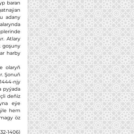
yp baran
 gatnaýan
bu adany
alarynda
eplerinde
. Atlary
uk goşuny
lar harby
e olaryň
är. Şonuň
1444-njy
sa pyýada
çli deňiz
ryna eýe
eýle hem
lmagy öz
32-1406)