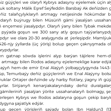
z güýçleri we olaryň Kybrys adasyny eýelemek üçin al
lýuk soltany Mälik Eşref Seýfeddin Barsbaý Ak deňizden
deňiz talaňçylyklaryň artmagy netijesinde hökümdar 
daryň buýrugy bilen Müsüriň gämi ýasalýan ussahan
iň ençemesi ýasalypdyr. Olaryň ýany bilen Tybak mekd
pyýada goşun we 300 sany atly goşun taýýarlanypdyr
ypdyr we olara 20-30 aralygynda at ýerleşipdir. Mamlý
426-njy ýyllarda (üç ýöriş) bolup geçen çaknyşmada o
rypdyrlar.
 gatnap söwda işlerini alyp barýan täjirlere hem-d
yň artmagy bilen Rodos adasyny eýelemeklige karar edý
ýyň hem-de emir Enal Alaýyň ýolbaşçylygynda 1443-
lüp, Temurbaýy deňiz güýçleriniň we Enal Alaýyny bol
lar Ortaýer deňzinde uly harby flotlary, ýagny iň güý
yrlar. Siriýanyň kenarýakalaryndaky deňiz duralgala
gämileriniň ýasalýan ýörite ussahanalaryň bolmagy, ş
erleşen Kybrys we Rodos adalaryna goşun çekip bary
dygyna şaýatlyk edýär.
up geçen ýörişleriň şaýady bolan Ibn Haldun3 (13