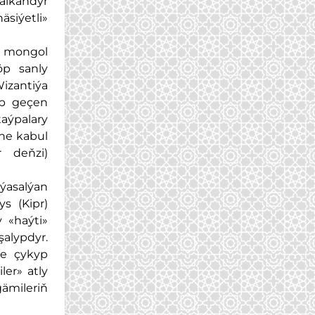
alkandyr
siýetli»
e mongol
öp sanly
izantiýa
up geçen
taýpalary
ne kabul
 deňzi)
ýasalýan
s (Kipr)
 «haýti»
şalypdyr.
ze çykyp
er» atly
ämileriň