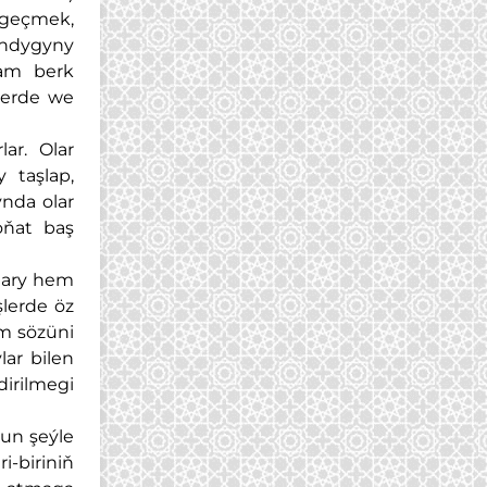
e geçmek,
andygyny
zam berk
lerde we
ar. Olar
 taşlap,
nda olar
oňat baş
lary hem
lerde öz
ym sözüni
lar bilen
irilmegi
dun şeýle
i-biriniň