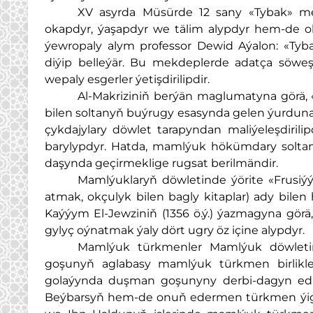
XV asyrda Müsürde 12 sany «Tybak» m
okapdyr, ýaşapdyr we tälim alypdyr hem-de ola
ýewropaly alym professor Dewid Aýalon: «Tyb
diýip belleýär. Bu mekdeplerde adatça söweş 
wepaly esgerler ýetişdirilipdir.
Al-Makriziniň berýän maglumatyna görä, 
bilen soltanyň buýrugy esasynda gelen ýurduna we
çykdajylary döwlet tarapyndan maliýeleşdiril
barylypdyr. Hatda, mamlýuk hökümdary soltan
daşynda geçirmeklige rugsat berilmändir.
Mamlýuklaryň döwletinde ýörite «Frusi
atmak, okçulyk bilen bagly kitaplar) ady bilen 
Kaýýym El-Jewziniň (1356 ö.ý.) ýazmagyna gör
gylyç oýnatmak ýaly dört ugry öz içine alypdyr.
Mamlýuk türkmenler Mamlýuk döwletiniň
goşunyň aglabasy mamlýuk türkmen birlikle
golaýynda duşman goşunyny derbi-dagyn edip,
Beýbarsyň hem-de onuň edermen türkmen ýigit