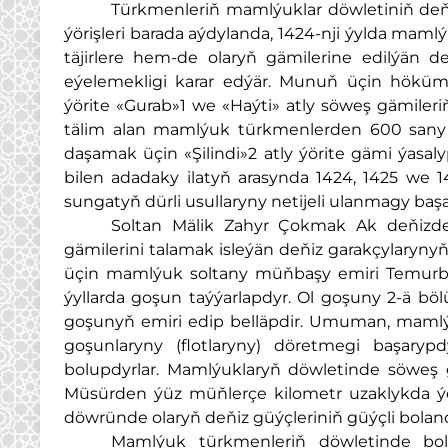
Türkmenleriň mamlýuklar döwletiniň deňi
ýörişleri barada aýdylanda, 1424-nji ýylda mam
täjirlere hem-de olaryň gämilerine edilýän 
eýelemekligi karar edýär. Munuň üçin höküm
ýörite «Gurab»1 we «Haýti» atly söweş gämiler
tälim alan mamlýuk türkmenlerden 600 sany 
daşamak üçin «Şilindi»2 atly ýörite gämi ýasal
bilen adadaky ilatyň arasynda 1424, 1425 we 1
sungatyň dürli usullaryny netijeli ulanmagy başa
Soltan Mälik Zahyr Çokmak Ak deňizden
gämilerini talamak isleýän deňiz garakçylaryn
üçin mamlýuk soltany müňbaşy emiri Temurba
ýyllarda goşun taýýarlapdyr. Ol goşuny 2-ä bö
goşunyň emiri edip belläpdir. Umuman, mamlýuk
goşunlaryny (flotlaryny) döretmegi başarypd
bolupdyrlar. Mamlýuklaryň döwletinde söweş 
Müsürden ýüz müňlerçe kilometr uzaklykda ý
döwründe olaryň deňiz güýçleriniň güýçli bolan
Mamlýuk türkmenleriň döwletinde bol