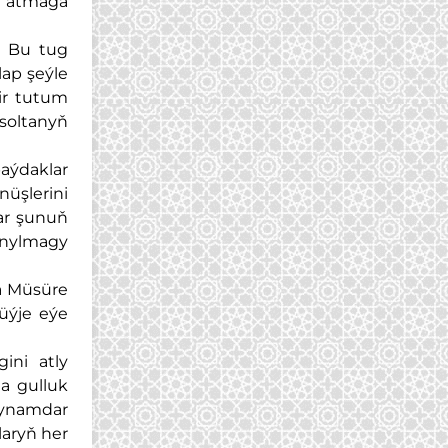
y atmaga
. Bu tug
ap şeýle
ir tutum
 soltanyň
aýdaklar
üşlerini
lar şunuň
anylmagy
a Müsüre
üýje eýe
ini atly
a gulluk
 ynamdar
laryň her