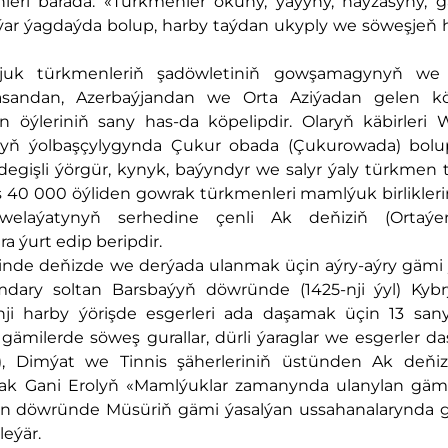
ri barada: «Türkmenler okuny, ýaýyny, naýzasyny, g
ar ýagdaýda bolup, harby taýdan ukyply we söweşjeň hä
eljuk türkmenleriň şadöwletiniň gowşamagynyň w
rasandan, Azerbaýjandan we Orta Aziýadan gelen k
 öýleriniň sany has-da köpelipdir. Olaryň käbirleri W
rsyň ýolbaşçylygynda Çukur obada (Çukurowada) bol
egişli ýörgür, kynyk, baýyndyr we salyr ýaly türkmen 
 40 000 öýliden gowrak türkmenleri mamlýuk birlikleri
elaýatynyň serhedine çenli Ak deňiziň (Ortaýer
a ýurt edip beripdir.
inde deňizde we derýada ulanmak üçin aýry-aýry gämi 
ary soltan Barsbaýyň döwründe (1425-nji ýyl) Kybry
nji harby ýörişde esgerleri ada daşamak üçin 13 sany
milerde söweş gurallar, dürli ýaraglar we esgerler da
e), Dimýat we Tinnis şäherleriniň üstünden Ak deňi
rak Gani Erolyň «Mamlýuklar zamanynda ulanylan gämil
n döwründe Müsüriň gämi ýasalýan ussahanalarynda g
eýär.