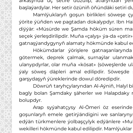
arkasynda üç setire düzülip, atlaryndan ý
başlaýardylar. Her setir özüniň öňündäki setir
Mamlýuklaryň goşun birlikleri söweşe ç
ýörite ýüňden we pagtadan dokalypdyr. Ibn Ha
diýýär: «Müsürde we Şamda höküm süren mamlý
seçek ýerleşdirilipdir. Muňa «çalyş» ýa-da «çet
gatnaşýandygynyň alamaty hökmünde kabul edi
Hökümdarlar ýörişlere gatnaşanlarynda
götermek, deprek çalmak, surnaýlar ulanmak 
ulanypdyrlar, olar muňa «kösat» (söweşlerde u
ýaly söweş däpleri amal edilipdir. Söweşde
garşydaşyň ýüreklerinde dowul döredipdir.
Döwrüň taryhçylaryndan Al-Aýniň, Halyl
bagly bolan Şamdaky şäherler we Halapdaky m
bolupdyr.
Arap syýahatçysy Al-Ömeri öz eserinde
goşunlaryň emele getirýändigini we sanlaryn
edýän türkmenlere ýolbaşçylyk edýänlere «Mu
wekilleri hökmünde kabul edilipdir. Mamlýuklar