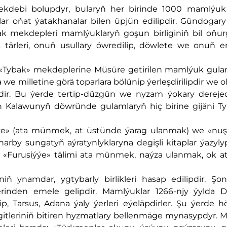
ekdebi bolupdyr, bularyň her birinde 1000 mamlýu
r oňat ýatakhanalar bilen üpjün edilipdir. Gündogary
ak mekdepleri mamlýuklaryň goşun birliginiň bil oňur
tärleri, onuň usullary öwredilip, döwlete we onuň em
«Tybak» mekdeplerine Müsüre getirilen mamlýuk gulaml
 milletine görä toparlara bölünip ýerleşdirilipdir we ol
ipdir. Bu ýerde tertip-düzgün we nyzam ýokary dereje
 Kalawunyň döwründe gulamlaryň hiç birine gijäni Ty
ýýe» (ata münmek, at üstünde ýarag ulanmak) we «nuş
harby sungatyň aýratynlyklaryna degişli kitaplar ýazyly
ä, «Furusiýýe» tälimi ata münmek, naýza ulanmak, ok 
 ynamdar, ygtybarly birlikleri hasap edilipdir. Şo
rinden emele gelipdir. Mamlýuklar 1266-njy ýylda 
 Tarsus, Adana ýaly ýerleri eýeläpdirler. Şu ýerde 
leriniň bitiren hyzmatlary bellenmäge mynasypdyr. Ma