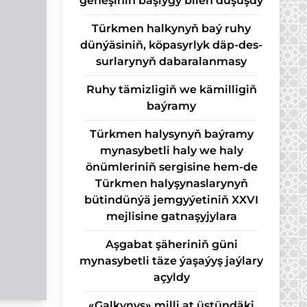
geňeşiniň başlygy bilen duşuşdy
Türk­men hal­ky­nyň baý ru­hy
dün­ýä­si­niň, kö­pa­syr­lyk däp-des­
sur­la­ry­nyň da­ba­ra­lan­ma­sy
Ruhy tämizligiň we kämilligiň
baýramy
Türkmen halysynyň baýramy
mynasybetli haly we haly
önümleriniň sergisine hem-de
Türkmen halyşynaslarynyň
bütindünýä jemgyýetiniň XXVI
mejlisine gatnaşyjylara
Aşgabat şäheriniň güni
mynasybetli täze ýaşaýyş jaýlary
açyldy
«Galkynyş» milli at üstündäki