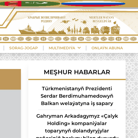
SORAG-JOGAP
MULTIMEDIÝA
ONLAÝN ABUNA
MEŞHUR HABARLAR
Türkmenistanyň Prezidenti
Serdar Berdimuhamedowyň
Balkan welaýatyna iş sapary
Gahryman Arkadagymyz «Çalyk
Holding» kompaniýalar
toparynyň dolandyryjylar