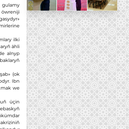
k gulamy
 öwreniji
gasydyr»
irlerine
ary ilki
aryň ähli
de alnyp
baklaryň
şab» (ok
pdyr. Ibn
atmak we
nuň üçin
Debaskyň
hökümdar
kriziniň