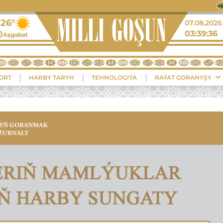
+32°
07.08.2026
03:39:37
Balkanabat
ORT
HARBY TARYH
TEHNOLOGIÝA
RAÝAT GORANYŞY