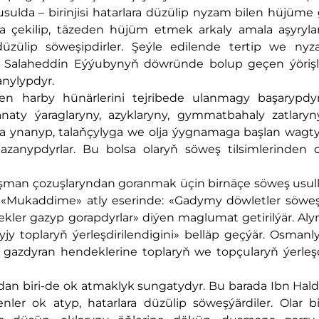
sulda – birinjisi hatarlara düzülip nyzam bilen hüjüm
za çekilip, täzeden hüjüm etmek arkaly amala aşyryl
düzülip söweşipdirler. Şeýle edilende tertip we ny
-da Salaheddin Eýýubynyň döwründe bolup geçen ýöriş
nylypdyr.
 harby hünärlerini tejribede ulanmagy başarypdyrl
ty ýaraglaryny, azyklaryny, gymmatbahaly zatlaryny
a ynanyp, talaňçylyga we olja ýygnamaga başlan wagty
zanypdyrlar. Bu bolsa olaryň söweş tilsimlerinden 
şman çozuşlaryndan goranmak üçin birnäçe söweş usul
 «Mukaddime» atly eserinde: «Gadymy döwletler söweş
ler gazyp gorapdyrlar» diýen maglumat getirilýär. Al
 toplaryň ýerleşdirilendigini» belläp geçýär. Osmanly
zdyran hendeklerine toplaryň we topçularyň ýerleşd
dan biri-de ok atmaklyk sungatydyr. Bu barada Ibn Hal
r ok atyp, hatarlara düzülip söweşýärdiler. Olar bir