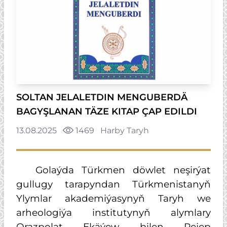
SOLTAN JELALETDIN MENGUBERDÄ
BAGYŞLANAN TÄZE KITAP ÇAP EDILDI
13.08.2025
1469
Harby Taryh
Golaýda Türkmen döwlet neşirýat
gullugy tarapyndan Türkmenistanyň
Ylymlar akademiýasynyň Taryh we
arheologiýa institutynyň alymlary
Orazpolat Ekäýew bilen Rejep