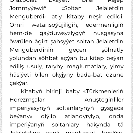
Jommyýewiň «Soltan Jelaletdin
Menguberdi» atly kitaby neşir edildi.
Ömri watansöýüjiligiň, edermenligiň
hem-de gaýduwsyzlygyň nusgasyna
öwrülen ägirt şahsyýet soltan Jelaletdin
Menguberdiniň geçen şöhratly
ýolundan söhbet açýan bu kitap beýan
ediliş usuly, taryhy maglumatlary, ylmy
häsiýeti bilen okyjyny bada-bat özüne
çekýär.
Kitabyň birinji baby «Türkmenleriň
Horezmşalar — Anuşteginliler
imperiýasynyň soltanlarynyň gysgaça
beýany» diýlip atlandyrylyp, onda
imperiýanyň soltanlary hakynda tä
Jelaletdine çenli maglumat berilýär.