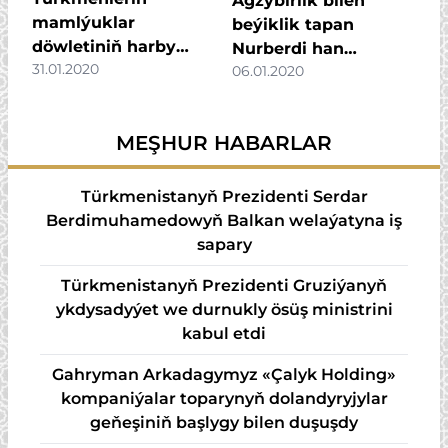
Agzybirlik bilen
mamlýuklar
beýiklik tapan
döwletiniň harby
Nurberdi han
31.01.2020
sungaty
06.01.2020
hakynda buýsançly
söhbet
MEŞHUR HABARLAR
Türkmenistanyň Prezidenti Serdar
Berdimuhamedowyň Balkan welaýatyna iş
sapary
Türkmenistanyň Prezidenti Gruziýanyň
ykdysadyýet we durnukly ösüş ministrini
kabul etdi
Gahryman Arkadagymyz «Çalyk Holding»
kompaniýalar toparynyň dolandyryjylar
geňeşiniň başlygy bilen duşuşdy