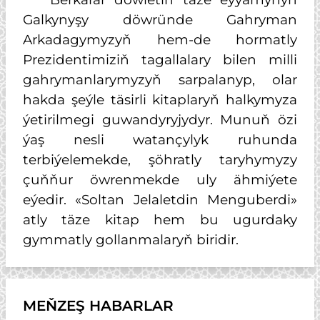
Galkynyşy döwründe Gahryman
Arkadagymyzyň hem-de hormatly
Prezidentimiziň tagallalary bilen milli
gahrymanlarymyzyň sarpalanyp, olar
hakda şeýle täsirli kitaplaryň halkymyza
ýetirilmegi guwandyryjydyr. Munuň özi
ýaş nesli watançylyk ruhunda
terbiýelemekde, şöhratly taryhymyzy
çuňňur öwrenmekde uly ähmiýete
eýedir. «Soltan Jelaletdin Menguberdi»
atly täze kitap hem bu ugurdaky
gymmatly gollanmalaryň biridir.
MEŇZEŞ HABARLAR