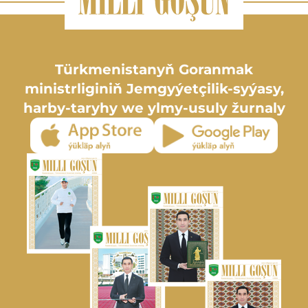
Türkmenistanyň Goranmak
ministrliginiň Jemgyýetçilik-syýasy,
harby-taryhy we ylmy-usuly žurnaly