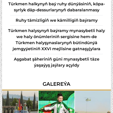
Türk­men hal­ky­nyň baý ru­hy dün­ýä­si­niň, kö­pa­
syr­lyk däp-des­sur­la­ry­nyň da­ba­ra­lan­ma­sy
Ruhy tämizligiň we kämilligiň baýramy
Türkmen halysynyň baýramy mynasybetli haly
we haly önümleriniň sergisine hem-de
Türkmen halyşynaslarynyň bütindünýä
jemgyýetiniň XXVI mejlisine gatnaşyjylara
Aşgabat şäheriniň güni mynasybetli täze
ýaşaýyş jaýlary açyldy
GALEREÝA