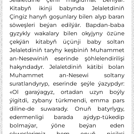
Kitabyň ikinji babynda Jelaletdiniň
Çingiz hanyň goşunlary bilen alyp baran
söweşleri beýan edilýär. Bapdan-baba
gyzykly wakalary bilen okyjyny özüne
çekýän kitabyň üçünji baby soltan
Jelaletdiniň taryhy keşbiniň Muhammet
an-Nesewiniň eserinde şöhlelendirilişi
hakyndadyr. Jelaletdiniň kätibi bolan
Muhammet an-Nesewi soltany
suratlandyryp, eserinde şeýle ýazypdyr:
«Ol garaýagyz, ortadan uzyn boýly
ýigitdi, zybany türkmendi, emma pars
diline-de suwarady. Onuň batyrlygy,
edermenligi barada aýdyp-tükedip
bolmaýar, ýöne beýan eden
söweşlerimiz hem onuň niçiksi