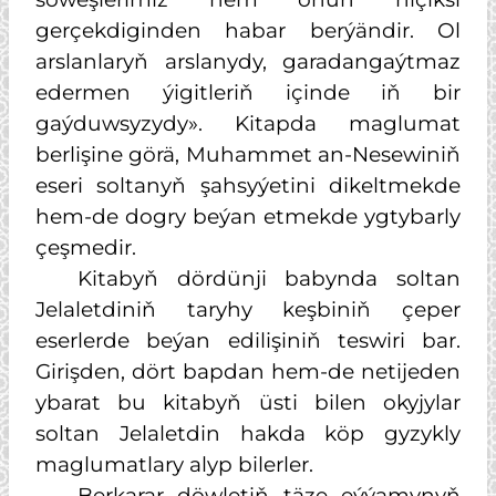
gerçekdiginden habar berýändir. Ol
arslanlaryň arslanydy, garadangaýtmaz
edermen ýigitleriň içinde iň bir
gaýduwsyzydy». Kitapda maglumat
berlişine görä, Muhammet an-Nesewiniň
eseri soltanyň şahsyýetini dikeltmekde
hem-de dogry beýan etmekde ygtybarly
çeşmedir.
Kitabyň dördünji babynda soltan
Jelaletdiniň taryhy keşbiniň çeper
eserlerde beýan edilişiniň teswiri bar.
Girişden, dört bapdan hem-de netijeden
ybarat bu kitabyň üsti bilen okyjylar
soltan Jelaletdin hakda köp gyzykly
maglumatlary alyp bilerler.
Berkarar döwletiň täze eýýamynyň