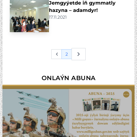
Jemgyýetde iň gymmatly
hazyna – adamdyr!
17.11.2021
2
Previous
Next
ONLAÝN ABUNA