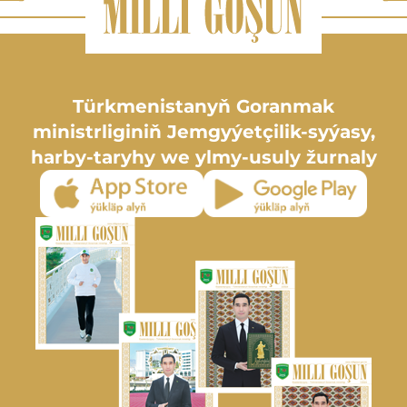
Türkmenistanyň Goranmak
ministrliginiň Jemgyýetçilik-syýasy,
harby-taryhy we ylmy-usuly žurnaly