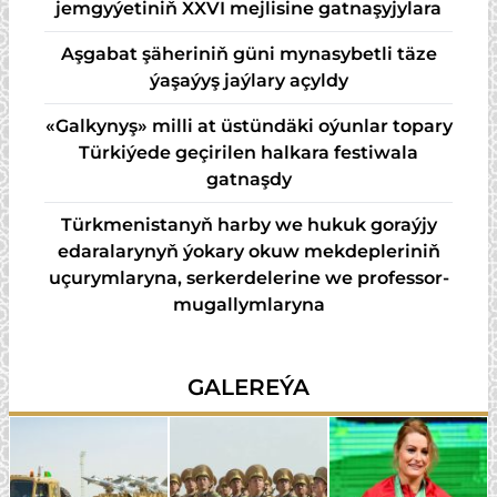
jemgyýetiniň XXVI mejlisine gatnaşyjylara
Aşgabat şäheriniň güni mynasybetli täze
ýaşaýyş jaýlary açyldy
«Galkynyş» milli at üstündäki oýunlar topary
Türkiýede geçirilen halkara festiwala
gatnaşdy
Türkmenistanyň harby we hukuk goraýjy
edaralarynyň ýokary okuw mekdepleriniň
uçurymlaryna, serkerdelerine we professor-
mugallymlaryna
GALEREÝA