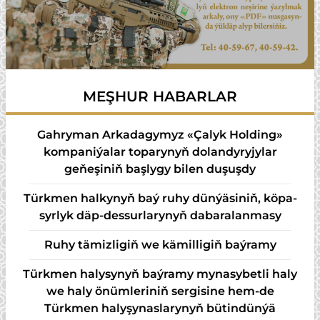
MEŞHUR HABARLAR
Gahryman Arkadagymyz «Çalyk Holding»
kompaniýalar toparynyň dolandyryjylar
geňeşiniň başlygy bilen duşuşdy
Türk­men hal­ky­nyň baý ru­hy dün­ýä­si­niň, kö­pa­
syr­lyk däp-des­sur­la­ry­nyň da­ba­ra­lan­ma­sy
Ruhy tämizligiň we kämilligiň baýramy
Türkmen halysynyň baýramy mynasybetli haly
we haly önümleriniň sergisine hem-de
Türkmen halyşynaslarynyň bütindünýä