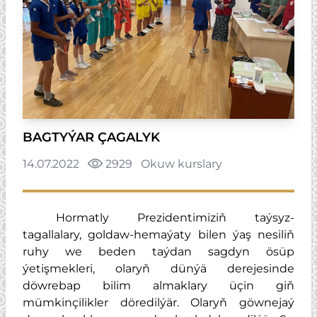
BAGTYÝAR ÇAGALYK
14.07.2022
2929
Okuw kurslary
Hormatly Prezidentimiziň taýsyz-
tagallalary, goldaw-hemaýaty bilen ýaş nesiliň
ruhy we beden taýdan sagdyn ösüp
ýetişmekleri, olaryň dünýä derejesinde
döwrebap bilim almaklary üçin giň
mümkinçilikler döredilýär. Olaryň göwnejaý