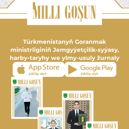
Türkmenistanyň Goranmak
ministrliginiň Jemgyýetçilik-syýasy,
harby-taryhy we ylmy-usuly žurnaly