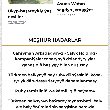
Asuda Watan –
sagdyn jemgyýet
Ukyp-başarnykly ýaş
03.05.2022
nesiller
02.08.2024
MEŞHUR HABARLAR
Gahryman Arkadagymyz «Çalyk Holding»
kompaniýalar toparynyň dolandyryjylar
geňeşiniň başlygy bilen duşuşdy
Türk­men hal­ky­nyň baý ru­hy dün­ýä­si­niň, kö­pa­
syr­lyk däp-des­sur­la­ry­nyň da­ba­ra­lan­ma­sy
Ruhy tämizligiň we kämilligiň baýramy
Türkmen halysynyň baýramy mynasybetli haly
we haly önümleriniň sergisine hem-de