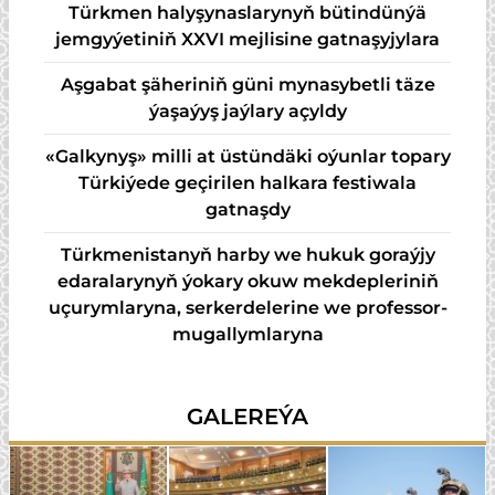
Türkmen halyşynaslarynyň bütindünýä
jemgyýetiniň XXVI mejlisine gatnaşyjylara
Aşgabat şäheriniň güni mynasybetli täze
ýaşaýyş jaýlary açyldy
«Galkynyş» milli at üstündäki oýunlar topary
Türkiýede geçirilen halkara festiwala
gatnaşdy
Türkmenistanyň harby we hukuk goraýjy
edaralarynyň ýokary okuw mekdepleriniň
uçurymlaryna, serkerdelerine we professor-
mugallymlaryna
GALEREÝA