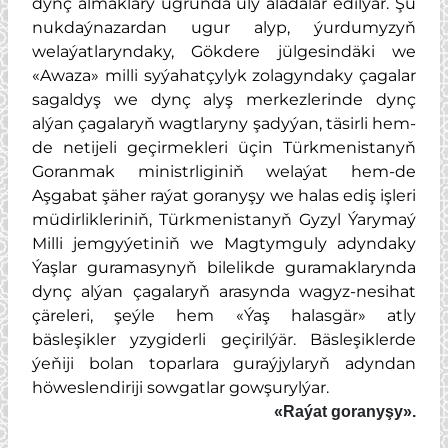
dynç almaklary ugrunda uly aladalar edilýär. Şu
nukdaýnazardan ugur alyp, ýurdumyzyň
welaýatlaryndaky, Gökdere jülgesindäki we
«Awaza» milli syýahatçylyk zolagyndaky çagalar
sagaldyş we dynç alyş merkezlerinde dynç
alýan çagalaryň wagtlaryny şadyýan, täsirli hem-
de netijeli geçirmekleri üçin Türkmenistanyň
Goranmak ministrliginiň welaýat hem-de
Aşgabat şäher raýat goranyşy we halas ediş işleri
müdirlikleriniň, Türkmenistanyň Gyzyl Ýarymaý
Milli jemgyýetiniň we Magtymguly adyndaky
Ýaşlar guramasynyň bilelikde guramaklarynda
dynç alýan çagalaryň arasynda wagyz-nesihat
çäreleri, şeýle hem
«Ýaş halasgär»
atly
bäsleşikler yzygiderli geçirilýär. Bäsleşiklerde
ýeňiji bolan toparlara guraýjylaryň adyndan
höweslendiriji sowgatlar gowşurylýar.
«Raýat goranyşy».