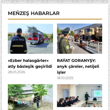
MEŇZEŞ HABARLAR
«Ezber halasgärler»
RAÝAT GORANYŞY:
atly bäsleşik geçirildi
anyk çäreler, netijeli
28.01.2026
işler
18.10.2025