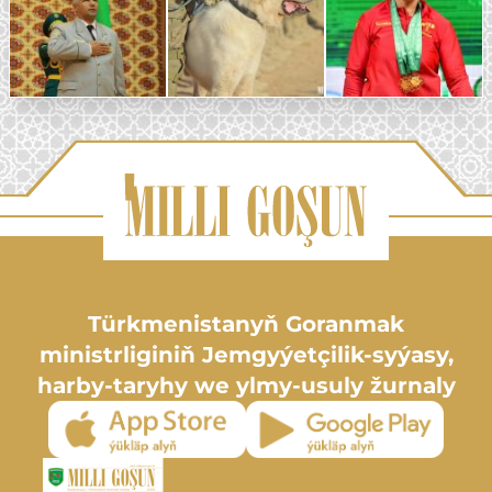
Türkmenistanyň Goranmak
ministrliginiň Jemgyýetçilik-syýasy,
harby-taryhy we ylmy-usuly žurnaly