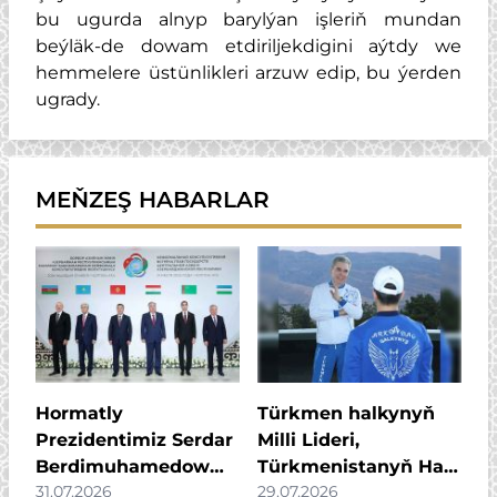
bu ugurda alnyp barylýan işleriň mundan
beýläk-de dowam etdiriljekdigini aýtdy we
hemmelere üstünlikleri arzuw edip, bu ýerden
ugrady.
MEŇZEŞ HABARLAR
Hormatly
Türkmen halkynyň
Prezidentimiz Serdar
Milli Lideri,
Berdimuhamedow
Türkmenistanyň Halk
31.07.2026
29.07.2026
Merkezi Aziýa
Maslahatynyň