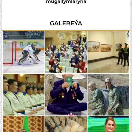
mugallymlaryna
GALEREÝA