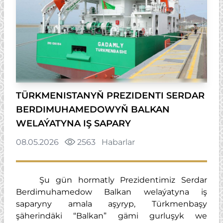
TÜRKMENISTANYŇ PREZIDENTI SERDAR
BERDIMUHAMEDOWYŇ BALKAN
WELAÝATYNA IŞ SAPARY
08.05.2026
2563
Habarlar
Şu gün hormatly Prezidentimiz Serdar
Berdimuhamedow Balkan welaýatyna iş
saparyny amala aşyryp, Türkmenbaşy
şäherindäki “Balkan” gämi gurluşyk we