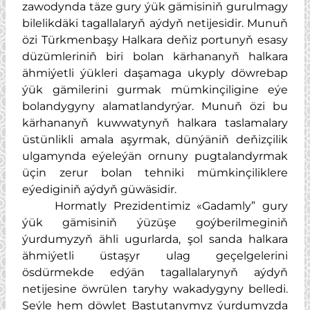
zawodynda täze gury ýük gämisiniň gurulmagy
bilelikdäki tagallalaryň aýdyň netijesidir. Munuň
özi Türkmenbaşy Halkara deňiz portunyň esasy
düzümleriniň biri bolan kärhananyň halkara
ähmiýetli ýükleri daşamaga ukyply döwrebap
ýük gämilerini gurmak mümkinçiligine eýe
bolandygyny alamatlandyrýar. Munuň özi bu
kärhananyň kuwwatynyň halkara taslamalary
üstünlikli amala aşyrmak, dünýäniň deňizçilik
ulgamynda eýeleýän ornuny pugtalandyrmak
üçin zerur bolan tehniki mümkinçiliklere
eýediginiň aýdyň güwäsidir.
Hormatly Prezidentimiz «Gadamly” gury
ýük gämisiniň ýüzüşe goýberilmeginiň
ýurdumyzyň ähli ugurlarda, şol sanda halkara
ähmiýetli üstaşyr ulag geçelgelerini
ösdürmekde edýän tagallalarynyň aýdyň
netijesine öwrülen taryhy wakadygyny belledi.
Şeýle hem döwlet Baştutanymyz ýurdumyzda