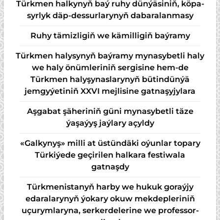
Türk­men hal­ky­nyň baý ru­hy dün­ýä­si­niň, kö­pa­
syr­lyk däp-des­sur­la­ry­nyň da­ba­ra­lan­ma­sy
Ruhy tämizligiň we kämilligiň baýramy
Türkmen halysynyň baýramy mynasybetli haly
we haly önümleriniň sergisine hem-de
Türkmen halyşynaslarynyň bütindünýä
jemgyýetiniň XXVI mejlisine gatnaşyjylara
Aşgabat şäheriniň güni mynasybetli täze
ýaşaýyş jaýlary açyldy
«Galkynyş» milli at üstündäki oýunlar topary
Türkiýede geçirilen halkara festiwala
gatnaşdy
Türkmenistanyň harby we hukuk goraýjy
edaralarynyň ýokary okuw mekdepleriniň
uçurymlaryna, serkerdelerine we professor-