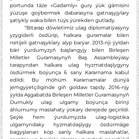
portunda täze «Gadamly» gury ýük gämisini
ýüzüşe goýbermek dabarasyna gatnaşyjylary
şatlykly waka bilen tüýs ýürekden gutlady.
“Bitarap döwletimiz ulag diplomatiýasyny
yzygiderli ösdürip, halkara guramalar bilen
netijeli gatnaşyklary alyp barýar. 2013-nji ýyldan
bäri ýurdumyzyň başlangyjy bilen Birleşen
Milletler Guramasynyň Baş Assambleýasy
tarapyndan halkara ulag hyzmatdaşlygyny
ösdürmek boýunça 6 sany Kararnama kabul
edildi. Bu möhüm Kararnamalar dünýä
jemgyýetçiliginde giň goldaw tapdy. 2016-njy
ýylda Aşgabatda Birleşen Milletler Guramasynyň
Durnukly ulag ulgamy boýunça birinji
ählumumy maslahaty ýokary derejede geçirildi.
Şeýle hem ýurdumyzda ulag-logistika
ulgamyndaky hyzmatdaşlygy ösdürmäge
bagyşlanan köp sanly halkara maslahatlar,