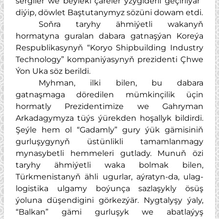
sergiler we beýleki çäreler yzygiderli geçirilýär”
diýip, döwlet Baştutanymyz sözüni dowam etdi.
Soňra taryhy ähmiýetli wakanyň
hormatyna guralan dabara gatnaşýan Koreýa
Respublikasynyň “Koryo Shipbuilding Industry
Technology” kompaniýasynyň prezidenti Çhwe
Ýon Uka söz berildi.
Myhman, ilki bilen, bu dabara
gatnaşmaga döredilen mümkinçilik üçin
hormatly Prezidentimize we Gahryman
Arkadagymyza tüýs ýürekden hoşallyk bildirdi.
Şeýle hem ol “Gadamly” gury ýük gämisiniň
gurluşygynyň üstünlikli tamamlanmagy
mynasybetli hemmeleri gutlady. Munuň özi
taryhy ähmiýetli waka bolmak bilen,
Türkmenistanyň ähli ugurlar, aýratyn-da, ulag-
logistika ulgamy boýunça sazlaşykly ösüş
ýoluna düşendigini görkezýär. Nygtalyşy ýaly,
“Balkan” gämi gurluşyk we abatlaýyş