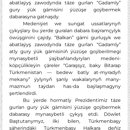
abatlaýyş zawodynda täze gurlan “Gadamly”
gury ýük gämisini ýüzüşe goýbermek
dabarasyna gatnaşdy.
Medeniýet we sungat ussatlarynyň
çykyşlary bu ýerde guralan dabara baýramçylyk
öwüşginini çaýdy. “Balkan” gämi gurluşyk we
abatlaýyş zawodynda täze gurlan “Gadamly”
atly gury ýük gämisiniň ýüzüşe goýberilmegi
mynasybetli ýaýbaňlandyrylan medeni-
köpçülikleýin çäreler “Garaşsyz, baky Bitarap
Türkmenistan — bedew batly at-myradyň
mekany” ýylynyň şanly wakalarynyň many-
mazmun taýdan has-da baýlaşmagyny
şertlendirdi.
Bu ýerde hormatly Prezidentimiz täze
gurlan gury ýük gämisini ýüzüşe goýbermek
dabarasy mynasybetli çykyş etdi. Döwlet
Baştutanymyz, ilki bilen, Türkmenbaşy
şäherindäki Türkmenbaşy Halkara deňiz