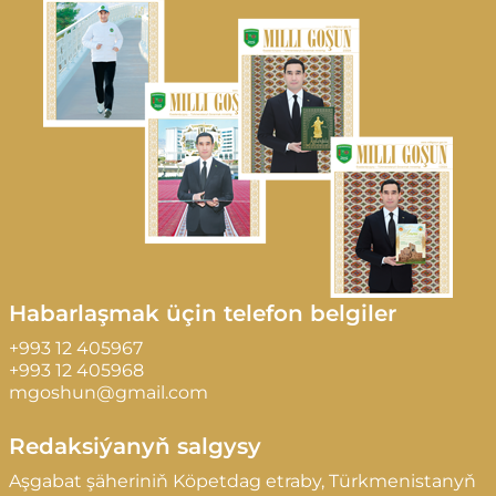
Habarlaşmak üçin telefon belgiler
+993 12 405967
+993 12 405968
mgoshun@gmail.com
Redaksiýanyň salgysy
Aşgabat şäheriniň Köpetdag etraby, Türkmenistanyň