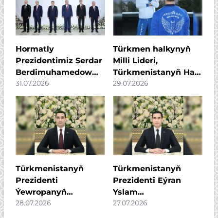
Hormatly
Türkmen halkynyň
Prezidentimiz Serdar
Milli Lideri,
Berdimuhamedow
Türkmenistanyň Halk
31.07.2026
29.07.2026
Merkezi Aziýa
Maslahatynyň
ýurtlarynyň we
Başlygy Gahryman
Azerbaýjan
Arkadagymyz
Respublikasynyň
«Galkynyş» milli at
döwlet
üstündäki oýunlar
Baştutanlarynyň
toparynyň agzalary
resmi däl
bilen duşuşdy
konsultatiw
Türkmenistanyň
Türkmenistanyň
duşuşygyna
Prezidenti
Prezidenti Eýran
gatnaşdy
Ýewropanyň
Yslam
28.07.2026
27.07.2026
täzeleniş we ösüş
Respublikasynyň ýol
bankynyň
we şähergurluşyk