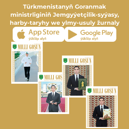
Türkmenistanyň Goranmak
ministrliginiň Jemgyýetçilik-syýasy,
harby-taryhy we ylmy-usuly žurnaly