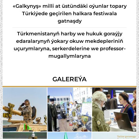
«Galkynyş» milli at üstündäki oýunlar topary
Türkiýede geçirilen halkara festiwala
gatnaşdy
Türkmenistanyň harby we hukuk goraýjy
edaralarynyň ýokary okuw mekdepleriniň
uçurymlaryna, serkerdelerine we professor-
mugallymlaryna
GALEREÝA