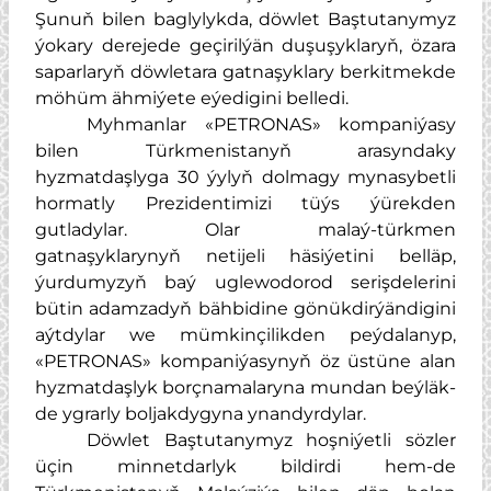
Şunuň bilen baglylykda, döwlet Baştutanymyz
ýokary derejede geçirilýän duşuşyklaryň, özara
saparlaryň döwletara gatnaşyklary berkitmekde
möhüm ähmiýete eýedigini belledi.
Myhmanlar «PETRONAS» kompaniýasy
bilen Türkmenistanyň arasyndaky
hyzmatdaşlyga 30 ýylyň dolmagy mynasybetli
hormatly Prezidentimizi tüýs ýürekden
gutladylar. Olar malaý-türkmen
gatnaşyklarynyň netijeli häsiýetini belläp,
ýurdumyzyň baý uglewodorod serişdelerini
bütin adamzadyň bähbidine gönükdirýändigini
aýtdylar we mümkinçilikden peýdalanyp,
«PETRONAS» kompaniýasynyň öz üstüne alan
hyzmatdaşlyk borçnamalaryna mundan beýläk-
de ygrarly boljakdygyna ynandyrdylar.
Döwlet Baştutanymyz hoşniýetli sözler
üçin minnetdarlyk bildirdi hem-de