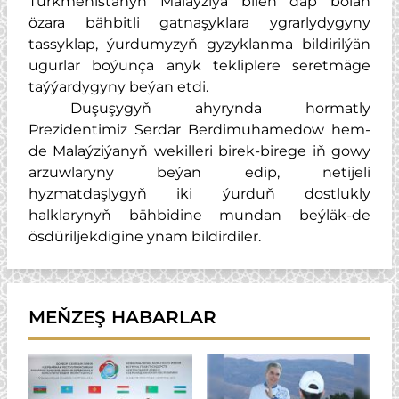
Türkmenistanyň Malaýziýa bilen däp bolan
özara bähbitli gatnaşyklara ygrarlydygyny
tassyklap, ýurdumyzyň gyzyklanma bildirilýän
ugurlar boýunça anyk tekliplere seretmäge
taýýardygyny beýan etdi.
Duşuşygyň ahyrynda hormatly
Prezidentimiz Serdar Berdimuhamedow hem-
de Malaýziýanyň wekilleri birek-birege iň gowy
arzuwlaryny beýan edip, netijeli
hyzmatdaşlygyň iki ýurduň dostlukly
halklarynyň bähbidine mundan beýläk-de
ösdüriljekdigine ynam bildirdiler.
MEŇZEŞ HABARLAR