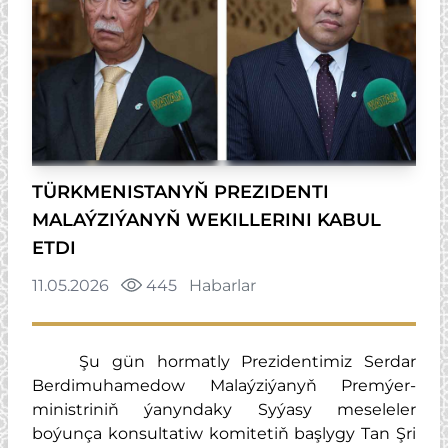
TÜRKMENISTANYŇ PREZIDENTI
MALAÝZIÝANYŇ WEKILLERINI KABUL
ETDI
11.05.2026
445
Habarlar
Şu gün hormatly Prezidentimiz Serdar
Berdimuhamedow Malaýziýanyň Premýer-
ministriniň ýanyndaky Syýasy meseleler
boýunça konsultatiw komitetiň başlygy Tan Şri