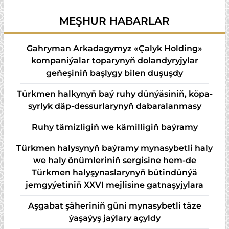
ýolbaşçysyny kabul
ministrini kabul etdi
MEŞHUR HABARLAR
etdi
Gahryman Arkadagymyz «Çalyk Holding»
kompaniýalar toparynyň dolandyryjylar
geňeşiniň başlygy bilen duşuşdy
Türk­men hal­ky­nyň baý ru­hy dün­ýä­si­niň, kö­pa­
syr­lyk däp-des­sur­la­ry­nyň da­ba­ra­lan­ma­sy
Ruhy tämizligiň we kämilligiň baýramy
Türkmen halysynyň baýramy mynasybetli haly
we haly önümleriniň sergisine hem-de
Türkmen halyşynaslarynyň bütindünýä
jemgyýetiniň XXVI mejlisine gatnaşyjylara
Aşgabat şäheriniň güni mynasybetli täze
ýaşaýyş jaýlary açyldy