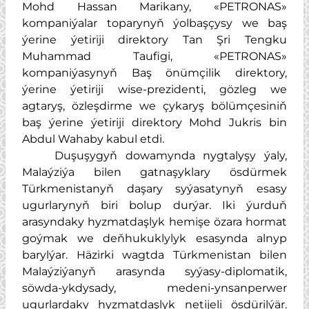
Mohd Hassan Marikany, «PETRONAS»
kompaniýalar toparynyň ýolbaşçysy we baş
ýerine ýetiriji direktory Tan Şri Tengku
Muhammad Taufigi, «PETRONAS»
kompaniýasynyň Baş önümçilik direktory,
ýerine ýetiriji wise-prezidenti, gözleg we
agtaryş, özleşdirme we çykaryş bölümçesiniň
baş ýerine ýetiriji direktory Mohd Jukris bin
Abdul Wahaby kabul etdi.
Duşuşygyň dowamynda nygtalyşy ýaly,
Malaýziýa bilen gatnaşyklary ösdürmek
Türkmenistanyň daşary syýasatynyň esasy
ugurlarynyň biri bolup durýar. Iki ýurduň
arasyndaky hyzmatdaşlyk hemişe özara hormat
goýmak we deňhukuklylyk esasynda alnyp
barylýar. Häzirki wagtda Türkmenistan bilen
Malaýziýanyň arasynda syýasy-diplomatik,
söwda-ykdysady, medeni-ynsanperwer
ugurlardaky hyzmatdaşlyk netijeli ösdürilýär.