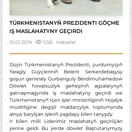
TÜRKMENISTANYŇ PREZIDENTI GÖÇME
IŞ MASLAHATYNY GEÇIRDI
10.01.2019
1256
Habarlar
Düýn Türkmenistanyň Prezidenti, ýurdumyzyň
Ýaragly Güýçleriniň Belent Serkerdebaşysy
goşun generaly Gurbanguly Berdimuhamedow
Döwlet howpsuzlyk geňeşiniň agzalarynyň
gatnaşmagynda iş maslahatyny geçirdi we
Türkmenistanyň Içeri işler ministrliginiň Hojalyk
müdirligine degişli maldarçylyk toplumynda
alnyp barylýan işleriň ýagdaýy bilen tanyşdy.
Ir bilen milli Liderimiz maslahatyň geçirilýän
ýerine geldi. Bu ýerde döwlet Baştutanymyzy