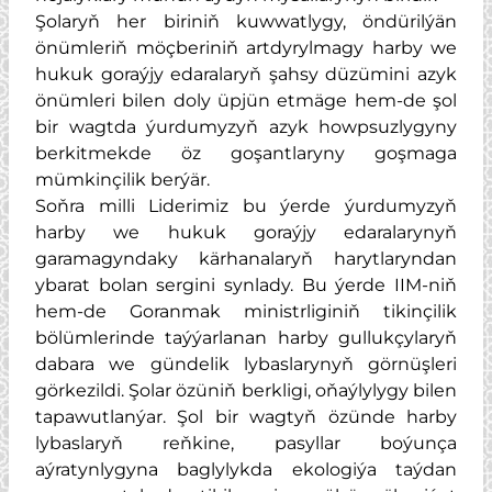
Şolaryň her biriniň kuwwatlygy, öndürilýän
önümleriň möçberiniň artdyrylmagy harby we
hukuk goraýjy edaralaryň şahsy düzümini azyk
önümleri bilen doly üpjün etmäge hem-de şol
bir wagtda ýurdumyzyň azyk howpsuzlygyny
berkitmekde öz goşantlaryny goşmaga
mümkinçilik berýär.
Soňra milli Liderimiz bu ýerde ýurdumyzyň
harby we hukuk goraýjy edaralarynyň
garamagyndaky kärhanalaryň harytlaryndan
ybarat bolan sergini synlady. Bu ýerde IIM-niň
hem-de Goranmak ministrliginiň tikinçilik
bölümlerinde taýýarlanan harby gullukçylaryň
dabara we gündelik lybaslarynyň görnüşleri
görkezildi. Şolar özüniň berkligi, oňaýlylygy bilen
tapawutlanýar. Şol bir wagtyň özünde harby
lybaslaryň reňkine, pasyllar boýunça
aýratynlygyna baglylykda ekologiýa taýdan