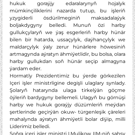
hukuk goraýjy edaralarynyň hojalyk
mümkinçiliklerini nazarda tutup, bu işleriň
yzygiderli ösdürilmeginiň maksadalaýyk
boljakdygyny belledi. Munuň özi harby
gullukçylaryň we ýaş esgerleriň harby hünär
bilen bir hatarda, ussaçylyk, daýhançylyk we
maldarçylyk ýaly zerur hünärlere höwesiniň
artmagynda aýratyn ähmiýetlidir, bu bolsa, olara
harby gullukdan soň hünär seçip almagyna
ýardam eder.
Hormatly Prezidentimiz bu ýerde görkezilen
Içeri işler ministrligine degişli ulaglary synlady.
Şolaryň hatarynda ulaga tirkelýän göçme
öýleriň bardygyny bellemeli. Ulagyň bu görnüşi
harby we hukuk goraýjy düzümleriň meýdan
şertlerinde geçirýän okuw- türgenleşik çäreleri
mahalynda aýratyn ähmiýetli bolar diýip, milli
Liderimiz belledi.
Soňra içeri işler ministri I.Mulikow IIM-niň şahsy