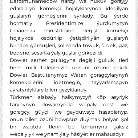
Berdimuhamedow harby we hukuk goraýjy
edaralaryň kömekçi hojalyklarynda idedilýän
guşlaryň görnüşlerini synlady. Bu ýerde
hormatly Prezidentimize ýurdumyzyň
Goranmak ministrligine degişli kömekçi
hojalykda ösdürilip ýetişdirilýän guşlaryň
birnäçe görnüşleri, şol sanda towuk, ördek, gaz,
bedene, sesarka ýaly guşlar görkezildi.
Döwlet serhet gullugyna degişli gulluk itleri
hem milli Liderimiziň ünsüni özüne çekdi.
Döwlet Baştutanymyz Watan goragçylarynyň
kömekçilerini idetmegiň, taýýarlamagyň
aýratynlyklary bilen gyzyklandy.
Türkmen alabaýy halkymyzyň köp asyrlyk
taryhynyň dowamynda wepaly dost we
goragçy, güýçli we gaýduwsyz hasaplanyp,
onuň bilen özüňi howpsuz duýmak bolýar. Şol
bir wagtda itleriň bu tohumyna çäksiz
wepalylyk we ynam ýaly häsiýetler mahsusdyr.