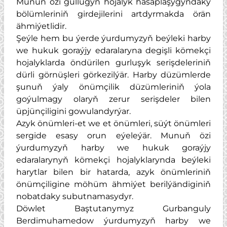
Munuň özi gullugyň hojalyk hasaplaşygyndaky
bölümleriniň girdejilerini artdyrmakda örän
ähmiýetlidir.
Şeýle hem bu ýerde ýurdumyzyň beýleki harby
we hukuk goraýjy edaralaryna degişli kömekçi
hojalyklarda öndürilen gurluşyk serişdeleriniň
dürli görnüşleri görkezilýär. Harby düzümlerde
şunuň ýaly önümçilik düzümleriniň ýola
goýulmagy olaryň zerur serişdeler bilen
üpjünçiligini gowulandyrýar.
Azyk önümleri-et we et önümleri, süýt önümleri
sergide esasy orun eýeleýär. Munuň özi
ýurdumyzyň harby we hukuk goraýjy
edaralarynyň kömekçi hojalyklarynda beýleki
harytlar bilen bir hatarda, azyk önümleriniň
önümçiligine möhüm ähmiýet berilýändiginiň
nobatdaky subutnamasydyr.
Döwlet Baştutanymyz Gurbanguly
Berdimuhamedow ýurdumyzyň harby we