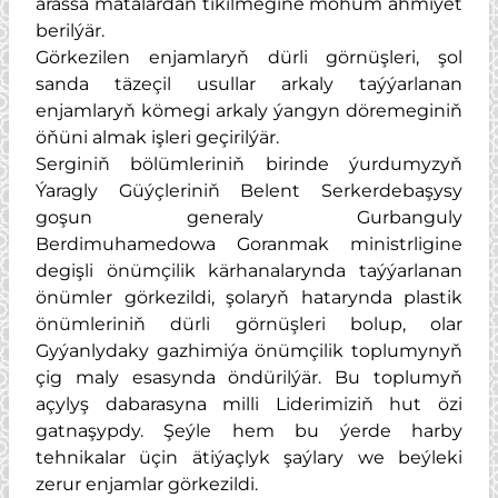
arassa matalardan tikilmegine möhüm ähmiýet
berilýär.
Görkezilen enjamlaryň dürli görnüşleri, şol
sanda täzeçil usullar arkaly taýýarlanan
enjamlaryň kömegi arkaly ýangyn döremeginiň
öňüni almak işleri geçirilýär.
Serginiň bölümleriniň birinde ýurdumyzyň
Ýaragly Güýçleriniň Belent Serkerdebaşysy
goşun generaly Gurbanguly
Berdimuhamedowa Goranmak ministrligine
degişli önümçilik kärhanalarynda taýýarlanan
önümler görkezildi, şolaryň hatarynda plastik
önümleriniň dürli görnüşleri bolup, olar
Gyýanlydaky gazhimiýa önümçilik toplumynyň
çig maly esasynda öndürilýär. Bu toplumyň
açylyş dabarasyna milli Liderimiziň hut özi
gatnaşypdy. Şeýle hem bu ýerde harby
tehnikalar üçin ätiýaçlyk şaýlary we beýleki
zerur enjamlar görkezildi.