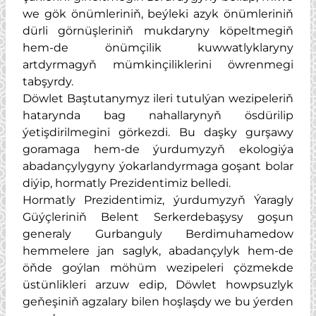
we gök önümleriniň, beýleki azyk önümleriniň
dürli görnüşleriniň mukdaryny köpeltmegiň
hem-de önümçilik kuwwatlyklaryny
artdyrmagyň mümkinçiliklerini öwrenmegi
tabşyrdy.
Döwlet Baştutanymyz ileri tutulýan wezipeleriň
hatarynda bag nahallarynyň ösdürilip
ýetişdirilmegini görkezdi. Bu daşky gurşawy
goramaga hem-de ýurdumyzyň ekologiýa
abadançylygyny ýokarlandyrmaga goşant bolar
diýip, hormatly Prezidentimiz belledi.
Hormatly Prezidentimiz, ýurdumyzyň Ýaragly
Güýçleriniň Belent Serkerdebaşysy goşun
generaly Gurbanguly Berdimuhamedow
hemmelere jan saglyk, abadançylyk hem-de
öňde goýlan möhüm wezipeleri çözmekde
üstünlikleri arzuw edip, Döwlet howpsuzlyk
geňeşiniň agzalary bilen hoşlaşdy we bu ýerden