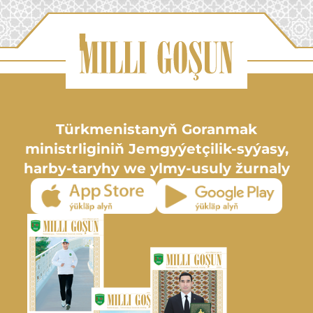
Türkmenistanyň Goranmak
ministrliginiň Jemgyýetçilik-syýasy,
harby-taryhy we ylmy-usuly žurnaly