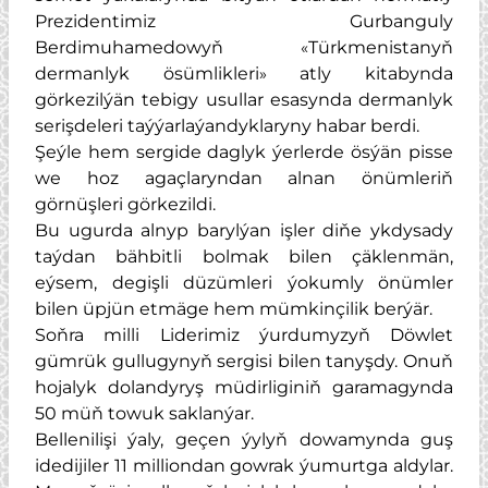
Prezidentimiz Gurbanguly
Berdimuhamedowyň
Türkmenistanyň
«
dermanlyk ösümlikleri
atly kitabynda
»
görkezilýän tebigy usullar esasynda dermanlyk
serişdeleri taýýarlaýandyklaryny habar berdi.
Şeýle hem sergide daglyk ýerlerde ösýän pisse
we hoz agaçlaryndan alnan önümleriň
görnüşleri görkezildi.
Bu ugurda alnyp barylýan işler diňe ykdysady
taýdan bähbitli bolmak bilen çäklenmän,
eýsem, degişli düzümleri ýokumly önümler
bilen üpjün etmäge hem mümkinçilik berýär.
Soňra milli Liderimiz ýurdumyzyň Döwlet
gümrük gullugynyň sergisi bilen tanyşdy. Onuň
hojalyk dolandyryş müdirliginiň garamagynda
50 müň towuk saklanýar.
Bellenilişi ýaly, geçen ýylyň dowamynda guş
idedijiler 11 milliondan gowrak ýumurtga aldylar.