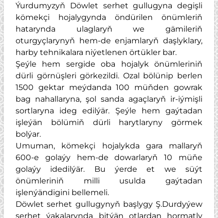
Ýurdumyzyň Döwlet serhet gullugyna degişli
kömekçi hojalygynda öndürilen önümleriň
hatarynda ulaglaryň we gämileriň
oturgyçlarynyň hem-de enjamlaryň daşlyklary,
harby tehnikalara niýetlenen örtükler bar.
Şeýle hem sergide oba hojalyk önümleriniň
dürli görnüşleri görkezildi. Ozal bölünip berlen
1500 gektar meýdanda 100 müňden gowrak
bag nahallaryna, şol sanda agaçlaryň ir-iýmişli
sortlaryna ideg edilýär. Şeýle hem gaýtadan
işleýän bölümiň dürli harytlaryny görmek
bolýar.
Umuman, kömekçi hojalykda gara mallaryň
600-e golaýy hem-de dowarlaryň 10 müňe
golaýy idedilýär. Bu ýerde et we süýt
önümleriniň milli usulda gaýtadan
işlenýändigini bellemeli.
Döwlet serhet gullugynyň başlygy Ş.Durdyýew
serhet ýakalarynda bitýän otlardan hormatly