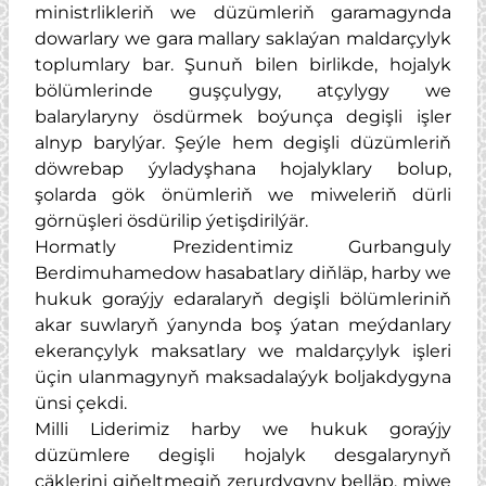
ministrlikleriň we düzümleriň garamagynda
dowarlary we gara mallary saklaýan maldarçylyk
toplumlary bar. Şunuň bilen birlikde, hojalyk
bölümlerinde guşçulygy, atçylygy we
balarylaryny ösdürmek boýunça degişli işler
alnyp barylýar. Şeýle hem degişli düzümleriň
döwrebap ýyladyşhana hojalyklary bolup,
şolarda gök önümleriň we miweleriň dürli
görnüşleri ösdürilip ýetişdirilýär.
Hormatly Prezidentimiz Gurbanguly
Berdimuhamedow hasabatlary diňläp, harby we
hukuk goraýjy edaralaryň degişli bölümleriniň
akar suwlaryň ýanynda boş ýatan meýdanlary
ekerançylyk maksatlary we maldarçylyk işleri
üçin ulanmagynyň maksadalaýyk boljakdygyna
ünsi çekdi.
Milli Liderimiz harby we hukuk goraýjy
düzümlere degişli hojalyk desgalarynyň
çäklerini giňeltmegiň zerurdygyny belläp, miwe