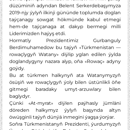
düzüminiň adyndan Belent Serkerdebaşymyza
2019-njy ýylyň ilkinji gününde toplumda doglan
taýçanagy sowgat hökmünde kabul etmegi
hem-de taýçanaga at dakyp bermegi milli
Liderimizden haýyş etdi.
Hormatly Prezidentimiz Gurbanguly
Berdimuhamedow bu taýyň
Türkmenistan —
«
rowaçlygyň Watany
diýlip yglan edilen ýylda
»
doglandygyny nazara alyp, oňa
Rowaç
adyny
«
»
goýdy.
Bu at türkmen halkynyň ata Watanymyzyň
ösüşiň we rowaçlygyň ýoly bilen üstünlikli öňe
gitmegi baradaky umyt-arzuwlary bilen
baglydyr.
Çünki
At-myrat
diýlen paýhasly jümläni
«
»
döreden halkymyz ýylyň başynda altyn
öwüşginli taýyň dünýä inmegini ýagşa ýorýar.
Soňra Türkmenistanyň Prezidenti, ýurdumyzyň