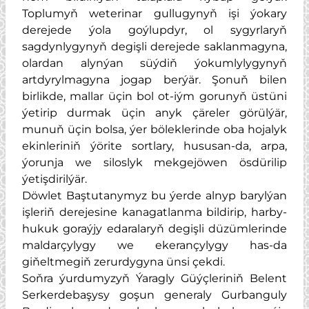
Toplumyň weterinar gullugynyň işi ýokary
derejede ýola goýlupdyr, ol sygyrlaryň
sagdynlygynyň degişli derejede saklanmagyna,
olardan alynýan süýdiň ýokumlylygynyň
artdyrylmagyna jogap berýär. Şonuň bilen
birlikde, mallar üçin bol ot-iým gorunyň üstüni
ýetirip durmak üçin anyk çäreler görülýär,
munuň üçin bolsa, ýer böleklerinde oba hojalyk
ekinleriniň ýörite sortlary, hususan-da, arpa,
ýorunja we siloslyk mekgejöwen ösdürilip
ýetişdirilýär.
Döwlet Baştutanymyz bu ýerde alnyp barylýan
işleriň derejesine kanagatlanma bildirip, harby-
hukuk goraýjy edaralaryň degişli düzümlerinde
maldarçylygy we ekerançylygy has-da
giňeltmegiň zerurdygyna ünsi çekdi.
Soňra ýurdumyzyň Ýaragly Güýçleriniň Belent
Serkerdebaşysy goşun generaly Gurbanguly