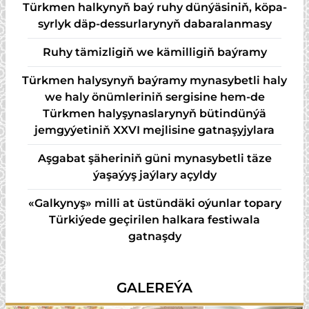
Türk­men hal­ky­nyň baý ru­hy dün­ýä­si­niň, kö­pa­
syr­lyk däp-des­sur­la­ry­nyň da­ba­ra­lan­ma­sy
Ruhy tämizligiň we kämilligiň baýramy
Türkmen halysynyň baýramy mynasybetli haly
we haly önümleriniň sergisine hem-de
Türkmen halyşynaslarynyň bütindünýä
jemgyýetiniň XXVI mejlisine gatnaşyjylara
Aşgabat şäheriniň güni mynasybetli täze
ýaşaýyş jaýlary açyldy
«Galkynyş» milli at üstündäki oýunlar topary
Türkiýede geçirilen halkara festiwala
gatnaşdy
GALEREÝA