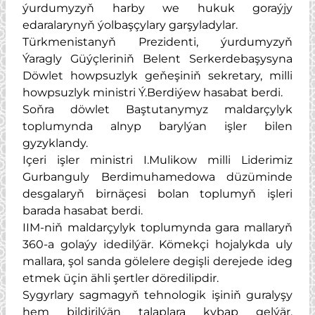
ýurdumyzyň harby we hukuk goraýjy
edaralarynyň ýolbaşçylary garşyladylar.
Türkmenistanyň Prezidenti, ýurdumyzyň
Ýaragly Güýçleriniň Belent Serkerdebaşysyna
Döwlet howpsuzlyk geňeşiniň sekretary, milli
howpsuzlyk ministri Ý.Berdiýew hasabat berdi.
Soňra döwlet Baştutanymyz maldarçylyk
toplumynda alnyp barylýan işler bilen
gyzyklandy.
Içeri işler ministri I.Mulikow milli Liderimiz
Gurbanguly Berdimuhamedowa düzüminde
desgalaryň birnäçesi bolan toplumyň işleri
barada hasabat berdi.
IIM-niň maldarçylyk toplumynda gara mallaryň
360-a golaýy idedilýär. Kömekçi hojalykda uly
mallara, şol sanda gölelere degişli derejede ideg
etmek üçin ähli şertler döredilipdir.
Sygyrlary sagmagyň tehnologik işiniň guralyşy
hem bildirilýän talaplara kybap gelýär.