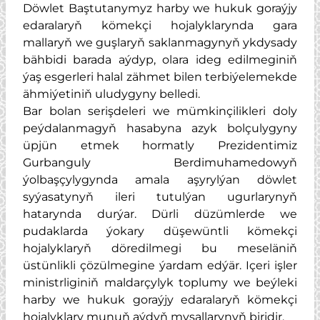
Döwlet Baştutanymyz harby we hukuk goraýjy
edaralaryň kömekçi hojalyklarynda gara
mallaryň we guşlaryň saklanmagynyň ykdysady
bähbidi barada aýdyp, olara ideg edilmeginiň
ýaş esgerleri halal zähmet bilen terbiýelemekde
ähmiýetiniň uludygyny belledi.
Bar bolan serişdeleri we mümkinçilikleri doly
peýdalanmagyň hasabyna azyk bolçulygyny
üpjün etmek hormatly Prezidentimiz
Gurbanguly Berdimuhamedowyň
ýolbaşçylygynda amala aşyrylýan döwlet
syýasatynyň ileri tutulýan ugurlarynyň
hatarynda durýar. Dürli düzümlerde we
pudaklarda ýokary düşewüntli kömekçi
hojalyklaryň döredilmegi bu meseläniň
üstünlikli çözülmegine ýardam edýär. Içeri işler
ministrliginiň maldarçylyk toplumy we beýleki
harby we hukuk goraýjy edaralaryň kömekçi
hojalyklary munuň aýdyň mysallarynyň biridir.