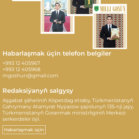
Habarlaşmak üçin telefon belgiler
+993 12 405967
+993 12 405968
mgoshun@gmail.com
Redaksiýanyň salgysy
Aşgabat şäheriniň Köpetdag etraby, Türkmenistanyň
Gahrymany Atamyrat Nyýazow şaýolunyň 135-nji jaýy,
Türkmenistanyň Goranmak ministrliginiň Merkezi
serkerdeler öýi.
Habarlaşmak üçin