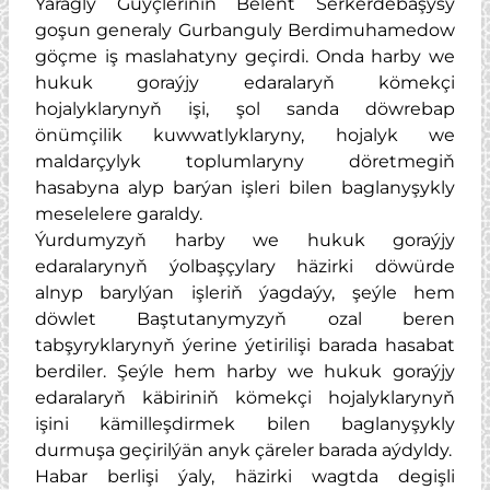
Ýaragly Güýçleriniň Belent Serkerdebaşysy
goşun generaly Gurbanguly Berdimuhamedow
göçme iş maslahatyny geçirdi. Onda harby we
hukuk goraýjy edaralaryň kömekçi
hojalyklarynyň işi, şol sanda döwrebap
önümçilik kuwwatlyklaryny, hojalyk we
maldarçylyk toplumlaryny döretmegiň
hasabyna alyp barýan işleri bilen baglanyşykly
meselelere garaldy.
Ýurdumyzyň harby we hukuk goraýjy
edaralarynyň ýolbaşçylary häzirki döwürde
alnyp barylýan işleriň ýagdaýy, şeýle hem
döwlet Baştutanymyzyň ozal beren
tabşyryklarynyň ýerine ýetirilişi barada hasabat
berdiler. Şeýle hem harby we hukuk goraýjy
edaralaryň käbiriniň kömekçi hojalyklarynyň
işini kämilleşdirmek bilen baglanyşykly
durmuşa geçirilýän anyk çäreler barada aýdyldy.
Habar berlişi ýaly, häzirki wagtda degişli