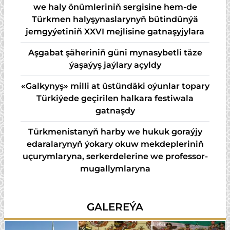
we haly önümleriniň sergisine hem-de
Türkmen halyşynaslarynyň bütindünýä
jemgyýetiniň XXVI mejlisine gatnaşyjylara
Aşgabat şäheriniň güni mynasybetli täze
ýaşaýyş jaýlary açyldy
«Galkynyş» milli at üstündäki oýunlar topary
Türkiýede geçirilen halkara festiwala
gatnaşdy
Türkmenistanyň harby we hukuk goraýjy
edaralarynyň ýokary okuw mekdepleriniň
uçurymlaryna, serkerdelerine we professor-
mugallymlaryna
GALEREÝA