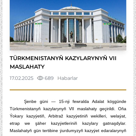
TÜRKMENISTANYŇ KAZYLARYNYŇ VII
MASLAHATY
17.02.2025
689
Habarlar
Şenbe güni — 15-nji fewralda Adalat köşgünde
Türkmenistanyň kazylarynyň VII maslahaty geçirildi. Oňa
Ýokary kazyýetiň, Arbitraž kazyýetiniň wekilleri, welaýat,
etrap we şäher kazyýetleriniň kazylary gatnaşdylar.
Maslahatyň gün tertibine ýurdumyzyň kazyýet edaralarynyň