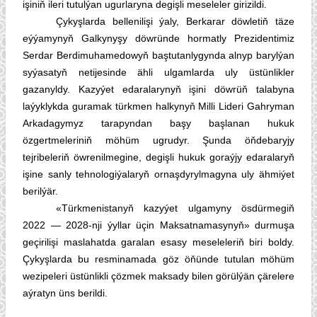
işiniň ileri tutulýan ugurlaryna degişli meseleler girizildi.
Çykyşlarda bellenilişi ýaly, Berkarar döwletiň täze
eýýamynyň Galkynyşy döwründe hormatly Prezidentimiz
Serdar Berdimuhamedowyň baştutanlygynda alnyp barylýan
syýasatyň netijesinde ähli ulgamlarda uly üstünlikler
gazanyldy. Kazyýet edaralarynyň işini döwrüň talabyna
laýyklykda guramak türkmen halkynyň Milli Lideri Gahryman
Arkadagymyz tarapyndan başy başlanan hukuk
özgertmeleriniň möhüm ugrudyr. Şunda öňdebaryjy
tejribeleriň öwrenilmegine, degişli hukuk goraýjy edaralaryň
işine sanly tehnologiýalaryň ornaşdyrylmagyna uly ähmiýet
berilýär.
«Türkmenistanyň kazyýet ulgamyny ösdürmegiň
2022 — 2028-nji ýyllar üçin Maksatnamasynyň» durmuşa
geçirilişi maslahatda garalan esasy meseleleriň biri boldy.
Çykyşlarda bu resminamada göz öňünde tutulan möhüm
wezipeleri üstünlikli çözmek maksady bilen görülýän çärelere
aýratyn üns berildi.