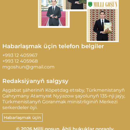
Habarlaşmak üçin telefon belgiler
+993 12 405967
+993 12 405968
mgoshun@gmail.com
Redaksiýanyň salgysy
Aşgabat şäheriniň Köpetdag etraby, Türkmenistanyň
Gahrymany Atamyrat Nyýazow şaýolunyň 135-nji jaýy,
Türkmenistanyň Goranmak ministrliginiň Merkezi
serkerdeler öýi.
Habarlaşmak üçin
© 2026 Milli goşun. Ähli hukuklar goragly.