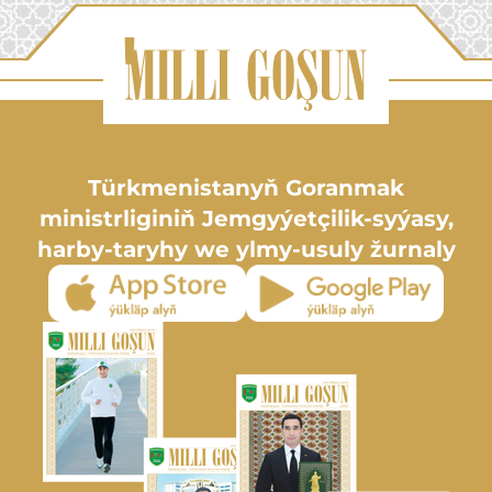
Türkmenistanyň Goranmak
ministrliginiň Jemgyýetçilik-syýasy,
harby-taryhy we ylmy-usuly žurnaly