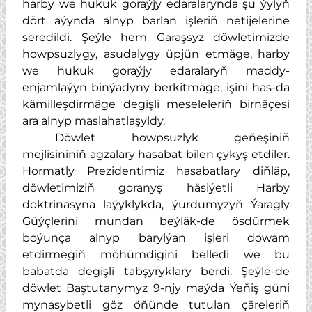
harby we hukuk goraýjy edaralarynda şu ýylyň
dört aýynda alnyp barlan işleriň netijelerine
seredildi. Şeýle hem Garaşsyz döwletimizde
howpsuzlygy, asudalygy üpjün etmäge, harby
we hukuk goraýjy edaralaryň maddy-
enjamlaýyn binýadyny berkitmäge, işini has-da
kämilleşdirmäge degişli meseleleriň birnäçesi
ara alnyp maslahatlaşyldy.
Döwlet howpsuzlyk geňeşiniň
mejlisininiň agzalary hasabat bilen çykyş etdiler.
Hormatly Prezidentimiz hasabatlary diňläp,
döwletimiziň goranyş häsiýetli Harby
doktrinasyna laýyklykda, ýurdumyzyň Ýaragly
Güýçlerini mundan beýläk-de ösdürmek
boýunça alnyp barylýan işleri dowam
etdirmegiň möhümdigini belledi we bu
babatda degişli tabşyryklary berdi. Şeýle-de
döwlet Baştutanymyz 9-njy maýda Ýeňiş güni
mynasybetli göz öňünde tutulan çäreleriň