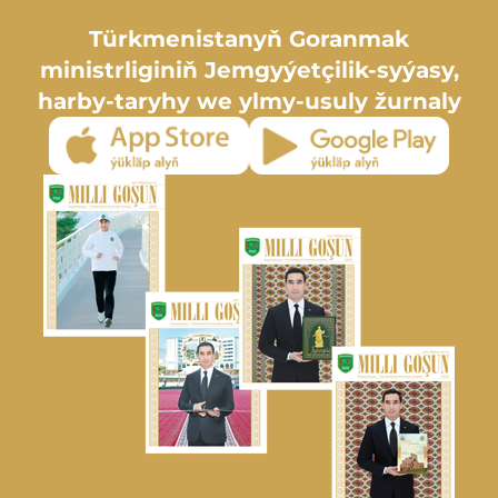
Türkmenistanyň Goranmak
ministrliginiň Jemgyýetçilik-syýasy,
harby-taryhy we ylmy-usuly žurnaly