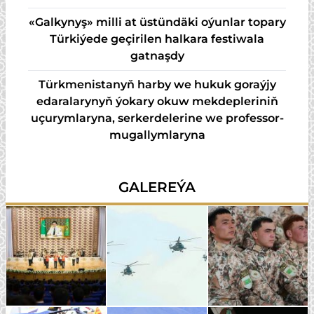
«Galkynyş» milli at üstündäki oýunlar topary
Türkiýede geçirilen halkara festiwala
gatnaşdy
Türkmenistanyň harby we hukuk goraýjy
edaralarynyň ýokary okuw mekdepleriniň
uçurymlaryna, serkerdelerine we professor-
mugallymlaryna
GALEREÝA