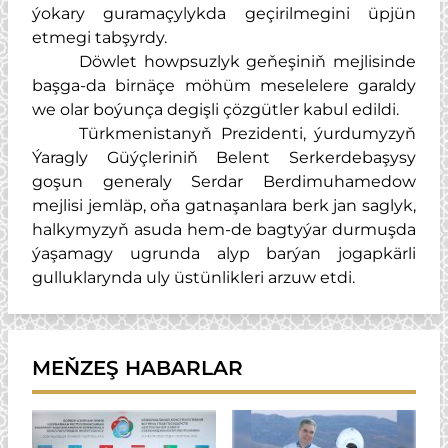
ýokary guramaçylykda geçirilmegini üpjün
etmegi tabşyrdy.
Döwlet howpsuzlyk geňeşiniň mejlisinde
başga-da birnäçe möhüm meselelere garaldy
we olar boýunça degişli çözgütler kabul edildi.
Türkmenistanyň Prezidenti, ýurdumyzyň
Ýaragly Güýçleriniň Belent Serkerdebaşysy
goşun generaly Serdar Berdimuhamedow
mejlisi jemläp, oňa gatnaşanlara berk jan saglyk,
halkymyzyň asuda hem-de bagtyýar durmuşda
ýaşamagy ugrunda alyp barýan jogapkärli
gulluklarynda uly üstünlikleri arzuw etdi.
MEŇZEŞ HABARLAR