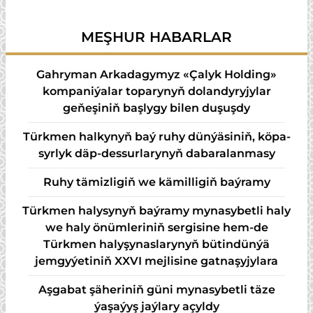
bankynyň
we şähergurluşyk
ýolbaşçysyny kabul
ministrini kabul etdi
MEŞHUR HABARLAR
etdi
Gahryman Arkadagymyz «Çalyk Holding»
kompaniýalar toparynyň dolandyryjylar
geňeşiniň başlygy bilen duşuşdy
Türk­men hal­ky­nyň baý ru­hy dün­ýä­si­niň, kö­pa­
syr­lyk däp-des­sur­la­ry­nyň da­ba­ra­lan­ma­sy
Ruhy tämizligiň we kämilligiň baýramy
Türkmen halysynyň baýramy mynasybetli haly
we haly önümleriniň sergisine hem-de
Türkmen halyşynaslarynyň bütindünýä
jemgyýetiniň XXVI mejlisine gatnaşyjylara
Aşgabat şäheriniň güni mynasybetli täze
ýaşaýyş jaýlary açyldy