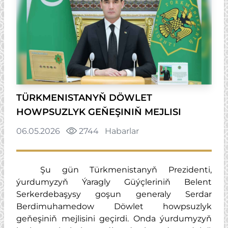
TÜRKMENISTANYŇ DÖWLET
HOWPSUZLYK GEŇEŞINIŇ MEJLISI
06.05.2026
2744
Habarlar
Şu gün Türkmenistanyň Prezidenti,
ýurdumyzyň Ýaragly Güýçleriniň Belent
Serkerdebaşysy goşun generaly Serdar
Berdimuhamedow Döwlet howpsuzlyk
geňeşiniň mejlisini geçirdi. Onda ýurdumyzyň