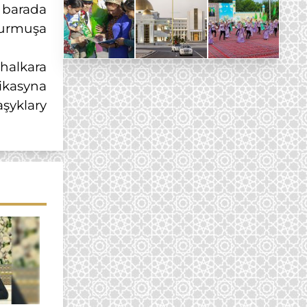
 barada
 durmuşa
halkara
ikasyna
şyklary