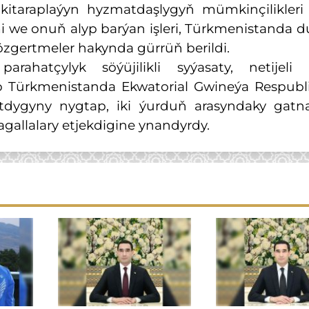
itaraplaýyn hyzmatdaşlygyň mümkinçilikleri
zümi we onuň alyp barýan işleri, Türkmenistanda
özgertmeler hakynda gürrüň berildi.
ahatçylyk söýüjilikli syýasaty, netijeli 
p Türkmenistanda Ekwatorial Gwineýa Respubl
tdygyny nygtap, iki ýurduň arasyndaky gatna
allalary etjekdigine ynandyrdy.