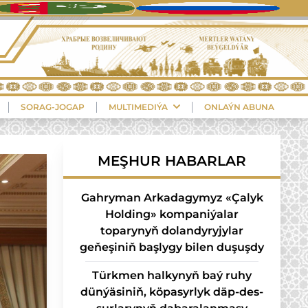
SORAG-JOGAP
MULTIMEDIÝA
ONLAÝN ABUNA
MEŞHUR HABARLAR
Gahryman Arkadagymyz «Çalyk
Holding» kompaniýalar
toparynyň dolandyryjylar
geňeşiniň başlygy bilen duşuşdy
Türk­men hal­ky­nyň baý ru­hy
dün­ýä­si­niň, kö­pa­syr­lyk däp-des­