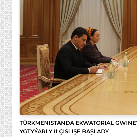
TÜRKMENISTANDA EKWATORIAL GWINE
YGTYÝARLY ILÇISI IŞE BAŞLADY