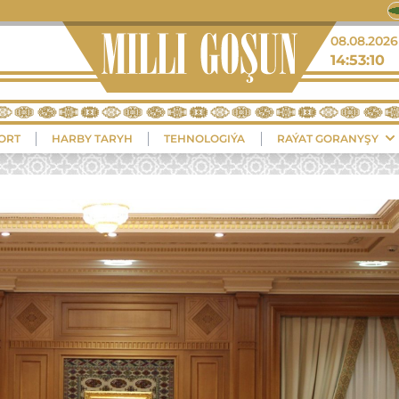
+40°
08.08.2026
14:53:12
Balkanabat
ORT
HARBY TARYH
TEHNOLOGIÝA
RAÝAT GORANYŞY