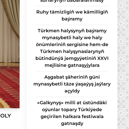
sur­la­ry­nyň da­ba­ra­lan­ma­sy
Ruhy tämizligiň we kämilligiň
baýramy
Türkmen halysynyň baýramy
mynasybetli haly we haly
önümleriniň sergisine hem-de
Türkmen halyşynaslarynyň
bütindünýä jemgyýetiniň XXVI
mejlisine gatnaşyjylara
Aşgabat şäheriniň güni
mynasybetli täze ýaşaýyş jaýlary
açyldy
«Galkynyş» milli at üstündäki
oýunlar topary Türkiýede
DOLY
geçirilen halkara festiwala
gatnaşdy