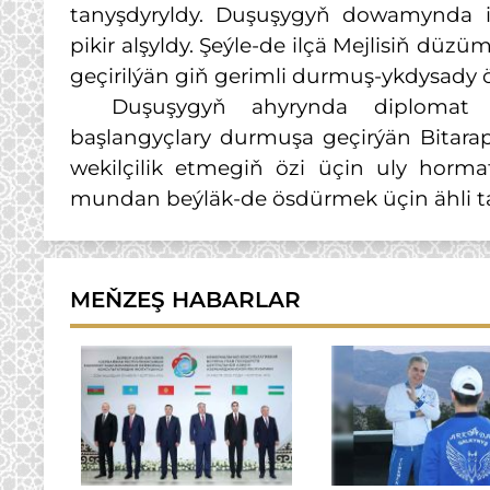
tanyşdyryldy. Duşuşygyň dowamynda ik
pikir alşyldy. Şeýle-de ilçä Mejlisiň dü
geçirilýän giň gerimli durmuş-ykdysady 
Duşuşygyň ahyrynda diplomat par
başlangyçlary durmuşa geçirýän Bitara
wekilçilik etmegiň özi üçin uly horma
mundan beýläk-de ösdürmek üçin ähli tag
MEŇZEŞ HABARLAR