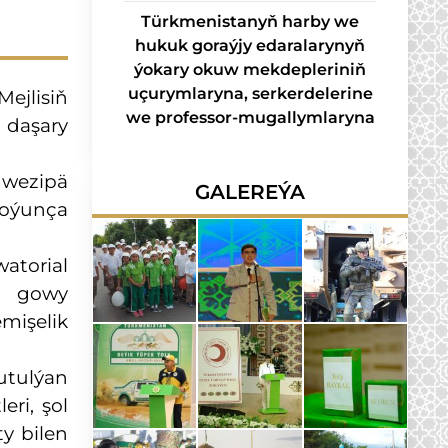
Türkmenistanyň harby we
hukuk goraýjy edaralarynyň
ýokary okuw mekdepleriniň
uçurymlaryna, serkerdelerine
ejlisiň
we professor-mugallymlaryna
 daşary
 wezipä
GALEREÝA
boýunça
watorial
iň gowy
mişelik
tutulýan
eri, şol
ty bilen