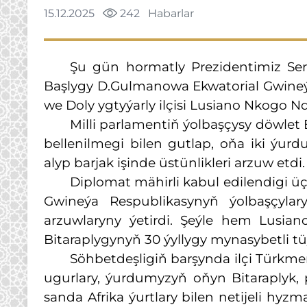
15.12.2025
242
Habarlar
Şu gün hormatly Prezidentimiz Se
Başlygy D.Gulmanowa Ekwatorial Gwine
we Doly ygtyýarly ilçisi Lusiano Nkogo 
Milli parlamentiň ýolbaşçysy döwle
bellenilmegi bilen gutlap, oňa iki ýu
alyp barjak işinde üstünlikleri arzuw etdi.
Diplomat mähirli kabul edilendigi üç
Gwineýa Respublikasynyň ýolbaşçyla
arzuwlaryny ýetirdi. Şeýle hem Lusi
Bitaraplygynyň 30 ýyllygy mynasybetli t
Söhbetdeşligiň barşynda ilçi Türkmen
ugurlary, ýurdumyzyň oňyn Bitaraplyk, p
sanda Afrika ýurtlary bilen netijeli hyz