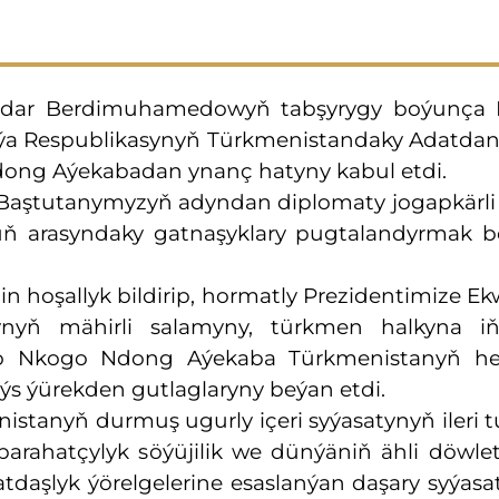
rdar Berdimuhamedowyň tabşyrygy boýunça M
ýa Respublikasynyň Türkmenistandaky Adatdan
Ndong Aýekabadan ynanç hatyny kabul etdi.
t Baştutanymyzyň adyndan diplomaty jogapkärli
rduň arasyndaky gatnaşyklary pugtalandyrmak 
in hoşallyk bildirip, hormatly Prezidentimize Ek
rynyň mähirli salamyny, türkmen halkyna 
ano Nkogo Ndong Aýekaba Türkmenistanyň he
üýs ýürekden gutlaglaryny beýan etdi.
istanyň durmuş ugurly içeri syýasatynyň ileri 
arahatçylyk söýüjilik we dünýäniň ähli döwletl
matdaşlyk ýörelgelerine esaslanýan daşary syýasa