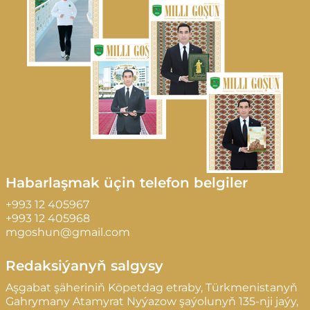
Habarlaşmak üçin telefon belgiler
+993 12 405967
+993 12 405968
mgoshun@gmail.com
Redaksiýanyň salgysy
Aşgabat şäheriniň Köpetdag etraby, Türkmenistanyň
Gahrymany Atamyrat Nyýazow şaýolunyň 135-nji jaýy,