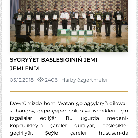
ŞYGRYÝET BÄSLEŞIGINIŇ JEMI
JEMLENDI
05.12.2018
2406
Harby özgertmeler
Döwrümizde hem, Watan goragçylaryň dilewar,
suhangöý, gepe çeper bolup ýetişmekleri üçin
tagallalar edilýär. Bu ugurda medeni-
köpçülikleýin çäreler guralýar, bäsleşikler
geçirilýär. Şeýle çäreler hususan-da