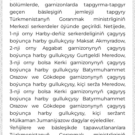
bölümlerde, garnizonlarda tapgyrma-tapgyr
geçen bäsleşigiň jemleýji tapgyry
Türkmenistanyň Goranmak ministrliginiň
Merkezi serkerdeler öýünde geçirildi. Netijede,
1-nji orny Harby-deňiz serkerdeliginiň çagyryş
boýunça harby gullukçysy Maksat Akmyradow,
2-nji orny Aşgabat garnizonynyň çagyryş
boýunça harby gullukçysy Gurtgeldi Meredow,
3-nji orny bolsa Kerki garnizonynyň çagyryş
boýunça harby gullukçysy Batyrmuhammet
Orazow we Gökdepe garnizonynyň çagyryş
boýunça harby gullukçysy, kiçi serža
Meredow,
3-nji orny bolsa Kerki garnizonynyň çagyryş
boýunça harby gullukçysy Batyrmuhammet
Orazow we Gökdepe garnizonynyň çagyryş
boýunça harby gullukçysy, kiçi serža
nt
Mülkaman Jumaniýazow dagylar eýelediler.
Ýeňijilere we bäsleşikde tapawutlananlara
Türkmenistanyň Goranmak ministrliginiň