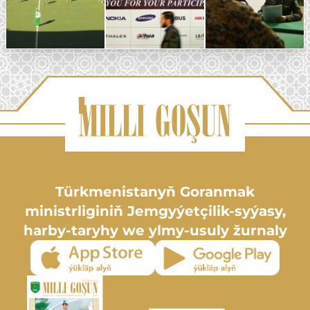
Türkmenistanyň Goranmak
ministrliginiň Jemgyýetçilik-syýasy,
harby-taryhy we ylmy-usuly žurnaly