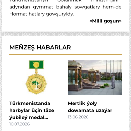
adyndan gymmat bahaly sowgatlary hem-de
Hormat hatlary gowşuryldy.
«Milli goşun»
MEŇZEŞ HABARLAR
Türkmenistanda
Mertlik ýoly
harbylar üçin täze
dowamata uzaýar
13.06.2026
ýubileý medal
10.07.2026
dördildi