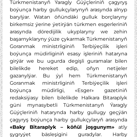
Türkmenistanyň Ýaragly Güýçleriniň çagyryş
boýunça harby gullukçylarynyň arasynda alnyp
barylýar. Watan öňündäki gulluk borçlaryny
birkemsiz ýerine ýetirýän türkmen esgerleriniň
arasynda döredijilik ukyplaryny we zehin
başarnyklaryny ýüze çykarmak Türkmenistanyň
Goranmak ministrliginiň Terbiýeçilik işleri
boýunça müdirliginiň esasy işleriniň hataryna
girýär we bu ugurda degişli guramalar bilen
bilelikde hereket edip, oňyn netijeler
gazanylýar. Bu ýyl hem Türkmenistanyň
Goranmak ministrliginiň Terbiýeçilik işleri
boýunça müdirligi, «Esger» gazetiniň
redaksiýasy bilen bilelikde Halkara Bitaraplyk
güni mynasybetli Türkmenistanyň Ýaragly
Güýçleriniň hatarynda harby gullugy geçýän
çagyryş boýunça harby gullukçylaryň arasynda
«Baky Bitaraplyk – köňül joşgunym»
atly
şygryýet bäsleşigini guradylar. Harby