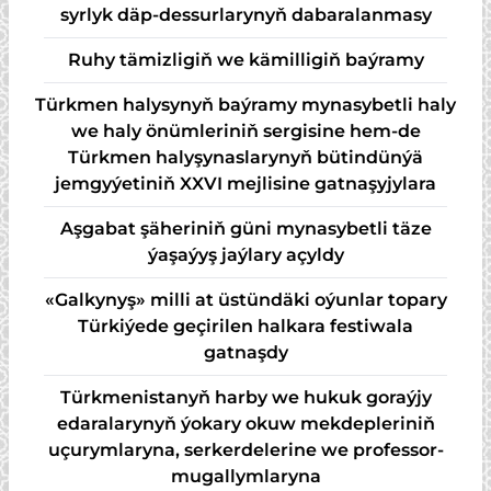
syr­lyk däp-des­sur­la­ry­nyň da­ba­ra­lan­ma­sy
Ruhy tämizligiň we kämilligiň baýramy
Türkmen halysynyň baýramy mynasybetli haly
we haly önümleriniň sergisine hem-de
Türkmen halyşynaslarynyň bütindünýä
jemgyýetiniň XXVI mejlisine gatnaşyjylara
Aşgabat şäheriniň güni mynasybetli täze
ýaşaýyş jaýlary açyldy
«Galkynyş» milli at üstündäki oýunlar topary
Türkiýede geçirilen halkara festiwala
gatnaşdy
Türkmenistanyň harby we hukuk goraýjy
edaralarynyň ýokary okuw mekdepleriniň
uçurymlaryna, serkerdelerine we professor-
mugallymlaryna