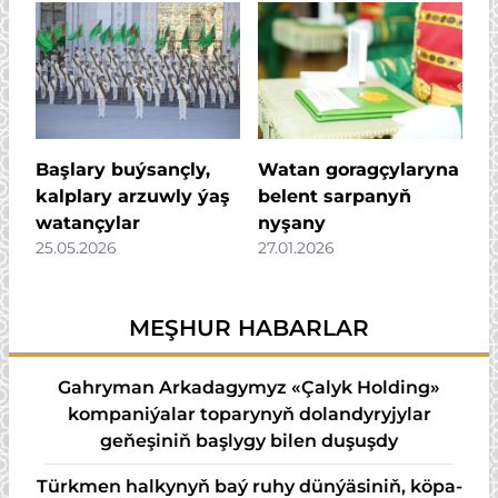
Başlary buýsançly,
Watan goragçylaryna
kalplary arzuwly ýaş
belent sarpanyň
watançylar
nyşany
25.05.2026
27.01.2026
MEŞHUR HABARLAR
Gahryman Arkadagymyz «Çalyk Holding»
kompaniýalar toparynyň dolandyryjylar
geňeşiniň başlygy bilen duşuşdy
Türk­men hal­ky­nyň baý ru­hy dün­ýä­si­niň, kö­pa­