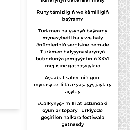
sur­la­ry­nyň da­ba­ra­lan­ma­sy
Ruhy tämizligiň we kämilligiň
baýramy
Türkmen halysynyň baýramy
mynasybetli haly we haly
önümleriniň sergisine hem-de
Türkmen halyşynaslarynyň
bütindünýä jemgyýetiniň XXVI
mejlisine gatnaşyjylara
Aşgabat şäheriniň güni
mynasybetli täze ýaşaýyş jaýlary
açyldy
«Galkynyş» milli at üstündäki
oýunlar topary Türkiýede
geçirilen halkara festiwala
gatnaşdy