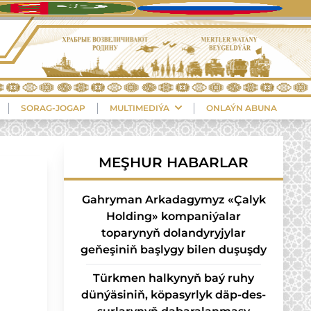
SORAG-JOGAP
MULTIMEDIÝA
ONLAÝN ABUNA
MEŞHUR HABARLAR
Gahryman Arkadagymyz «Çalyk
Holding» kompaniýalar
toparynyň dolandyryjylar
geňeşiniň başlygy bilen duşuşdy
Türk­men hal­ky­nyň baý ru­hy
dün­ýä­si­niň, kö­pa­syr­lyk däp-des­