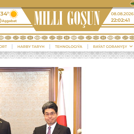
+34°
08.08.2026
22:02:41
Aşgabat
ORT
HARBY TARYH
TEHNOLOGIÝA
RAÝAT GORANYŞY