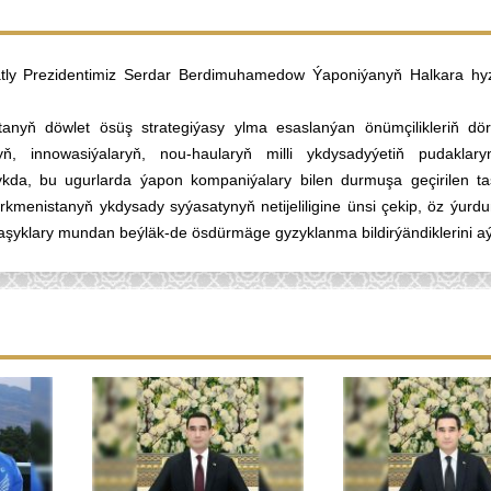
atly Prezidentimiz Serdar Berdimuhamedow Ýaponiýanyň Halkara hy
nyň döwlet ösüş strategiýasy ylma esaslanýan önümçilikleriň döre
ň, innowasiýalaryň, nou-haularyň milli ykdysadyýetiň pudaklar
kda, bu ugurlarda ýapon kompaniýalary bilen durmuşa geçirilen ta
ürkmenistanyň ykdysady syýasatynyň netijeliligine ünsi çekip, öz ýurd
aşyklary mundan beýläk-de ösdürmäge gyzyklanma bildirýändiklerini a