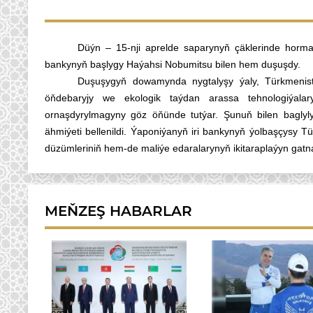
Düýn – 15-nji aprelde saparynyň çäklerinde horm
bankynyň başlygy Haýahsi Nobumitsu bilen hem duşuşdy.
Duşuşygyň dowamynda nygtalyşy ýaly, Türkmenista
öňdebaryjy we ekologik taýdan arassa tehnologiýalary
ornaşdyrylmagyny göz öňünde tutýar. Şunuň bilen baglyly
ähmiýeti bellenildi. Ýaponiýanyň iri bankynyň ýolbaşçysy T
düzümleriniň hem-de maliýe edaralarynyň ikitaraplaýyn gatn
MEŇZEŞ HABARLAR