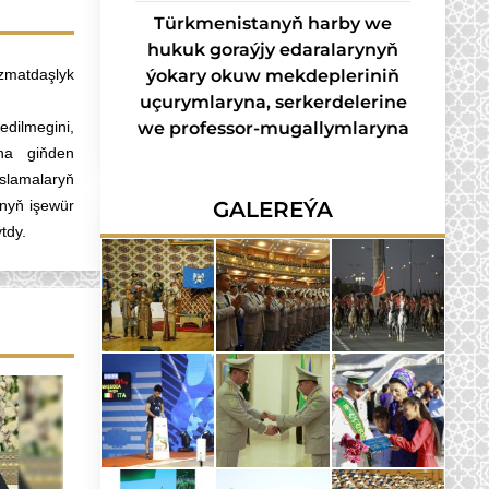
Türkmenistanyň harby we
hukuk goraýjy edaralarynyň
zmatdaşlyk
ýokary okuw mekdepleriniň
uçurymlaryna, serkerdelerine
dilmegini,
we professor-mugallymlaryna
yna giňden
slamalaryň
unyň işewür
GALEREÝA
ýtdy.