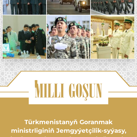
Türkmenistanyň Goranmak
ministrliginiň Jemgyýetçilik-syýasy,