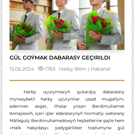
GÜL GOÝMAK DABARASY GEÇIRILDI
15.06.2024
1763
Harby Bilim
|
Habarlar
Harby uçurymlaryň gutardyş dabaralary
mynasybetli harby uçurymlar ussat mugallym,
edermen esger, ilhalar ynsan Berdimuhamet
Annaýewiň, içeri işler edaralarynyň hormatly weterany
Mälikguly Berdimuhamedowyň heýkellerine şeýle hem
«Halk hakydasy» ýadygärlikler toplumyna gül