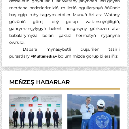
desselerini goýdular. Olar Watany janyndan ileri goýan
merdana pederlerimiziň, milletiň ogullarynyň öňünde
baş egip, ruhy tagzym etdiler. Munuň özi ata Watany
gözüniň göreji deý gorap, watansöýüjiligiň,
gahrymançylygyň belent nusgasyny görkezen ata-
babalarymyza bolan çäksiz hormatyň nyşanyna
öwrüldi.
Dabara mynasybetli düşürilen täsirli
pursatlary
bölümimizde görüp bilersiňiz!
«Multimedia»
MEŇZEŞ HABARLAR