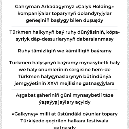
Gahryman Arkadagymyz «Çalyk Holding»
kompaniýalar toparynyň dolandyryjylar
geňeşiniň başlygy bilen duşuşdy
Türk­men hal­ky­nyň baý ru­hy dün­ýä­si­niň, kö­pa­
syr­lyk däp-des­sur­la­ry­nyň da­ba­ra­lan­ma­sy
Ruhy tämizligiň we kämilligiň baýramy
Türkmen halysynyň baýramy mynasybetli haly
we haly önümleriniň sergisine hem-de
Türkmen halyşynaslarynyň bütindünýä
jemgyýetiniň XXVI mejlisine gatnaşyjylara
Aşgabat şäheriniň güni mynasybetli täze
ýaşaýyş jaýlary açyldy
«Galkynyş» milli at üstündäki oýunlar topary
Türkiýede geçirilen halkara festiwala
gatnaşdy