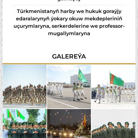
Türkmenistanyň harby we hukuk goraýjy
edaralarynyň ýokary okuw mekdepleriniň
uçurymlaryna, serkerdelerine we professor-
mugallymlaryna
GALEREÝA