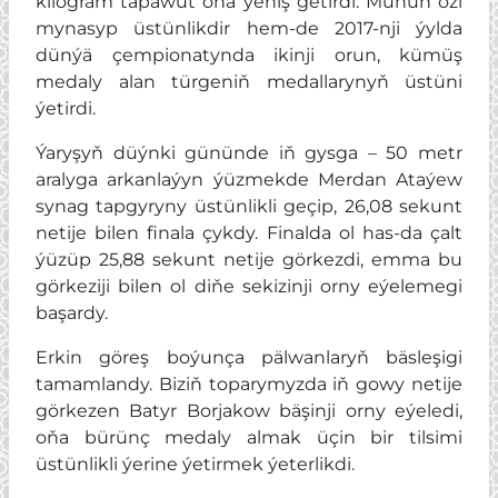
kilogram tapawut oňa ýeňiş getirdi. Munuň özi
mynasyp üstünlikdir hem-de 2017-nji ýylda
dünýä çempionatynda ikinji orun, kümüş
medaly alan türgeniň medallarynyň üstüni
ýetirdi.
Ýaryşyň düýnki gününde iň gysga – 50 metr
aralyga arkanlaýyn ýüzmekde Merdan Ataýew
synag tapgyryny üstünlikli geçip, 26,08 sekunt
netije bilen finala çykdy. Finalda ol has-da çalt
ýüzüp 25,88 sekunt netije görkezdi, emma bu
görkeziji bilen ol diňe sekizinji orny eýelemegi
başardy.
Erkin göreş boýunça pälwanlaryň bäsleşigi
tamamlandy. Biziň toparymyzda iň gowy netije
görkezen Batyr Borjakow bäşinji orny eýeledi,
oňa bürünç medaly almak üçin bir tilsimi
üstünlikli ýerine ýetirmek ýeterlikdi.