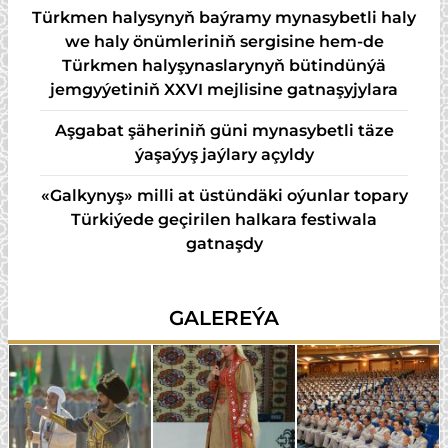
Türkmen halysynyň baýramy mynasybetli haly
we haly önümleriniň sergisine hem-de
Türkmen halyşynaslarynyň bütindünýä
jemgyýetiniň XXVI mejlisine gatnaşyjylara
Aşgabat şäheriniň güni mynasybetli täze
ýaşaýyş jaýlary açyldy
«Galkynyş» milli at üstündäki oýunlar topary
Türkiýede geçirilen halkara festiwala
gatnaşdy
GALEREÝA