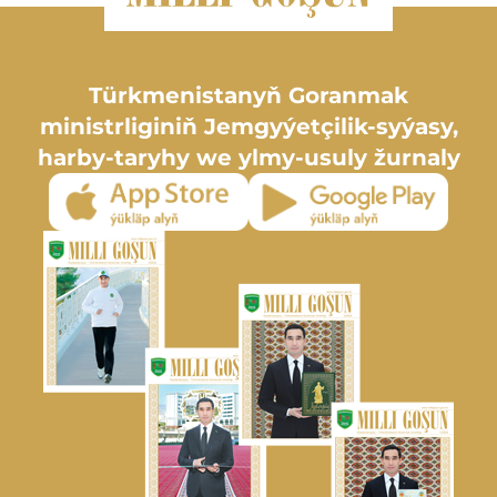
Türkmenistanyň Goranmak
ministrliginiň Jemgyýetçilik-syýasy,
harby-taryhy we ylmy-usuly žurnaly