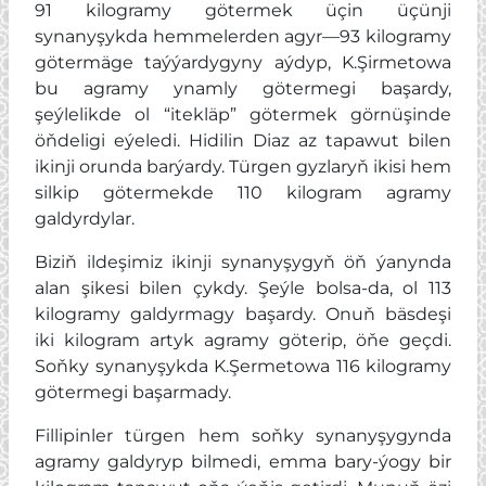
91 kilogramy götermek üçin üçünji
synanyşykda hemmelerden agyr—93 kilogramy
götermäge taýýardygyny aýdyp, K.Şirmetowa
bu agramy ynamly götermegi başardy,
şeýlelikde ol “itekläp” götermek görnüşinde
öňdeligi eýeledi. Hidilin Diaz az tapawut bilen
ikinji orunda barýardy. Türgen gyzlaryň ikisi hem
silkip götermekde 110 kilogram agramy
galdyrdylar.
Biziň ildeşimiz ikinji synanyşygyň öň ýanynda
alan şikesi bilen çykdy. Şeýle bolsa-da, ol 113
kilogramy galdyrmagy başardy. Onuň bäsdeşi
iki kilogram artyk agramy göterip, öňe geçdi.
Soňky synanyşykda K.Şermetowa 116 kilogramy
götermegi başarmady.
Fillipinler türgen hem soňky synanyşygynda
agramy galdyryp bilmedi, emma bary-ýogy bir