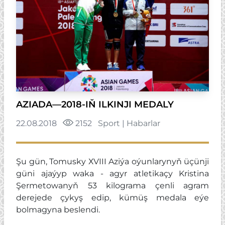
AZIADA—2018-IŇ ILKINJI MEDALY
22.08.2018
2152
Sport
|
Habarlar
Şu gün, Tomusky ХVIII Aziýa oýunlarynyň üçünji
güni ajaýyp waka - agyr atletikaçy Kristina
Şermetowanyň 53 kilograma çenli agram
derejede çykyş edip, kümüş medala eýe
bolmagyna beslendi.