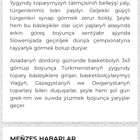
Ýygyndy toparymyzyň tälimçisiniň belleýşi ýaly,
türgenlerimiz örän ýaşdyr. Geljekki güýçli
türgenleri synap görmek zerur boldy. Şeýle
hem bu bäsleşikler olar üçin ýaşlaryň arasynda
erkin göreş boýunça sentýabr aýynda
Sloweniýada geçiriljek dünýä çempionatyna
taýýarlyk görmek bolup durýar.
Aziadanyň dördünji gününde basketbolyň 3х3
görnüşi boýunça Türkmenistanyň ýygyndy
topary bäsleşiklere girişer, basketbolçylarymyz
Yragyň, Gazagystanyň we Owganystanyň
toparlary bilen duşuşarlar, şeýle hem şol gün
grek-rim we suwda ýüzmek boýunça ýaryşlar
geçer.
MEŇZEŞ HABARLAR