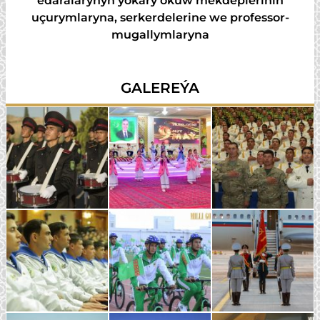
edaralarynyň ýokary okuw mekdepleriniň
uçurymlaryna, serkerdelerine we professor-
mugallymlaryna
GALEREÝA