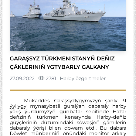
GARAŞSYZ TÜRKMENISTANYŇ DEŇIZ
ÇÄKLERINIŇ YGTYBARLY GALKANY
27.09.2022
2781
Harby özgertmeler
Mukaddes Garaşsyzlygymyzyň şanly 31
ýyllygy mynasybetli guralýan dabaraly harby
ýöriş ýurdumyzyň günbatar sebitinde
Hazar
deňziniň türkmen kenarynda
Harby-deňiz
güýçleriniň düzümindäki söweşjeň gämileriň
dabaraly ýörişi bilen dowam etdi. Bu dabara
Döwlet münberiniň öňündäki monitor arkaly