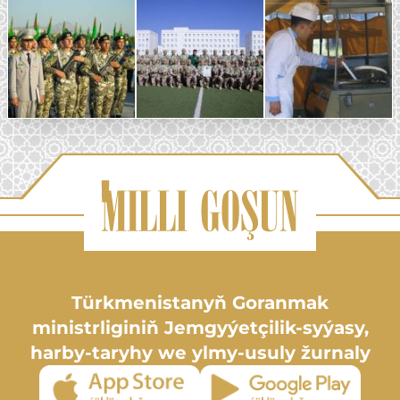
Türkmenistanyň Goranmak
ministrliginiň Jemgyýetçilik-syýasy,
harby-taryhy we ylmy-usuly žurnaly