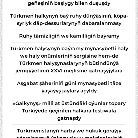
geňeşiniň başlygy bilen duşuşdy
Türk­men hal­ky­nyň baý ru­hy dün­ýä­si­niň, kö­pa­
syr­lyk däp-des­sur­la­ry­nyň da­ba­ra­lan­ma­sy
Ruhy tämizligiň we kämilligiň baýramy
Türkmen halysynyň baýramy mynasybetli haly
we haly önümleriniň sergisine hem-de
Türkmen halyşynaslarynyň bütindünýä
jemgyýetiniň XXVI mejlisine gatnaşyjylara
Aşgabat şäheriniň güni mynasybetli täze
ýaşaýyş jaýlary açyldy
«Galkynyş» milli at üstündäki oýunlar topary
Türkiýede geçirilen halkara festiwala
gatnaşdy
Türkmenistanyň harby we hukuk goraýjy