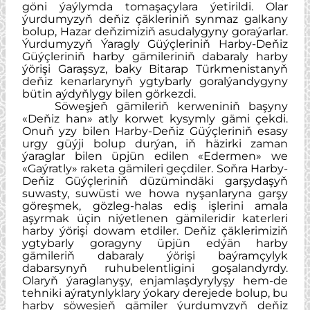
göni ýaýlymda tomaşaçylara ýetirildi.
Olar
ýurdumyzyň deňiz çäkleriniň synmaz galkany
bolup, Hazar deňzimiziň asudalygyny goraýarlar.
Ýurdumyzyň Ýaragly Güýçleriniň Harby-Deňiz
Güýçleriniň harby gämileriniň dabaraly harby
ýörişi Garaşsyz, baky Bitarap Türkmenistanyň
deňiz kenarlarynyň ygtybarly goralýandygyny
bütin aýdyňlygy bilen görkezdi.
Söweşjeň gämileriň kerweniniň başyny
«Deňiz han» atly korwet kysymly gämi çekdi.
Onuň yzy bilen Harby-Deňiz Güýçleriniň esasy
urgy güýji bolup durýan, iň häzirki zaman
ýaraglar bilen üpjün edilen «Edermen» we
«Gaýratly» raketa gämileri geçdiler. Soňra Harby-
Deňiz Güýçleriniň düzümindäki garşydaşyň
suwasty, suwüsti we howa nyşanlaryna garşy
göreşmek, gözleg-halas ediş işlerini amala
aşyrmak üçin niýetlenen gämileridir katerleri
harby ýörişi dowam etdiler. Deňiz çäklerimiziň
ygtybarly goragyny üpjün edýän harby
gämileriň dabaraly ýörişi baýramçylyk
dabarsynyň ruhubelentligini goşalandyrdy.
Olaryň ýaraglanyşy, enjamlaşdyrylyşy hem-de
tehniki aýratynlyklary ýokary derejede bolup, bu
harby söweşjeň gämiler ýurdumyzyň deňiz