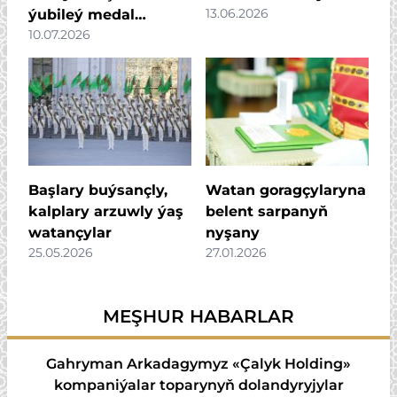
13.06.2026
ýubileý medal
10.07.2026
dördildi
Başlary buýsançly,
Watan goragçylaryna
kalplary arzuwly ýaş
belent sarpanyň
watançylar
nyşany
25.05.2026
27.01.2026
MEŞHUR HABARLAR
Gahryman Arkadagymyz «Çalyk Holding»
kompaniýalar toparynyň dolandyryjylar