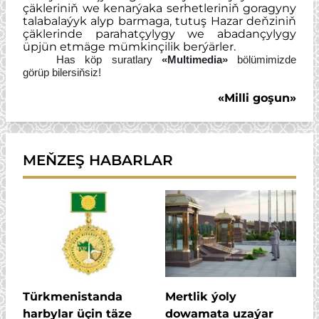
çäkleriniň we kenarýaka serhetleriniň goragyny
talabalaýyk alyp barmaga, tutuş Hazar deňziniň
çäklerinde parahatçylygy we abadançylygy
üpjün etmäge mümkinçilik berýärler.
Has köp suratlary
«Multimedia»
bölümimizde
görüp bilersiňsiz!
«Milli goşun»
MEŇZEŞ HABARLAR
Türkmenistanda
Mertlik ýoly
harbylar üçin täze
dowamata uzaýar