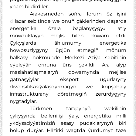
ynam bildirdiler.
Arakesmeden soňra forum öz işini
«Hazar sebitinde we onuň çäklerinden daşarda
energetika özara baglanyşygy» atly
mowzuklaýyn mejlis bilen dowam etdi.
Çykyşlarda ählumumy energetika
howpsuzlygyny üpjün etmegiň möhüm
halkasy hökmünde Merkezi Aziýa sebitiniň
eýeleýän ornuna üns çekildi. Ara alyp
maslahatlaşmalaryň dowamynda mejlise
gatnaşyjylar eksport ugurlaryny
diwersifikasiýalaşdyrmagyň we köpşahaly
infrastrukturany döretmegiň zerurdygyny
nygtadylar.
Türkmen tarapynyň wekiliniň
çykyşynda bellenilişi ýaly, energetika milli
ykdysadyýetimiziň esasy pudaklarynyň biri
bolup durýar. Häzirki wagtda ýurdumyz täze