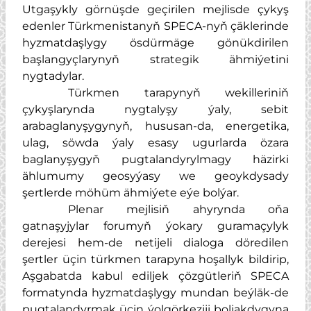
Utgaşykly görnüşde geçirilen mejlisde çykyş
edenler Türkmenistanyň SPECA-nyň çäklerinde
hyzmatdaşlygy ösdürmäge gönükdirilen
başlangyçlarynyň strategik ähmiýetini
nygtadylar.
Türkmen tarapynyň wekilleriniň
çykyşlarynda nygtalyşy ýaly, sebit
arabaglanyşygynyň, hususan-da, energetika,
ulag, söwda ýaly esasy ugurlarda özara
baglanyşygyň pugtalandyrylmagy häzirki
ählumumy geosyýasy we geoykdysady
şertlerde möhüm ähmiýete eýe bolýar.
Plenar mejlisiň ahyrynda oňa
gatnaşyjylar forumyň ýokary guramaçylyk
derejesi hem-de netijeli dialoga döredilen
şertler üçin türkmen tarapyna hoşallyk bildirip,
Aşgabatda kabul ediljek çözgütleriň SPECA
formatynda hyzmatdaşlygy mundan beýläk-de
pugtalandyrmak üçin ýolgörkeziji boljakdygyna