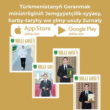
Türkmenistanyň Goranmak
ministrliginiň Jemgyýetçilik-syýasy,
harby-taryhy we ylmy-usuly žurnaly