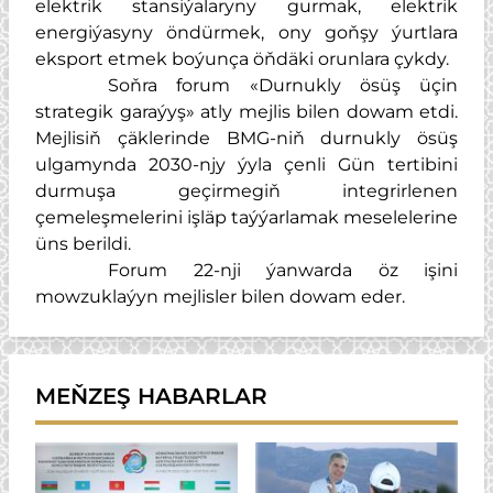
elektrik stansiýalaryny gurmak, elektrik
energiýasyny öndürmek, ony goňşy ýurtlara
eksport etmek boýunça öňdäki orunlara çykdy.
Soňra forum «Durnukly ösüş üçin
strategik garaýyş» atly mejlis bilen dowam etdi.
Mejlisiň çäklerinde BMG-niň durnukly ösüş
ulgamynda 2030-njy ýyla çenli Gün tertibini
durmuşa geçirmegiň integrirlenen
çemeleşmelerini işläp taýýarlamak meselelerine
üns berildi.
Forum 22-nji ýanwarda öz işini
mowzuklaýyn mejlisler bilen dowam eder.
MEŇZEŞ HABARLAR