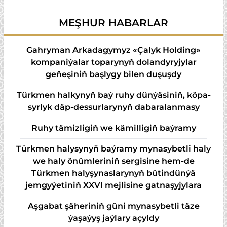
ýolbaşçysyny kabul
ministrini kabul etdi
MEŞHUR HABARLAR
etdi
Gahryman Arkadagymyz «Çalyk Holding»
kompaniýalar toparynyň dolandyryjylar
geňeşiniň başlygy bilen duşuşdy
Türk­men hal­ky­nyň baý ru­hy dün­ýä­si­niň, kö­pa­
syr­lyk däp-des­sur­la­ry­nyň da­ba­ra­lan­ma­sy
Ruhy tämizligiň we kämilligiň baýramy
Türkmen halysynyň baýramy mynasybetli haly
we haly önümleriniň sergisine hem-de
Türkmen halyşynaslarynyň bütindünýä
jemgyýetiniň XXVI mejlisine gatnaşyjylara
Aşgabat şäheriniň güni mynasybetli täze
ýaşaýyş jaýlary açyldy