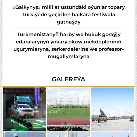
«Galkynyş» milli at üstündäki oýunlar topary
Türkiýede geçirilen halkara festiwala
gatnaşdy
Türkmenistanyň harby we hukuk goraýjy
edaralarynyň ýokary okuw mekdepleriniň
uçurymlaryna, serkerdelerine we professor-
mugallymlaryna
GALEREÝA