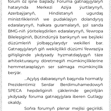
forum öz işine başlady. Foruma gatnaşyjylaryň
hatarynda Merkezi Aziýa ýurtlarynyň,
Azerbaýjanyň, Hindistanyň ugurdaş
ministrlikleriniň we pudaklaýyn dolandyryş
edaralarynyň, halkara guramalaryň, şol sanda
BMG-niň ýöriteleşdirilen edaralarynyň, Ýewropa
Bileleşiginiň, Bütindünýä bankynyň we beýleki
düzümleriň ýolbaşçylarydyr wekilleri bar.
Gatnaşyjylaryň giň wekilçilikli düzümi Ýewraziýa
giňişliginde ykdysady hyzmatdaşlygyň täze
arhitekturasyny döretmegiň mümkinçiliklerine
hemmetaraplaýyn ser salmaga mümkinçilik
berýär.
...Açylyş dabarasynyň başynda hormatly
Prezidentimiz Serdar Berdimuhamedowyň
SPECA hepdeliginiň çäklerinde geçirilýän
ykdysady foruma gatnaşyjylara iberen Gutlagy
okaldy.
Soňra forumyň plenar mejlisi geçirildi.