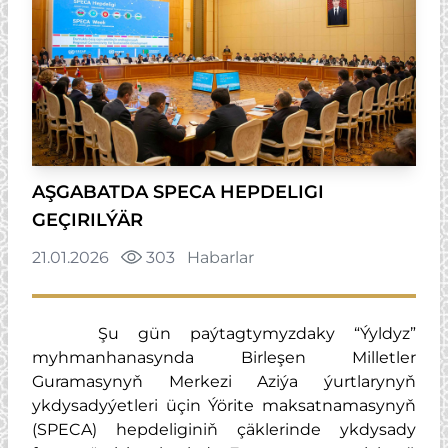
AŞGABATDA SPECA HEPDELIGI
GEÇIRILÝÄR
21.01.2026
303
Habarlar
Şu gün paýtagtymyzdaky “Ýyldyz”
myhmanhanasynda Birleşen Milletler
Guramasynyň Merkezi Aziýa ýurtlarynyň
ykdysadyýetleri üçin Ýörite maksatnamasynyň
(SPECA) hepdeliginiň çäklerinde ykdysady