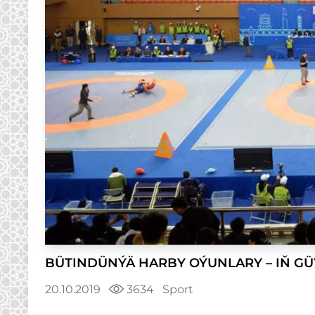
BÜTINDÜNÝÄ HARBY OÝUNLARY – IŇ GÜ
20.10.2019
3634
Sport