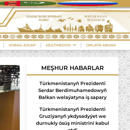
SORAG-JOGAP
MULTIMEDIÝA
ONLAÝN ABUNA
MEŞHUR HABARLAR
Türkmenistanyň Prezidenti
Serdar Berdimuhamedowyň
Balkan welaýatyna iş sapary
Türkmenistanyň Prezidenti
Gruziýanyň ykdysadyýet we
durnukly ösüş ministrini kabul