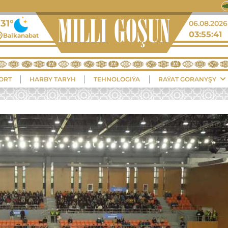
31°
06.08.2026
03:55:42
Balkanabat
ORT
HARBY TARYH
TEHNOLOGIÝA
RAÝAT GORANYŞY