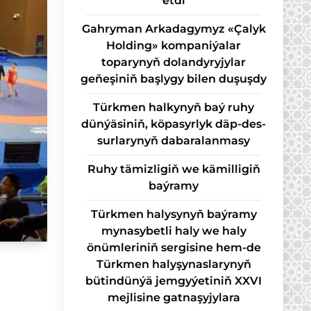
etdi
Gahryman Arkadagymyz «Çalyk
Holding» kompaniýalar
toparynyň dolandyryjylar
geňeşiniň başlygy bilen duşuşdy
Türk­men hal­ky­nyň baý ru­hy
dün­ýä­si­niň, kö­pa­syr­lyk däp-des­
sur­la­ry­nyň da­ba­ra­lan­ma­sy
Ruhy tämizligiň we kämilligiň
baýramy
Türkmen halysynyň baýramy
mynasybetli haly we haly
önümleriniň sergisine hem-de
Türkmen halyşynaslarynyň
bütindünýä jemgyýetiniň XXVI
mejlisine gatnaşyjylara