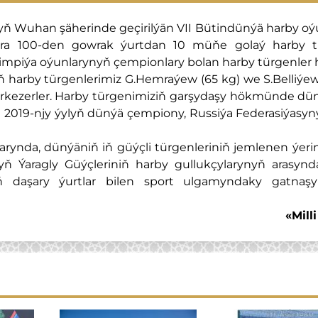
yň Wuhan şäherinde geçirilýän VII Bütindünýä harby oý
olara 100-den gowrak ýurtdan 10 müňe golaý harby t
impiýa oýunlarynyň çempionlary bolan harby türgenler 
ziň harby türgenlerimiz G.Hemraýew (65 kg) we S.Belliýew
rkezerler. Harby türgenimiziň garşydaşy hökmünde dün
ça 2019-njy ýylyň dünýä çempiony, Russiýa Federasiýasy
arynda, dünýäniň iň güýçli türgenleriniň jemlenen ýeri
ň Ýaragly Güýçleriniň harby gullukçylarynyň arasynd
ň daşary ýurtlar bilen sport ulgamyndaky gatnaşy
«Mill