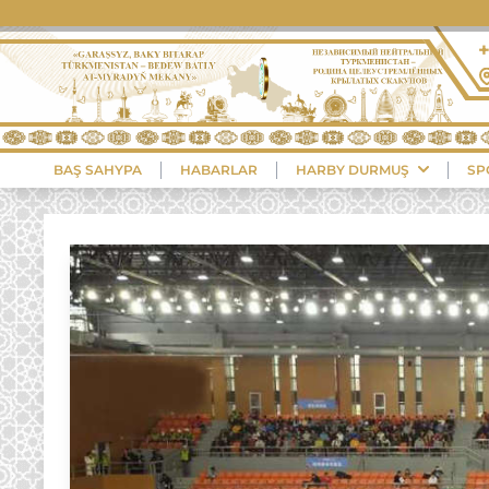
+
BAŞ SAHYPA
HABARLAR
HARBY DURMUŞ
SP