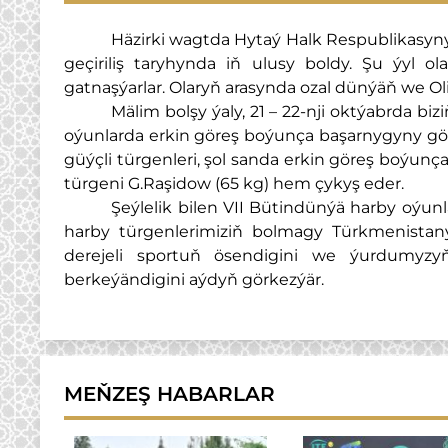
Häzirki wagtda Hytaý Halk Respublikasyn
geçiriliş taryhynda iň ulusy boldy. Şu ýyl 
gatnaşýarlar.
Olaryň arasynda ozal dünýäň we Ol
Mälim bolşy ýaly, 21 – 22-nji oktýabrda bi
oýunlarda erkin göreş boýunça başarnygyny gö
güýçli türgenleri, şol sanda erkin göreş boýun
türgeni G.Raşidow (65 kg) hem çykyş eder.
Şeýlelik bilen VII Bütindünýä harby oýunl
harby türgenlerimiziň bolmagy Türkmenistany
derejeli sportuň ösendigini we ýurdumyzy
berkeýändigini aýdyň görkezýär.
MEŇZEŞ HABARLAR