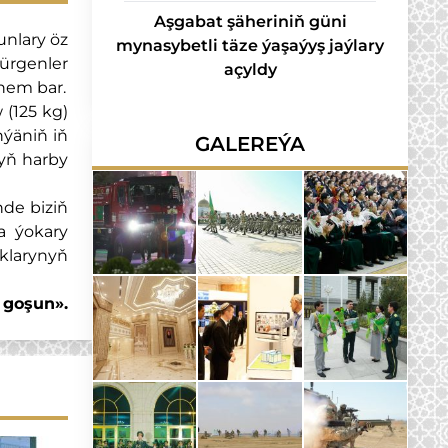
Aşgabat şäheriniň güni
unlary öz
mynasybetli täze ýaşaýyş jaýlary
ürgenler
açyldy
hem bar.
 (125 kg)
ýäniň iň
GALEREÝA
nyň harby
nde biziň
a ýokary
klarynyň
i goşun».