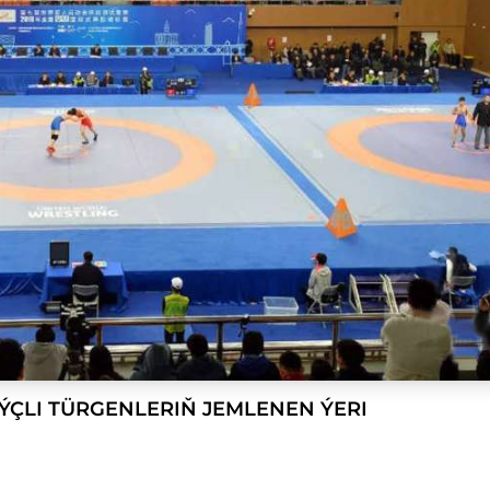
ÝÇLI TÜRGENLERIŇ JEMLENEN ÝERI