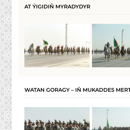
AT ÝIGIDIŇ MYRADYDYR
WATAN GORAGY – IŇ MUKADDES MER