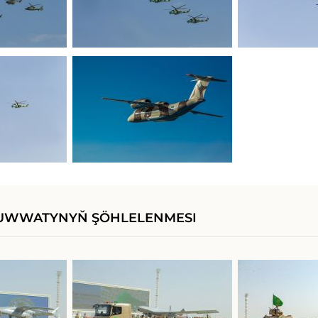
KUWWATYNYŇ ŞÖHLELENMESI