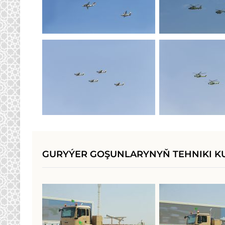
GURYÝER GOŞUNLARYNYŇ TEHNIKI 