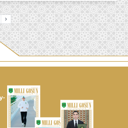
Next
y-