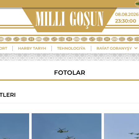
+35°
08.08.2026
23:30:02
Balkanabat
ORT
HARBY TARYH
TEHNOLOGIÝA
RAÝAT GORANYŞY
FOTOLAR
TLERI