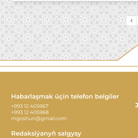
Pr
Habarlaşmak üçin telefon belgiler
+993 12 405967
+993 12 405968
mgoshun@gmail.com
Redaksiýanyň salgysy