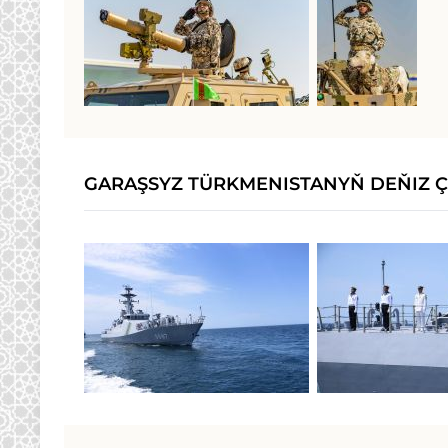
GARAŞSYZ TÜRKMENISTANYŇ DEŇIZ Ç