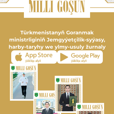
Türkmenistanyň Goranmak
ministrliginiň Jemgyýetçilik-syýasy,
harby-taryhy we ylmy-usuly žurnaly