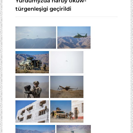
Ýurdumyzda harby okuw-
türgenleşigi geçirildi