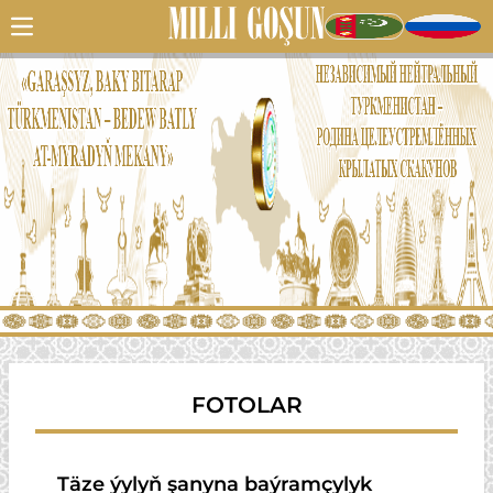
FOTOLAR
Täze ýylyň şanyna baýramçylyk