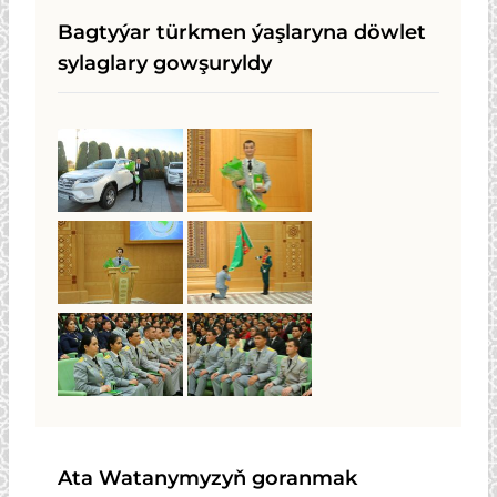
Bagtyýar türkmen ýaşlaryna döwlet
sylaglary gowşuryldy
Ata Watanymyzyň goranmak