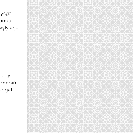
gysga
e ondan
şlylar)–
atly
rkmeniň
sungat