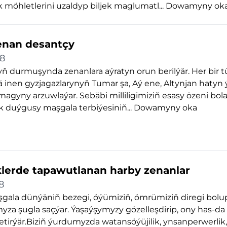
möhletlerini uzaldyp biljek maglumatl...
Dowamyny ok
zenan desantçy
18
ň durmuşynda zenanlara aýratyn orun berilýär. Her bir
 inen gyzjagazlarynyň Tumar şa, Aý ene, Altynjan hatyn 
magyny arzuwlaýar. Sebäbi milliligimiziň esasy özeni bol
 duýgusy maşgala terbiýesiniň...
Dowamyny oka
klerde tapawutlanan harby zenanlar
8
ala dünýäniň bezegi, öýümiziň, ömrümiziň diregi bolup
za şugla saçýar. Ýaşaýşymyzy gözelleşdirip, ony has-da
tirýär.Biziň ýurdumyzda watansöýüjilik, ynsanperwerlik,