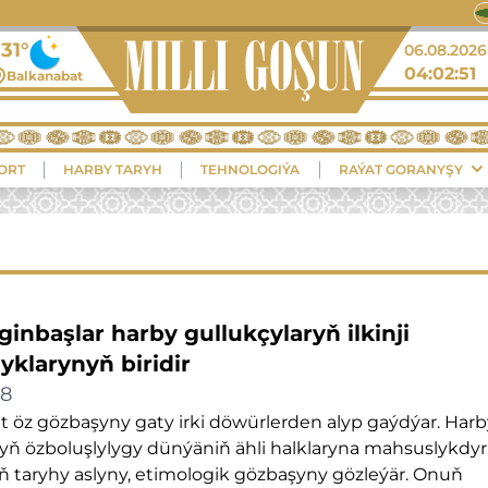
31°
06.08.2026
04:02:52
Balkanabat
ORT
HARBY TARYH
TEHNOLOGIÝA
RAÝAT GORANYŞY
inbaşlar harby gullukçylaryň ilkinji
yklarynyň biridir
18
 öz gözbaşyny gaty irki döwürlerden alyp gaýdýar. Harb
yň özboluşlylygy dünýäniň ähli halklaryna mahsuslykdyr.
ň taryhy aslyny, etimologik gözbaşyny gözleýär. Onuň