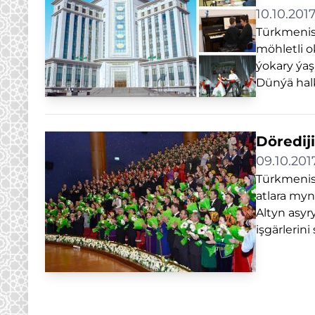
10.10.201
Türkmenist
möhletli o
ýokary ýaş
Dünýä halk
Dörediji
09.10.201
Türkmenis
atlara my
Altyn asyr
işgärlerin