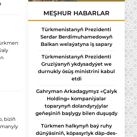
a
MEŞHUR HABARLAR
Türkmenistanyň Prezidenti
Serdar Berdimuhamedowyň
 türkmen
Balkan welaýatyna iş sapary
ýaly
Türkmenistanyň Prezidenti
an
Gruziýanyň ykdysadyýet we
durnukly ösüş ministrini kabul
etdi
Gahryman Arkadagymyz «Çalyk
Holding» kompaniýalar
toparynyň dolandyryjylar
geňeşiniň başlygy bilen duşuşdy
, biziň
Türk­men hal­ky­nyň baý ru­hy
 manyly
dün­ýä­si­niň, kö­pa­syr­lyk däp-des­