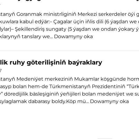
7
anyň Goranmak ministrliginiň Merkezi serkerdeler öýi 
kuwlara kabul edýär:– Çagalar üçin iňlis dili (6 ýaşdan w
lylar)– Şekillendiriş sungaty (5 ýaşdan we ondan ýokary ýa
larynyň tanslary we...
Dowamyny oka
lik ruhy göterilişiniň baýraklary
7
tanyň Medeniýet merkeziniň Mukamlar köşgünde horm
nasyp bolan hem-de Türkmenistanyň Prezidentiniň “Tü
y” döredijilik bäsleşiginiň ýeňijileri bolan medeniýet we 
i sylaglamak dabarasy boldy.Köp mü...
Dowamyny oka