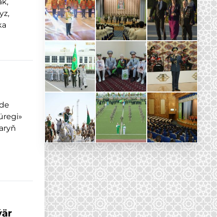
ak,
yz,
ka
nde
üregi»
laryň
ýär