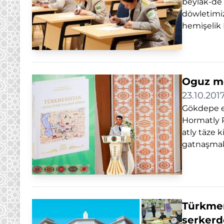
beýläk-de
döwletimiz
hemişelik 
Oguz me
23.10.201
Gökdepe e
Hormatly 
atly täze 
gatnaşmakl
Türkmen
serkerd