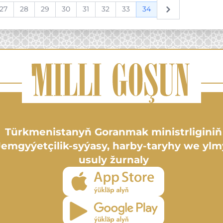
27
28
29
30
31
32
33
34
Next
Türkmenistanyň Goranmak ministrliginiň
Jemgyýetçilik-syýasy, harby-taryhy we ylm
usuly žurnaly