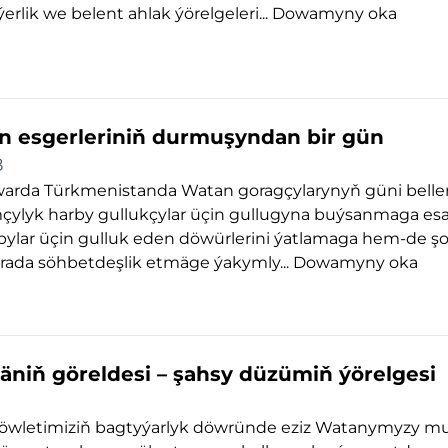
rlik we belent ahlak ýörelgeleri...
Dowamyny oka
 esgerleriniň durmuşyndan bir gün
8
warda Türkmenistanda Watan goragçylarynyň güni bellen
çylyk harby gullukçylar üçin gullugyna buýsanmaga esas
bylar üçin gulluk eden döwürlerini ýatlamaga hem-de şo
rada söhbetdeşlik etmäge ýakymly...
Dowamyny oka
äniň göreldesi – şahsy düzümiň ýörelgesi
döwletimiziň bagtyýarlyk döwründe eziz Watanymyzy 