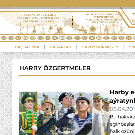
+
BAŞ SAHYPA
HABARLAR
HARBY DURMUŞ
SP
HARBY ÖZGERTMELER
Harby eg
aýratynl
08.04.20
Bu hakykat
eginbaşlar
halk özüni