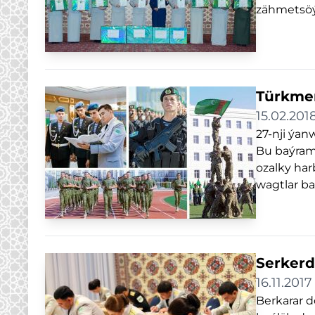
zähmetsöýe
Türkmen
15.02.201
27-nji ýan
Bu baýram
ozalky har
wagtlar ba
Serkerd
16.11.2017
Berkarar 