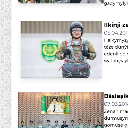
gadymylyk 
Ilkinji 
05.04.20
Halkymyzy
täze dünýä
edenli bol
watançylyk
Bäsleşi
07.03.201
Zenan maşg
durmuşymy
görnüşe ge