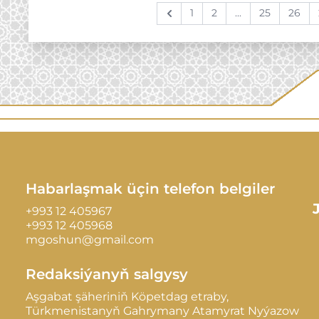
1
2
...
25
26
Previous
Habarlaşmak üçin telefon belgiler
+993 12 405967
+993 12 405968
mgoshun@gmail.com
Redaksiýanyň salgysy
Aşgabat şäheriniň Köpetdag etraby,
Türkmenistanyň Gahrymany Atamyrat Nyýazow