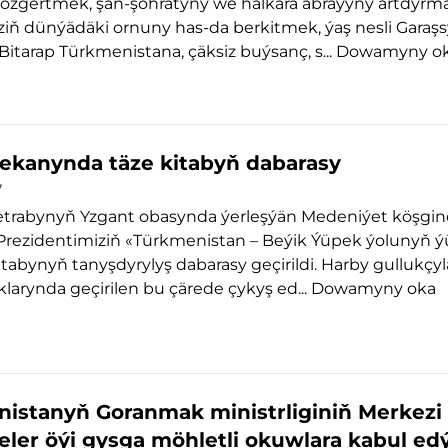
 özgertmek, şan-şöhratyny we halkara abraýyny artdyrm
iň dünýädäki ornuny has-da berkitmek, ýaş nesli Garaşs
Bitarap Türkmenistana, çäksiz buýsanç, s...
Dowamyny o
kanynda täze kitabyň dabarasy
7
trabynyň Yzgant obasynda ýerleşýän Medeniýet köşgi
Prezidentimiziň «Türkmenistan – Beýik Ýüpek ýolunyň ý
kitabynyň tanyşdyrylyş dabarasy geçirildi. Harby gullukçy
arynda geçirilen bu çärede çykyş ed...
Dowamyny oka
istanyň Goranmak ministrliginiň Merkezi
eler öýi gysga möhletli okuwlara kabul ed