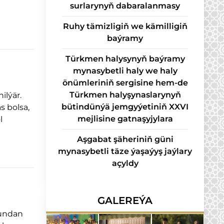
sur­la­ry­nyň da­ba­ra­lan­ma­sy
Ruhy tämizligiň we kämilligiň
baýramy
Türkmen halysynyň baýramy
mynasybetli haly we haly
önümleriniň sergisine hem-de
Türkmen halyşynaslarynyň
ilýär.
bütindünýä jemgyýetiniň XXVI
 bolsa,
mejlisine gatnaşyjylara
l
Aşgabat şäheriniň güni
mynasybetli täze ýaşaýyş jaýlary
açyldy
GALEREÝA
mundan